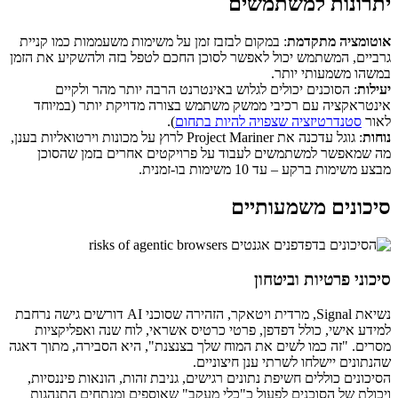
יתרונות למשתמשים
אוטומציה מתקדמת
: במקום לבזבז זמן על משימות משעממות כמו קניית
גרביים, המשתמש יכול לאפשר לסוכן החכם לטפל בזה ולהשקיע את הזמן
במשהו משמעותי יותר.
יעילות
: הסוכנים יכולים לגלוש באינטרנט הרבה יותר מהר ולקיים
אינטראקציה עם רכיבי ממשק משתמש בצורה מדויקת יותר (במיוחד
לאור
סטנדרטיזציה שצפויה להיות בתחום
).
נוחות
: גוגל עדכנה את Project Mariner לרוץ על מכונות וירטואליות בענן,
מה שמאפשר למשתמשים לעבוד על פרויקטים אחרים בזמן שהסוכן
מבצע משימות ברקע – עד 10 משימות בו-זמנית.
סיכונים משמעותיים
סיכוני פרטיות וביטחון
נשיאת Signal, מרדית ויטאקר, הזהירה שסוכני AI דורשים גישה נרחבת
למידע אישי, כולל דפדפן, פרטי כרטיס אשראי, לוח שנה ואפליקציות
מסרים. "זה כמו לשים את המוח שלך בצנצנת", היא הסבירה, מתוך דאגה
שהנתונים יישלחו לשרתי ענן חיצוניים.
הסיכונים כוללים חשיפת נתונים רגישים, גניבת זהות, הונאות פיננסיות,
ויכולת של הסוכנים לפעול כ"כלי מעקב" שאוספים ומנתחים התנהגות