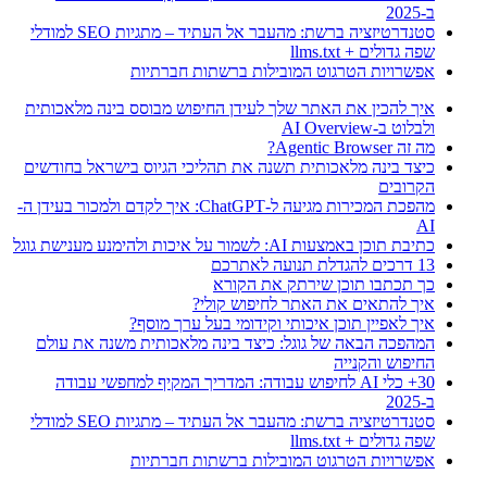
ב-2025
סטנדרטיזציה ברשת: מהעבר אל העתיד – מתגיות SEO למודלי
שפה גדולים + llms.txt
אפשרויות הטרגוט המובילות ברשתות חברתיות
איך להכין את האתר שלך לעידן החיפוש מבוסס בינה מלאכותית
ולבלוט ב-AI Overview
מה זה Agentic Browser?
כיצד בינה מלאכותית תשנה את תהליכי הגיוס בישראל בחודשים
הקרובים
מהפכת המכירות מגיעה ל-ChatGPT: איך לקדם ולמכור בעידן ה-
AI
כתיבת תוכן באמצעות AI: לשמור על איכות ולהימנע מענישת גוגל
13 דרכים להגדלת תנועה לאתרכם
כך תכתבו תוכן שירתק את הקורא
איך להתאים את האתר לחיפוש קולי?
איך לאפיין תוכן איכותי וקידומי בעל ערך מוסף?
המהפכה הבאה של גוגל: כיצד בינה מלאכותית משנה את עולם
החיפוש והקנייה
30+ כלי AI לחיפוש עבודה: המדריך המקיף למחפשי עבודה
ב-2025
סטנדרטיזציה ברשת: מהעבר אל העתיד – מתגיות SEO למודלי
שפה גדולים + llms.txt
אפשרויות הטרגוט המובילות ברשתות חברתיות