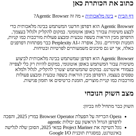
כתוב את הכותרת כאן
דף הבית
»
בינה מלאכותית
»
מה זה Agentic Browser?
Agentic Browser הוא דפדפן חדשני המשתמש בבינה מלאכותית כדי
לבצע משימות עבורך באופן אוטומטי. במקום להקליק ולגלול בעצמך,
הדפדפן מבין הוראות בשפה טבעית ומבצע פעולות מורכבות כמו קניות,
הזמנות וסידורים. גוגל, אופרה ו-Perplexity AI כבר מפתחות דפדפנים
כאלה, אך יש גם סיכונים משמעותיים לפרטיות ובטיחות.
Agentic Browser הוא דפדפן שמשתמש בבינה מלאכותית לביצוע
משימות עבור המשתמש באופן אוטונומי, במקום להיות רק כלי לצפייה
בעמודי אינטרנט. במקום שהמשתמש יצטרך להקליק, לגלול ולמלא
טפסים בעצמו, הדפדפן מבין הוראות בשפה טבעית ומבצע פעולות
מורכבות כמו קניית מוצרים, הזמנת כרטיסים או תזמון פגישות.
מצב השוק הנוכחי
השוק כבר מתחיל לזוז בכיוון:
Opera הכריזה על הפעלת Browser Operator במרץ 2025, והפכה
לדפדפן הגדול הראשון עם יכולות agentic
גוגל השיקה את Project Mariner במאי 2025, הסוכן שלה לגלישה
באינטרנט, במסגרת תוכנית Google I/O