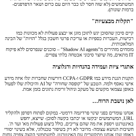
המשתמשים (לא שזה חסר לנו כבר היום עם כרום ושאר הדפדפנים-
ברמות שונות).
"תקלות מבצעיות"
קיים סיכון שהסוכן יגש לתוכן מוגן או יבצע פעולות לא מכוונות כמו
רכישות, העברות כספיות או עריכת פרטי חשבון בגלל "הזיות" של הבינה
המלאכותית.
מומחים מזהירים מ"Shadow AI agents" – סוכנים שנפרסים ללא פיקוח
IT מתאים, מה שיוצר סיכוני אבטחה בלתי צפויים.
אתגרי ציות ועמידה בהנחיות ורגלוציה
תקנות הגנת מידע כמו GDPR ו-CCPA דורשות שחברות יגלו איזה מידע
אישי נאסף ולמה. הטבע של "קופסה שחורה" של AI והיכולת שלו לפעול
באופן עצמאי מקשים על מעקב וניהול זרימת נתונים בזמן אמת.
לאן נושבת הרוח…
אנחנו עומדים בפני שינוי פרדיגמה דרמטי- במקום לפתוח דפדפן ולהקליד
URL, המשתמשים יבקשו או יכתבו בקשה לסוכן- שייצא, יחפש
באינטרנט ויספק את מה שהם צריכים, כולל ביצוע פעולות מא' ועד ת'.
חשיבות הנושא עצומה- מדובר לא רק בשיפור טכנולוגי, אלא בשינוי יסודי
באופן שבו אנחנו מתקשרים עם האינטרנט. למשתמשי הקצה צפויה נוחות