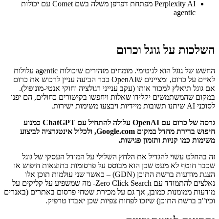
Perplexity AI מפתחת דפדפן משלה בשם Comet עם יכולות
agentic
השלכות על גוגל וכרום
החשש של גוגל הוא לגיטימי. מומחים מזהירים שיכולות agentic עלולות
לאיים על כרום, ומציינים שOpenAI כבר הביעה עניין לרכוש את כרום
אם גוגל תיאלץ למכור אותו (עקב ענייני רגולציה וחוקי אנטי-מונופול).
במקום שהמשתמשים יקלידו שאלות ויחפשו בקישורים כחולים, הם יפנו
לסוכני AI שיתנו תשובות מיידיות ויבצעו משימות ישירות.
גרסה של כרום עם OpenAI עלולה להתחיל עם ChatGPT כמנוע
חיפוש ברירת מחדל במקום Google.com, ולכלול אינטגרציה לביצוע
משימות כמו קניות ותזמון פגישות.
זה בהחלט עשוי להגדיל את הלחץ השלילי על המודל העסקי של גוגל
שכבר חוטף לא מעט שכן הוא מבוסס על פרסומות בתוצאות חיפוש או
הצגת מודעות ברשת התוכן (GDN) – כאשר שני עולמות תוכן אלו
נאלצים להתמודד עם Zero Click Search- מה שמשפיע על קליקים על
מודעות ממומנות כמובן, אך גם על מכירת שטחי פרסום באתרים (באנרים
וכיו"ב ברשת התוכן) שיזכו לפחות צפיות שכן יאבדו טרפיק.