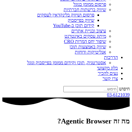
פרסום ממומן בגוגל
שיווק ברשתות חברתיות
פרסום ושיווק בלינקדאין לעסקים
שיווק בפייסבוק
קידום תוכן ב-YouTube
עיצוב ובניית אתרים
מיתוג עסקים באינטרנט
שיפור יחס המרות CRO
שיווק באמצעות תוכן
אנליטיקות ודוחות
הדרכות
אסטרטגיה, תוכן וקידום ממומן בפייסבוק וגוגל
בלוג מקצועי
נעים להכיר
צרו קשר
חיפוש
03-6121039
מה זה Agentic Browser?