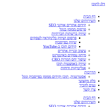
דלג לתוכן
דף הבית
השירותים שלנו
קידום אתרים אורגני SEO
פרסום ממומן בגוגל
שיווק ברשתות חברתיות
פרסום ושיווק בלינקדאין לעסקים
שיווק בפייסבוק
קידום תוכן ב-YouTube
עיצוב ובניית אתרים
מיתוג עסקים באינטרנט
שיפור יחס המרות CRO
שיווק באמצעות תוכן
אנליטיקות ודוחות
הדרכות
אסטרטגיה, תוכן וקידום ממומן בפייסבוק וגוגל
בלוג מקצועי
נעים להכיר
צרו קשר
דף הבית
השירותים שלנו
קידום אתרים אורגני SEO