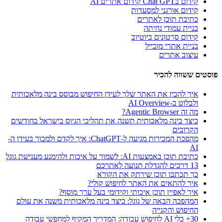
קידום בChat GPT קידום אתרים AI
קידום אורגני למסעדות
כתיבת תוכן לאתרים
בניית עמודי נחיתה
קידום סרטונים ביוטיוב
בניית אתרי מובייל
עיצוב אתרים
פוסטים ששווה להכיר
איך להכין את האתר שלך לעידן החיפוש מבוסס בינה מלאכותית
ולבלוט ב-AI Overview
מה זה Agentic Browser?
כיצד בינה מלאכותית תשנה את תהליכי הגיוס בישראל בחודשים
הקרובים
מהפכת המכירות מגיעה ל-ChatGPT: איך לקדם ולמכור בעידן ה-
AI
כתיבת תוכן באמצעות AI: לשמור על איכות ולהימנע מענישת גוגל
13 דרכים להגדלת תנועה לאתרכם
כך תכתבו תוכן שירתק את הקורא
איך להתאים את האתר לחיפוש קולי?
איך לאפיין תוכן איכותי וקידומי בעל ערך מוסף?
המהפכה הבאה של גוגל: כיצד בינה מלאכותית משנה את עולם
החיפוש והקנייה
30+ כלי AI לחיפוש עבודה: המדריך המקיף למחפשי עבודה