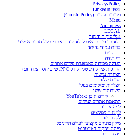
Privacy-Policy
אפיון LinkedIn
מדיניות עוגיות (Cookie Policy)
Menu
Archipress
LEGAL
אנליטיקות ודוחות
בלוג ברוכים הבאים לבלוג קידום אתרים של חברת אפליד!
בניית עמודי נחיתה
דף הבית
דף תודה
הגדלת מכירות באמצעות קידום אתרים
הדרכות שיווק דיגיטלי, קורס PPC, טיוב יחסי המרה ועוד
הצהרת נגישות
הצוות שלנו
הצלחות ומיקומים בגוגל
השירותים שלנו
קידום תוכן ב-YouTube
התאמת אתרים לניידים
למה אנחנו
לקוחות ממליצים
לקוחותינו
מילון מונחים מקצועי לעולם הדיגיטל
מיתוג עסקים באינטרנט
ניהול תוכן