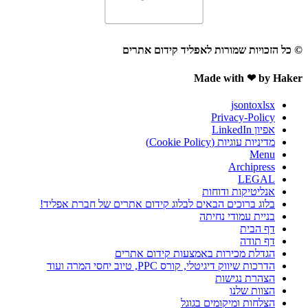
© כל הזכויות שמורות לאפליד קידום אתרים
Made with ❤ by Haker
jsontoxlsx
Privacy-Policy
אפיון LinkedIn
מדיניות עוגיות (Cookie Policy)
Menu
Archipress
LEGAL
אנליטיקות ודוחות
בלוג ברוכים הבאים לבלוג קידום אתרים של חברת אפליד!
בניית עמודי נחיתה
דף הבית
דף תודה
הגדלת מכירות באמצעות קידום אתרים
הדרכות שיווק דיגיטלי, קורס PPC, טיוב יחסי המרה ועוד
הצהרת נגישות
הצוות שלנו
הצלחות ומיקומים בגוגל