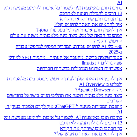
AI
כתיבת תוכן באמצעות AI: לשמור על איכות ולהימנע מענישת גוגל
13 דרכים להגדלת תנועה לאתרכם
כך תכתבו תוכן שירתק את הקורא
איך להתאים את האתר לחיפוש קולי?
איך לאפיין תוכן איכותי וקידומי בעל ערך מוסף?
המהפכה הבאה של גוגל: כיצד בינה מלאכותית משנה את עולם
החיפוש והקנייה
30+ כלי AI לחיפוש עבודה: המדריך המקיף למחפשי עבודה
ב-2025
סטנדרטיזציה ברשת: מהעבר אל העתיד – מתגיות SEO למודלי
שפה גדולים + llms.txt
אפשרויות הטרגוט המובילות ברשתות חברתיות
איך להכין את האתר שלך לעידן החיפוש מבוסס בינה מלאכותית
ולבלוט ב-AI Overview
מה זה Agentic Browser?
כיצד בינה מלאכותית תשנה את תהליכי הגיוס בישראל בחודשים
הקרובים
מהפכת המכירות מגיעה ל-ChatGPT: איך לקדם ולמכור בעידן ה-
AI
כתיבת תוכן באמצעות AI: לשמור על איכות ולהימנע מענישת גוגל
13 דרכים להגדלת תנועה לאתרכם
כך תכתבו תוכן שירתק את הקורא
איך להתאים את האתר לחיפוש קולי?