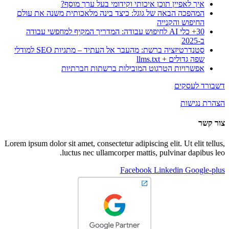
איך לאפיין תוכן איכותי וקידומי בעל ערך מוסף?
המהפכה הבאה של גוגל: כיצד בינה מלאכותית משנה את עולם
החיפוש והקנייה
30+ כלי AI לחיפוש עבודה: המדריך המקיף למחפשי עבודה
ב-2025
סטנדרטיזציה ברשת: מהעבר אל העתיד – מתגיות SEO למודלי
שפה גדולים + llms.txt
אפשרויות הטרגוט המובילות ברשתות חברתיות
דשבורד לעסקים
הצהרת נגישות
צור קשר
Lorem ipsum dolor sit amet, consectetur adipiscing elit. Ut elit tellus,
luctus nec ullamcorper mattis, pulvinar dapibus leo.
Facebook
Linkedin
Google-plus