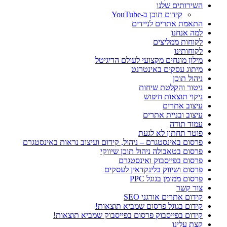
השירותים שלנו
קידום תוכן ב-YouTube
התאמת אתרים לניידים
למה אנחנו
לקוחות ממליצים
לקוחותינו
מילון מונחים מקצועי לעולם הדיגיטל
מיתוג עסקים באינטרנט
ניהול תוכן
ניטור והקלטת שיחות
ניקוי תוצאות חיפוש
עיצוב אתרים
עיצוב ובניית אתרים
עמוד תודה
פוטר תחתון לא לגעת
פרסום באינסטגרם – ניהול, קידום ועיצוב נראות באינסטגרם
פרסום בטאבולה ניהול תוכן שיווקי
פרסום בפייסבוק ואינסטגרם
פרסום ושיווק בלינקדאין לעסקים
פרסום ממומן בגוגל PPC
צור קשר
קידום אתרים אורגני SEO
קידום בגוגל פרסום שמביא תוצאות!
קידום בפייסבוק פרסום בפייסבוק שמביא תוצאות!
קצת עלינו