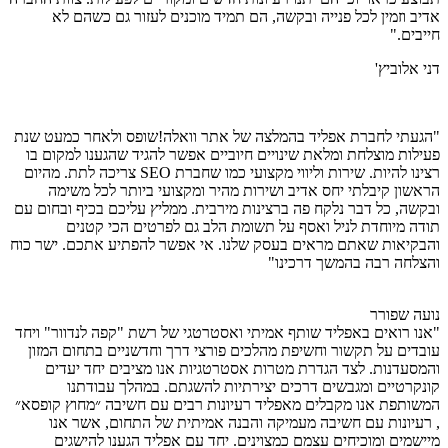
אדיב וזמין לכל פנייה ובקשה, הם תמיד מוכנים לעזור גם כשהם לא
חייבים."
דני אלוביץ'
"הגעתי לחברת אפליד בהמלצה של אתר וואלה!שופס ולאחר כמעט שנת
פעילות מוצלחת ומלאת שינויים חיוביים אפשר להגיד שהגענו למקום בו
רצינו להיות. שירות וליווי מקצועי כמו שחברת SEO צריכה לתת. מהיום
הראשון קיבלתי יחס אדיב ושירות מהיר ומקצועי ביותר לכל משימה
ובקשה, כל דבר נלקח פה ברצינות מירבית. ממליץ עליכם בכיף ובחום עם
תודה מיוחדת לניל ואסף על תשומת הלב גם לפרטים הכי קטנים
והבקיאות שאתם מראים בעסק שלנו. אי אפשר להפתיע אתכם. ישר כוח
והצלחה רבה בהמשך דרכינו"
נועה שפורר
"אנו רואים באפליד שותף אמיתי ואסטרטגי של רשת "קפה לנדוור" ויחד
עובדים על תקשור וחשיפת מהלכים פורצי דרך וחדשניים בתחום המזון
והמסעדנות. לצד הגדרת מטרות אסטרטגיות אנו מציבים יחד יעדים
קונקרטיים ומגבשים דרכים יצירתיות להשגתם. במהלך עבודתנו
המשותפת אנו מקבלים מאפליד רעיונות רבים עם חשיבה ״מחוץ קופסא״
, רעיונות עם חשיבה מעמיקה והבנה אמיתית של התחום, אשר אנו
מיישמים ומוכיחים עצמם כמצוינים. יחד עם אפליד הגענו להישגים