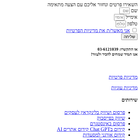
השאירו פרטים ונחזור אליכם עם הצעה מתאימה
שם
אימייל
טלפון
אני מאשר/ת את מדיניות הפרטיות
שליחה
או התקשרו: 03-6121039
אנו תמיד שמחים להכיר ולעזור!
מדיניות פרטיות
מדיניות עוגיות
שירותים
פרסום ושיווק בלינקדאין לעסקים
שיווק בפייסבוק
פרסום באינסטגרם
קידום בChat GPT קידום אתרים AI
קידום אורגני למסעדות