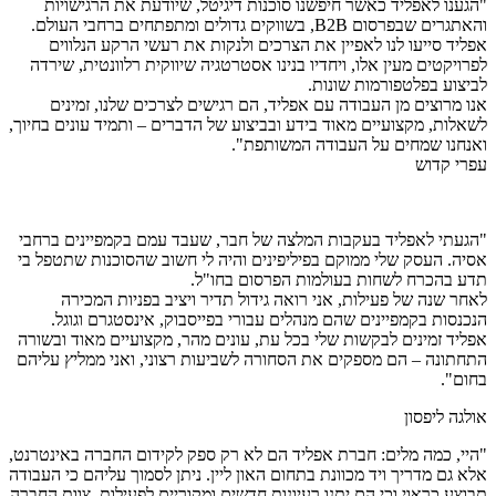
"הגענו לאפליד כאשר חיפשנו סוכנות דיגיטל, שיודעת את הרגישויות
והאתגרים שבפרסום B2B, בשווקים גדולים ומתפתחים ברחבי העולם.
אפליד סייעו לנו לאפיין את הצרכים ולנקות את רעשי הרקע הנלווים
לפרויקטים מעין אלו, ויחדיו בנינו אסטרטגיה שיווקית רלוונטית, שירדה
לביצוע בפלטפורמות שונות.
אנו מרוצים מן העבודה עם אפליד, הם רגישים לצרכים שלנו, זמינים
לשאלות, מקצועיים מאוד בידע ובביצוע של הדברים – ותמיד עונים בחיוך,
ואנחנו שמחים על העבודה המשותפת".
עפרי קדוש
"הגעתי לאפליד בעקבות המלצה של חבר, שעבד עמם בקמפיינים ברחבי
אסיה. העסק שלי ממוקם בפיליפינים והיה לי חשוב שהסוכנות שתטפל בי
תדע בהכרח לשחות בעולמות הפרסום בחו"ל.
לאחר שנה של פעילות, אני רואה גידול תדיר ויציב בפניות המכירה
הנכנסות בקמפיינים שהם מנהלים עבורי בפייסבוק, אינסטגרם וגוגל.
אפליד זמינים לבקשות שלי בכל עת, עונים מהר, מקצועיים מאוד ובשורה
התחתונה – הם מספקים את הסחורה לשביעות רצוני, ואני ממליץ עליהם
בחום".
אולגה ליפסון
"היי, כמה מלים: חברת אפליד הם לא רק ספק לקידום החברה באינטרנט,
אלא גם מדריך ויד מכוונת בתחום האון ליין. ניתן לסמוך עליהם כי העבודה
תבוצע כראוי וכי הם יתנו רעיונות חדשים ומקוריים לפעילות. צוות החברה