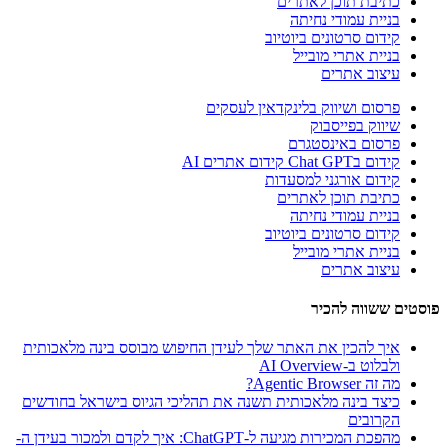
כתיבת תוכן לאתרים
בניית עמודי נחיתה
קידום סרטונים ביוטיוב
בניית אתרי מובייל
עיצוב אתרים
פרסום ושיווק בלינקדאין לעסקים
שיווק בפייסבוק
פרסום באינסטגרם
קידום בChat GPT קידום אתרים AI
קידום אורגני למסעדות
כתיבת תוכן לאתרים
בניית עמודי נחיתה
קידום סרטונים ביוטיוב
בניית אתרי מובייל
עיצוב אתרים
פוסטים ששווה להכיר
איך להכין את האתר שלך לעידן החיפוש מבוסס בינה מלאכותית
ולבלוט ב-AI Overview
מה זה Agentic Browser?
כיצד בינה מלאכותית תשנה את תהליכי הגיוס בישראל בחודשים
הקרובים
מהפכת המכירות מגיעה ל-ChatGPT: איך לקדם ולמכור בעידן ה-