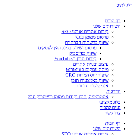
דלג לתוכן
דף הבית
השירותים שלנו
קידום אתרים אורגני SEO
פרסום ממומן בגוגל
שיווק ברשתות חברתיות
פרסום ושיווק בלינקדאין לעסקים
שיווק בפייסבוק
קידום תוכן ב-YouTube
עיצוב ובניית אתרים
מיתוג עסקים באינטרנט
שיפור יחס המרות CRO
שיווק באמצעות תוכן
אנליטיקות ודוחות
הדרכות
אסטרטגיה, תוכן וקידום ממומן בפייסבוק וגוגל
בלוג מקצועי
נעים להכיר
צרו קשר
דף הבית
השירותים שלנו
קידום אתרים אורגני SEO