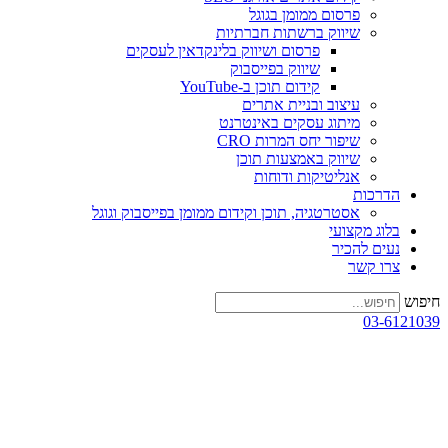
פרסום ממומן בגוגל
שיווק ברשתות חברתיות
פרסום ושיווק בלינקדאין לעסקים
שיווק בפייסבוק
קידום תוכן ב-YouTube
עיצוב ובניית אתרים
מיתוג עסקים באינטרנט
שיפור יחס המרות CRO
שיווק באמצעות תוכן
אנליטיקות ודוחות
הדרכות
אסטרטגיה, תוכן וקידום ממומן בפייסבוק וגוגל
בלוג מקצועי
נעים להכיר
צרו קשר
חיפוש
03-6121039