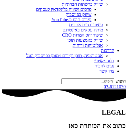
שיווק ברשתות חברתיות
פרסום ושיווק בלינקדאין לעסקים
שיווק בפייסבוק
קידום תוכן ב-YouTube
עיצוב ובניית אתרים
מיתוג עסקים באינטרנט
שיפור יחס המרות CRO
שיווק באמצעות תוכן
אנליטיקות ודוחות
הדרכות
אסטרטגיה, תוכן וקידום ממומן בפייסבוק וגוגל
בלוג מקצועי
נעים להכיר
צרו קשר
חיפוש
03-6121039
LEGAL
כתוב את הכותרת כאן