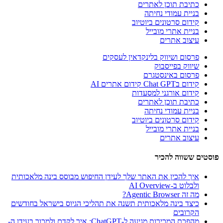
כתיבת תוכן לאתרים
בניית עמודי נחיתה
קידום סרטונים ביוטיוב
בניית אתרי מובייל
עיצוב אתרים
פרסום ושיווק בלינקדאין לעסקים
שיווק בפייסבוק
פרסום באינסטגרם
קידום בChat GPT קידום אתרים AI
קידום אורגני למסעדות
כתיבת תוכן לאתרים
בניית עמודי נחיתה
קידום סרטונים ביוטיוב
בניית אתרי מובייל
עיצוב אתרים
פוסטים ששווה להכיר
איך להכין את האתר שלך לעידן החיפוש מבוסס בינה מלאכותית
ולבלוט ב-AI Overview
מה זה Agentic Browser?
כיצד בינה מלאכותית תשנה את תהליכי הגיוס בישראל בחודשים
הקרובים
מהפכת המכירות מגיעה ל-ChatGPT: איך לקדם ולמכור בעידן ה-