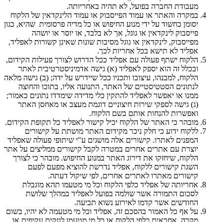
מעבודת החברה בפועל, לא תהיה באחריותה.
במקרה והאתר או עמוד הפייסבוק או עמוד הלינקדאין של הלקוח
יסומן כחשוד על ידי מנוע החיפוש או כל מדיה פרסומית שהיא, כגון
פייסבוק לינקדאין או גוגל, אך לא בלבד, או יוסר או יושהה
מפייסבוק, לינקדאין או גוגל מסיבות שונות שאינן קשורות לאפליד,
אפליד לא תישא בכל אחריות לכך.
הלקוח ישתף פעולה עם אפליד ככל הדרוש לצורך פעילות הקידום,
ובכלל זה הוא יספק לאפליד (א) גישה אדמיניסטרטיבית לאתר
הלקוח, למבנהו, עיצובו ותכניו ככל שיידרש על ידה; (ב) גישה מלאה
לנתונים הסטטיסטיים של האתר, התנועה אליו, בתוכו והחוצה
ממנו או יאפשר לאפליד להתקין כלי מדידה שימדדו נתונים כאמור;
(ג) גישה לספקי שירות חיצוניים דוגמת מעצב או מאחסן האתר
ואפשרות להנחות אותם בשם הלקוח.
מובהר כי האתר של הלקוח יכיל קישור לאפליד כל תקופת הקידום.
ללקוח ידוע כי חלק ניכר מקידום האתר מושתת על קישורים
המפנים לאתרו. קישורים אלה מושגים ע"י שיתופי פעולה שאפליד
יוצרת עם אתרים אחרים במטרה לקבל קישורים ממליצים על אתר
הלקוח, שיחזקו את דירוג האתר במנוע החיפוש. מובהר כי לצורך
השגת קישורים ללקוח, אפליד נדרשת להוציא מפעם לפעם
קישורים מאתרו לאתרים אחרים, לפי שיקול דעתה.
אחריותה של אפליד כלפי הלקוח וכל מי מטעמו תהא מוגבלת
לסכום התמורה אשר שולמה בפועל לאפליד במהלך שלושת
החודשים אשר קדמו לאירוע נשוא תביעה.
על אף כל האמור בהסכם זה, אפליד וכל מי מטעמה לא יהיו, בשום
מקרה, אחראים כלפי הלקוח או כל מי מטעמו לנזקים עקיפים או