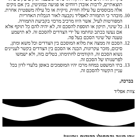
תוצאתיים, לרבות אובדן רווחים או פגיעה במוניטין, בין אם נזקים
אלה מבוססים על עילה חוזית, נזיקית או כל עילה משפטית אחרת.
מובהר כי התמורה לאפליד נקבעה לאור הגבלות האחריות
המפורטות לעיל, אשר היוו מרכיב מרכזי בקביעת התמורה.
כל שינוי, תיקון או תוספת להסכם זה, לא יהיה להם כל תוקף אלא
אם נעשו בכתב ונחתמו על ידי הצדדים להסכם זה. לא תישמע
טענה של שינוי הסכם בעל פה.
הסכם זה ממצה את מלוא המוסכם בין הצדדים וכל משא ומתן,
סיכום, מזכר עקרונות, הבנה או הסכם בין הצדדים בקשר לעניינים
נשוא הסכם זה, הקודמים לחתימתו, בטלים בזה, ולא ישמשו
לפרשנותו של הסכם זה.
בתי המשפט במחוז מרכז יהיו המוסמכים באופן בלעדי לדון בכל
עניין הקשור להסכם זה.
בברכה,
צוות אפליד
צרו קשר והתחילו בקידום עכשיו!