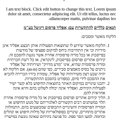
I am text block. Click edit button to change this text. Lorem ipsum
dolor sit amet, consectetur adipiscing elit. Ut elit tellus, luctus nec
ullamcorper mattis, pulvinar dapibus leo.
תנאים
כלליים
להתקשרות
עם:
אפליד פרסום דיגיטל בע"מ
הלקוח מאשר ומסכים:
הלקוח מאשר שידוע לו שתוצאות הפעולות אותן תבצע אפליד אינן
מידיות וכי אין התחייבות ביחס למיקום ספציפי של מודעות
בפייסבוק או בכל מדיה פרסומית אחרת אשר נוגעת להסכם זה.
קידום אתרים ופרסום בפייסבוק, לינקדאין, או כל רשת חברתית
ומדיה פרסומית שהיא, אינו "מדע מדויק" ושירותיה של אפליד
ניתנים על בסיס מאמצים סבירים, כפי שהם (as-is). אם הלקוח לא
יהיה שבע רצון משירותיה של אפליד, עומדת בידיו הברירה להביא
את ההסכם לידי סיום, כמפורט בהסכם ההתקשרות.
יתכנו שינויים במיקום האתר בתוצאות החיפוש בלא קשר ישיר
לפעילות הקידום, ואפליד אינה יכולה לשלוט בהם והיא אינה
אחראית להם.
הליך קידום אתרים ופרסום בפייסבוק או כל מדיה פרסומית אחרת
תלוי במשתנים רבים הקשורים לאלגוריתם של מנוע החיפוש או
המדיה הפרסומית והשינויים התכופים שמבוצעים בהם, התנהלות
אתרים מתחרים, שינויים בפופולאריות של מילות חיפוש או קהלים
וכדומה. למען הסר ספק, כל פגיעה בקידום שאינה נובעת במישרין