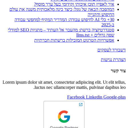
איך לאפיין תוכן איכותי וקידומי בעל ערך מוסף?
המהפכה הבאה של גוגל: כיצד בינה מלאכותית משנה את עולם
החיפוש והקנייה
30+ כלי AI לחיפוש עבודה: המדריך המקיף למחפשי עבודה
ב-2025
סטנדרטיזציה ברשת: מהעבר אל העתיד – מתגיות SEO למודלי
שפה גדולים + llms.txt
אפשרויות הטרגוט המובילות ברשתות חברתיות
דשבורד לעסקים
הצהרת נגישות
צור קשר
Lorem ipsum dolor sit amet, consectetur adipiscing elit. Ut elit tellus,
luctus nec ullamcorper mattis, pulvinar dapibus leo.
Facebook
Linkedin
Google-plus