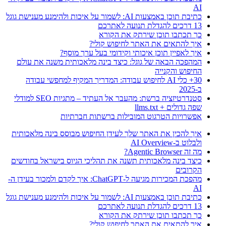
AI
כתיבת תוכן באמצעות AI: לשמור על איכות ולהימנע מענישת גוגל
13 דרכים להגדלת תנועה לאתרכם
כך תכתבו תוכן שירתק את הקורא
איך להתאים את האתר לחיפוש קולי?
איך לאפיין תוכן איכותי וקידומי בעל ערך מוסף?
המהפכה הבאה של גוגל: כיצד בינה מלאכותית משנה את עולם
החיפוש והקנייה
30+ כלי AI לחיפוש עבודה: המדריך המקיף למחפשי עבודה
ב-2025
סטנדרטיזציה ברשת: מהעבר אל העתיד – מתגיות SEO למודלי
שפה גדולים + llms.txt
אפשרויות הטרגוט המובילות ברשתות חברתיות
איך להכין את האתר שלך לעידן החיפוש מבוסס בינה מלאכותית
ולבלוט ב-AI Overview
מה זה Agentic Browser?
כיצד בינה מלאכותית תשנה את תהליכי הגיוס בישראל בחודשים
הקרובים
מהפכת המכירות מגיעה ל-ChatGPT: איך לקדם ולמכור בעידן ה-
AI
כתיבת תוכן באמצעות AI: לשמור על איכות ולהימנע מענישת גוגל
13 דרכים להגדלת תנועה לאתרכם
כך תכתבו תוכן שירתק את הקורא
איך להתאים את האתר לחיפוש קולי?