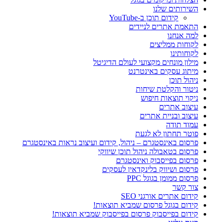
השירותים שלנו
קידום תוכן ב-YouTube
התאמת אתרים לניידים
למה אנחנו
לקוחות ממליצים
לקוחותינו
מילון מונחים מקצועי לעולם הדיגיטל
מיתוג עסקים באינטרנט
ניהול תוכן
ניטור והקלטת שיחות
ניקוי תוצאות חיפוש
עיצוב אתרים
עיצוב ובניית אתרים
עמוד תודה
פוטר תחתון לא לגעת
פרסום באינסטגרם – ניהול, קידום ועיצוב נראות באינסטגרם
פרסום בטאבולה ניהול תוכן שיווקי
פרסום בפייסבוק ואינסטגרם
פרסום ושיווק בלינקדאין לעסקים
פרסום ממומן בגוגל PPC
צור קשר
קידום אתרים אורגני SEO
קידום בגוגל פרסום שמביא תוצאות!
קידום בפייסבוק פרסום בפייסבוק שמביא תוצאות!