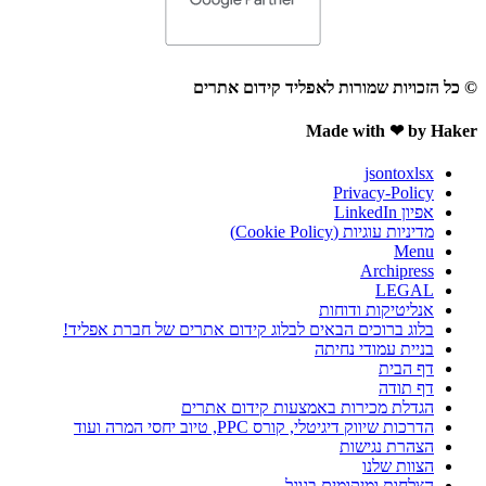
© כל הזכויות שמורות לאפליד קידום אתרים
Made with ❤ by Haker
jsontoxlsx
Privacy-Policy
אפיון LinkedIn
מדיניות עוגיות (Cookie Policy)
Menu
Archipress
LEGAL
אנליטיקות ודוחות
בלוג ברוכים הבאים לבלוג קידום אתרים של חברת אפליד!
בניית עמודי נחיתה
דף הבית
דף תודה
הגדלת מכירות באמצעות קידום אתרים
הדרכות שיווק דיגיטלי, קורס PPC, טיוב יחסי המרה ועוד
הצהרת נגישות
הצוות שלנו
הצלחות ומיקומים בגוגל