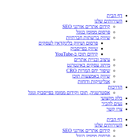
דלג
לתוכן
דף הבית
השירותים שלנו
קידום אתרים אורגני SEO
פרסום ממומן בגוגל
שיווק ברשתות חברתיות
פרסום ושיווק בלינקדאין לעסקים
שיווק בפייסבוק
קידום תוכן ב-YouTube
עיצוב ובניית אתרים
מיתוג עסקים באינטרנט
שיפור יחס המרות CRO
שיווק באמצעות תוכן
אנליטיקות ודוחות
הדרכות
אסטרטגיה, תוכן וקידום ממומן בפייסבוק וגוגל
בלוג מקצועי
נעים להכיר
צרו קשר
דף הבית
השירותים שלנו
קידום אתרים אורגני SEO
פרסום ממומן בגוגל