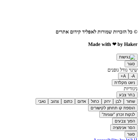
© כל הזכויות שמורות לאפליד קידום אתרים
Made with ❤ by Haker
סגור
שינוי גודל גופנים
A+
A-
ניווט מקלדת
ניגודיות
בחר צבע
שחור
לבן
ירוק
כחול
אדום
כתום
צהוב
נאבי
הוספת קו תחתון לקישורים
לנקות זכרון "עוגיות"
הפוך צבעים
הסר אנימציה
סגור