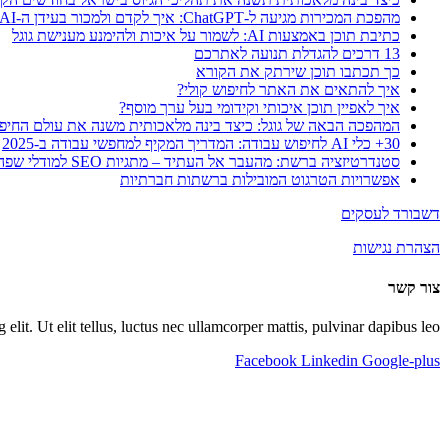
מהפכת המכירות מגיעה ל-ChatGPT: איך לקדם ולמכור בעידן ה-AI
כתיבת תוכן באמצעות AI: לשמור על איכות ולהימנע מענישת גוגל
13 דרכים להגדלת תנועה לאתרכם
כך תכתבו תוכן שירתק את הקורא
איך להתאים את האתר לחיפוש קולי?
איך לאפיין תוכן איכותי וקידומי בעל ערך מוסף?
המהפכה הבאה של גוגל: כיצד בינה מלאכותית משנה את עולם החיפו
30+ כלי AI לחיפוש עבודה: המדריך המקיף למחפשי עבודה ב-2025
סטנדרטיזציה ברשת: מהעבר אל העתיד – מתגיות SEO למודלי שפה גדולים + llms.txt
אפשרויות הטרגוט המובילות ברשתות חברתיות
דשבורד לעסקים
הצהרת נגישות
צור קשר
lit. Ut elit tellus, luctus nec ullamcorper mattis, pulvinar dapibus leo.
Facebook
Linkedin
Google-plus