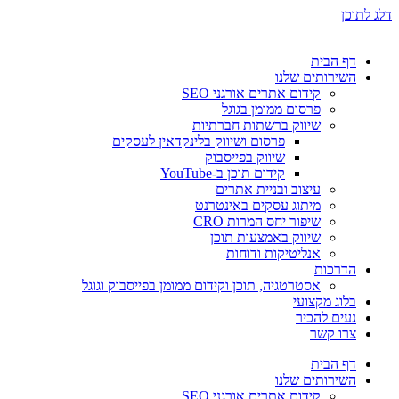
דלג לתוכן
דף הבית
השירותים שלנו
קידום אתרים אורגני SEO
פרסום ממומן בגוגל
שיווק ברשתות חברתיות
פרסום ושיווק בלינקדאין לעסקים
שיווק בפייסבוק
קידום תוכן ב-YouTube
עיצוב ובניית אתרים
מיתוג עסקים באינטרנט
שיפור יחס המרות CRO
שיווק באמצעות תוכן
אנליטיקות ודוחות
הדרכות
אסטרטגיה, תוכן וקידום ממומן בפייסבוק וגוגל
בלוג מקצועי
נעים להכיר
צרו קשר
דף הבית
השירותים שלנו
קידום אתרים אורגני SEO