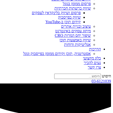
פרסום ממומן בגוגל
שיווק ברשתות חברתיות
פרסום ושיווק בלינקדאין לעסקים
שיווק בפייסבוק
קידום תוכן ב-YouTube
עיצוב ובניית אתרים
מיתוג עסקים באינטרנט
שיפור יחס המרות CRO
שיווק באמצעות תוכן
אנליטיקות ודוחות
הדרכות
אסטרטגיה, תוכן וקידום ממומן בפייסבוק וגוגל
בלוג מקצועי
נעים להכיר
צרו קשר
חיפוש
03-6121039