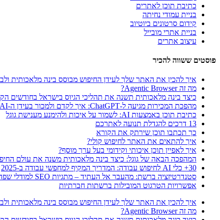
כתיבת תוכן לאתרים
בניית עמודי נחיתה
קידום סרטונים ביוטיוב
בניית אתרי מובייל
עיצוב אתרים
פוסטים ששווה להכיר
איך להכין את האתר שלך לעידן החיפוש מבוסס בינה מלאכותית ולבלוט ב-rview
מה זה Agentic Browser?
כיצד בינה מלאכותית תשנה את תהליכי הגיוס בישראל בחודשים הקר
מהפכת המכירות מגיעה ל-ChatGPT: איך לקדם ולמכור בעידן ה-AI
כתיבת תוכן באמצעות AI: לשמור על איכות ולהימנע מענישת גוגל
13 דרכים להגדלת תנועה לאתרכם
כך תכתבו תוכן שירתק את הקורא
איך להתאים את האתר לחיפוש קולי?
איך לאפיין תוכן איכותי וקידומי בעל ערך מוסף?
המהפכה הבאה של גוגל: כיצד בינה מלאכותית משנה את עולם החיפו
30+ כלי AI לחיפוש עבודה: המדריך המקיף למחפשי עבודה ב-2025
סטנדרטיזציה ברשת: מהעבר אל העתיד – מתגיות SEO למודלי שפה גדולים + llms.txt
אפשרויות הטרגוט המובילות ברשתות חברתיות
איך להכין את האתר שלך לעידן החיפוש מבוסס בינה מלאכותית ולבלוט ב-rview
מה זה Agentic Browser?
כיצד בינה מלאכותית תשנה את תהליכי הגיוס בישראל בחודשים הקר