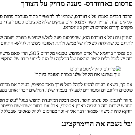
פרסום באדוורדס- מענה מדויק על הצורך
הרבה דברים נאמרו על אדוורדס, שגרמו לה להצטייר בתור מערכת פחות סק
קליקים ועוד. ועדיין, קשה למצוא היום עסקים שלא מקציבים סכום ייעודי
מקורס קידום אתרים ושיווק באינטרנט.
העניין עם גוגל אדוורדס הוא, שהפרסום פונה לגולש שחיפש בצורה ייזומה
לתרגם כל שאילתה לשאלה של ממש, ולתת תשובה ממשית לגולש- התחום הזה
אם נמשיך בדוגמא של 
כזה יש לגוגל כלים לנטר הונאות של הקלקה על מנת למנוע בזבוז של התקציב
איך נטרגט את הקהל שלנו בצורה הטובה ביותר?
אם כך, כשאנו רוצים להגיע לקהל בעל צורך מאד ספציפי, בעיקר אם מדובר
פוסטים רלוונטיים ומעוררים לפעולה בעמוד שלנו, הגולשים יזכרו אותנו בפ
נחזור לדוגמא של עיצוב חופה. האם הכלה המיועדת תחפש בגוגל "עיצוב חופ
תחפש שירות כזה בעצמה באופן אקטיבי, אבל אם בתור משתמשת בפייסבוק ה
דווקא להיות משהו שמאד ידבר אליה- וכך מפרסום לקהל פאסיבי שבכלל לא
ובל נשכח את הרימרקטינג