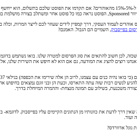
הידעתם שפוסט שתכתבו בעמוד שלכם ולא תקדמו אותו בתשלום, יגיע רק ל-5%-15% מהאוהדים? אם תקדמ
ואגרסיבי.
יס אוהדים לעמוד העסקי, דרך קמפיין לידים שעוזר לכם לייצר המרות, וכל
סום בפייסבוק
, השמיים הם הגבול. האמנם?
שכזה, לכן חשוב להתאים את סוג הפרסום למטרה שלנו. בואו נשתמש בדוגמא 
נחנו רוצים להציג את המודעה, גם אם הוא לא חיפש את השירות שלנו, אלא 
ב לוודאי שנצליח להגיע לנשים רבות שזה עתה התארסו, וכעת הן ובני זוגם נמצאים בח
 בצורה משכנעת, בשילוב עם תמונה מנצחת- וההמרה המיוחלת בדרך.
שאין דרך לדעת את כוונותיו מן הנתונים הקיימים עליו בפייסבוק. לדוגמא-
 ועוד.
 גוגל אדוורדס?