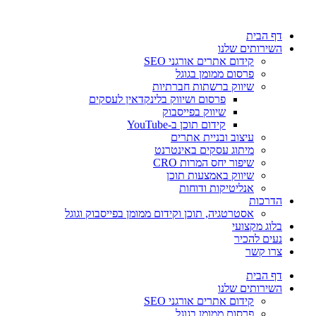
דלג
לתוכן
דף הבית
השירותים שלנו
קידום אתרים אורגני SEO
פרסום ממומן בגוגל
שיווק ברשתות חברתיות
פרסום ושיווק בלינקדאין לעסקים
שיווק בפייסבוק
קידום תוכן ב-YouTube
עיצוב ובניית אתרים
מיתוג עסקים באינטרנט
שיפור יחס המרות CRO
שיווק באמצעות תוכן
אנליטיקות ודוחות
הדרכות
אסטרטגיה, תוכן וקידום ממומן בפייסבוק וגוגל
בלוג מקצועי
נעים להכיר
צרו קשר
דף הבית
השירותים שלנו
קידום אתרים אורגני SEO
פרסום ממומן בגוגל