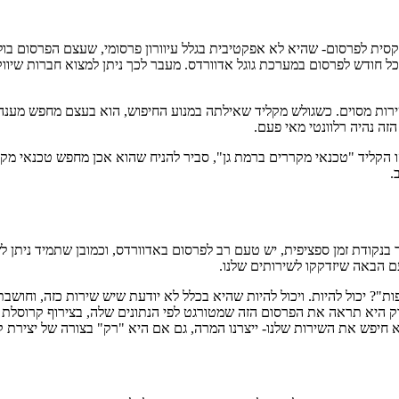
סית לפרסום- שהיא לא אפקטיבית בגלל עיוורון פרסומי, שעצם הפרסום בול
 בכל חודש לפרסום במערכת גוגל אדוורדס. מעבר לכך ניתן למצוא חברות שי
 שירות מסוים. כשגולש מקליד שאילתה במנוע החיפוש, הוא בעצם מחפש מענה
 נהיה רלוונטי מאי פעם.
אדם המחפש טכנאי מקררים SOS, הרי שאם מישהו הקליד "טכנאי מקררים ברמת גן", סביר להניח שה
.
 בנקודת זמן ספציפית, יש טעם רב לפרסום באדוורדס, וכמובן שתמיד ניתן
עם הבאה שיזדקקו לשירותים שלנו.
ות"? יכול להיות. ויכול להיות שהיא בכלל לא יודעת שיש שירות כזה, וחוש
יא תראה את הפרסום הזה שמטורגט לפי הנתונים שלה, בצירוף קרוסלת תמו
 חיפש את השירות שלנו- ייצרנו המרה, גם אם היא "רק" בצורה של יצירת 