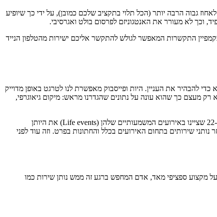
ו את הפוסט שלכם בתשלום, הוא ייחשף לאחוז גבוה הרבה יותר (הכל תלוי בתקציב שלכם כמובן), על ידי כך שיופיע
ה בקמפיין התקשרות המאפשר לגולש להתקשר אליכם ישירות מהטלפון הנייד
כדי להבהיר את העניין. היות ופייסבוק מאפשרת לנו לטרגט באופן מדוייק
רק מעצם כך שהוא עונה על נתונים שהגדרנו מראש: מיקום גיאוגרפי,
כך למשל, אם אני עסק שמציע עיצוב חופה לחתונה, באפשרותי לפנות לנשים (כי בואו נהיה כנים עם עצמנו, לרוב הן אלה שירימו את הכפפה) בגילאי 22-37 שציינו באירועים המשמעותיים שלהן (Life events) את היותן
יפוש אחר נותני שירותים בתחום האירועים בכלל והחתונות בפרט. וזה עוד לפני
 בעל מקצוע ספציפי מאד, אדם המחפש ברגע זה ממש נותן שירות כמו