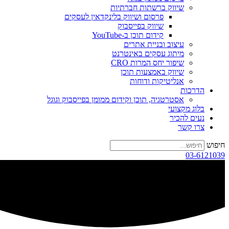
שיווק ברשתות חברתיות
פרסום ושיווק בלינקדאין לעסקים
שיווק בפייסבוק
קידום תוכן ב-YouTube
עיצוב ובניית אתרים
מיתוג עסקים באינטרנט
שיפור יחס המרות CRO
שיווק באמצעות תוכן
אנליטיקות ודוחות
הדרכות
אסטרטגיה, תוכן וקידום ממומן בפייסבוק וגוגל
בלוג מקצועי
נעים להכיר
צרו קשר
חיפוש
03-6121039