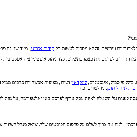
וגל?
פלטפורמות וערוצים. זה לא מספיק לעשות רק
קידום אורגני
, ומצד שני גם פר
ות, חייב לפרסם את עצמו בתשלום, לצד ניהול אופטימיזציה אפקטיבית ל
 כולל פייסבוק, אינסטגרם,
לינקדאין
ושות', מציעות אפשרויות פרסום ממוקד
ות לניהול תוכן
, ניוזלטרים ועוד.
נסה לענות על השאלה לאיזה עסק עדיף לפרסם באיזו פלטפורמה, על מנת לה
ל פרסום הפוסטים שלי', שואל מנהל השיווק של חברת X, 'גם ככה האוהדים של העמוד יראו אותם בניוז