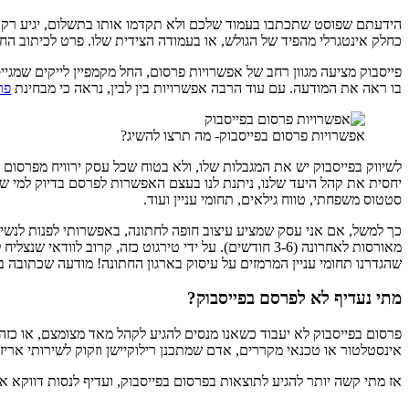
כחלק אינטגרלי מהפיד של הגולש, או בעמודה הצידית שלו. פרט לכיתוב החיוור Sponsored, הפוסט נראה כמו כל פוסט אחר ומשתלב בצורה מושלמת בפיד, וכך לא מעורר את האנטגוניזם לפרסום בולט 
פייסבוק מציעה מגוון רחב של אפשרויות פרסום, החל מקמפיין לייקים שמגי
בו ראה את המודעה. עם עוד הרבה אפשרויות בין לבין, נראה כי מבחינת
פר
אפשרויות פרסום בפייסבוק- מה תרצו להשיג?
לשיווק בפייסבוק יש את המגבלות שלו, ולא בטוח שכל עסק ירוויח מפרסום 
יחסית את קהל היעד שלנו, ניתנת לנו בעצם האפשרות לפרסם בדיוק למי שא
סטטוס משפחתי, טווח גילאים, תחומי עניין ועוד.
מאורסות לאחרונה (3-6 חודשים). על ידי טירגוט כזה, קרו
שהגדרנו תחומי עניין המרמזים על עיסוק בארגון החתונה! מודעה שכתובה
מתי נעדיף לא לפרסם בפייסבוק?
פרסום בפייסבוק לא יעבוד כשאנו מנסים להגיע לקהל מאד מצומצם, או כזה 
אינסטלטור או טכנאי מקררים, אדם שמתכנן רילוקיישן וזקוק לשירותי אריזה
אז מתי קשה יותר להגיע לתוצאות בפרסום בפייסבוק, ועדיף לנסות דווקא את