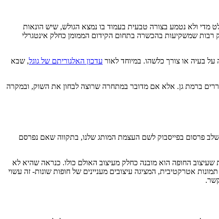
ט מדי ולא נטמע בצורה טבעית בעמוד בו נמצא הגולש, שיש הונאות
ווק רבות שמשקיעות בהכשרה בתחום הקידום הממומן כחלק אינטגרלי
 על בעיה או צורך כלשהו. במיוחד לאור
עדכון האלגוריתם של גוגל
, שבא
וא אכן מחפש טכנאי מקררים ברמת גן. אלא אם מדובר במתחרה שרוצה לבחון את השוק, ובמקרה
 לשלב פרסום בפייסבוק לשם העצמת המותג שלנו, בתקווה שאם נפרסם
בת שעיצוב החופה הוא מובנה כחלק מעיצוב האולם כולו. כנראה שהיא לא
נות אטרקטיבית, המציגה עיצובים מעניינים של חופות שונות- זה עשוי
קשר.