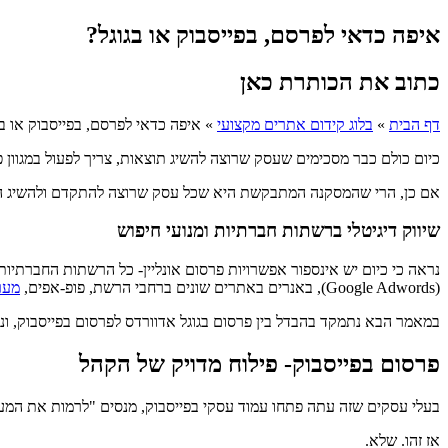
איפה כדאי לפרסם, בפייסבוק או בגוגל?
כתוב את הכותרת כאן
דף הבית
»
בלוג קידום אתרים מקצועי
»
איפה כדאי לפרסם, בפייסבוק או בג
כיום כולם כבר מסכימים שעסק שרוצה להשיג תוצאות, צריך לפעול במגוון 
אם כן, הרי שהמסקנה המתבקשת היא שכל עסק שרוצה להתקדם ולהשיג המר
שיווק דיגיטלי ברשתות חברתיות ומנועי חיפוש
נראה כי כיום יש אינספור אפשרויות פרסום אונליין- כל הרשתות החברתיות,
(Google Adwords), באנרים באתרים שונים ברחבי הרשת, פופ-אפים,
מערכ
במאמר הבא נתמקד בהבדל בין פרסום בגוגל אדוורדס לפרסום בפייסבוק, ונ
פרסום בפייסבוק- פילוח מדויק של הקהל
בעלי עסקים שזה עתה פתחו עמוד עסקי בפייסבוק, מנסים "לרמות את המערכת". 'למה אני צריך לשלם ע
אז זהו. שלא.