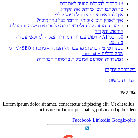
13 דרכים להגדלת תנועה לאתרכם
כך תכתבו תוכן שירתק את הקורא
איך להתאים את האתר לחיפוש קולי?
איך לאפיין תוכן איכותי וקידומי בעל ערך מוסף?
המהפכה הבאה של גוגל: כיצד בינה מלאכותית משנה את עולם
החיפוש והקנייה
30+ כלי AI לחיפוש עבודה: המדריך המקיף למחפשי עבודה
ב-2025
סטנדרטיזציה ברשת: מהעבר אל העתיד – מתגיות SEO למודלי
שפה גדולים + llms.txt
אפשרויות הטרגוט המובילות ברשתות חברתיות
דשבורד לעסקים
הצהרת נגישות
צור קשר
Lorem ipsum dolor sit amet, consectetur adipiscing elit. Ut elit tellus,
luctus nec ullamcorper mattis, pulvinar dapibus leo.
Facebook
Linkedin
Google-plus