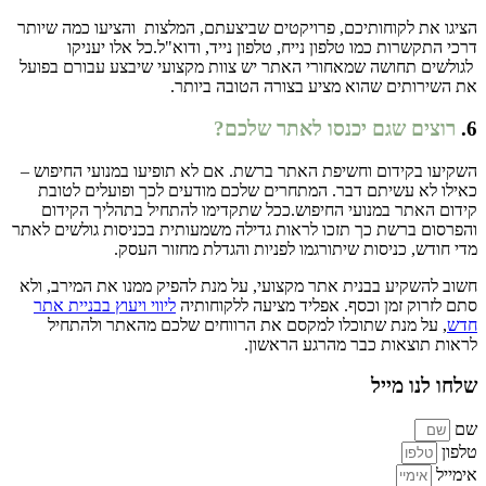
הציגו את לקוחותיכם, פרויקטים שביצעתם, המלצות והציעו כמה שיותר
דרכי התקשרות כמו טלפון נייח, טלפון נייד, ודוא"ל.כל אלו יעניקו
לגולשים תחושה שמאחורי האתר יש צוות מקצועי שיבצע עבורם בפועל
את השירותים שהוא מציע בצורה הטובה ביותר.
6.
רוצים שגם יכנסו לאתר שלכם?
השקיעו בקידום וחשיפת האתר ברשת. אם לא תופיעו במנועי החיפוש –
כאילו לא עשיתם דבר. המתחרים שלכם מודעים לכך ופועלים לטובת
קידום האתר במנועי החיפוש.ככל שתקדימו להתחיל בתהליך הקידום
והפרסום ברשת כך תזכו לראות גדילה משמעותית בכניסות גולשים לאתר
מדי חודש, כניסות שיתורגמו לפניות והגדלת מחזור העסק.
חשוב להשקיע בבנית אתר מקצועי, על מנת להפיק ממנו את המירב, ולא
סתם לזרוק זמן וכסף. אפליד מציעה ללקוחותיה
ליווי ויעוץ בבניית אתר
חדש
, על מנת שתוכלו למקסם את הרווחים שלכם מהאתר ולהתחיל
לראות תוצאות כבר מהרגע הראשון.
שלחו לנו מייל
שם
טלפון
אימייל