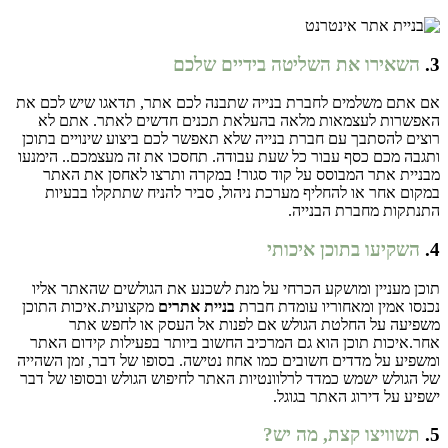
3.
השאירו את השליטה בידיים שלכם
אם אתם משלמים לחברת בנייה שתבנה לכם אתר, תדאגו שיש לכם את
האפשרות לעצמאות מלאה בהעלאת תכנים חדשים לאתר. אתם לא
רוצים להסתבך עם חברת בנייה שלא תאפשר לכם ביצוע שינויים בתוכן
ותגבה מכם כסף עבור כל שעת עבודה. תחסכו את זה מעצמכם.. הימנעו
מבניית אתר המבוסס על קוד סגור! במקרה ותרצו לאחסן את האתר
במקום אחר או להחליף מערכת ניהול, סביר להניח שתתקלו בבעיות
התנתקות מחברת הבנייה.
4.
השקיעו בתוכן איכותי
תוכן מעניין ומושקע הכרחי על מנת לשכנע את הגולשים שהאתר אליו
נכנסו אמין ומאחוריו עומדת חברת
בניית אתרים
מקצועית.איכות התוכן
משפיעה על החלטת הגולש אם לפנות אל העסק או לחפש אתר
אחר.איכות תוכן הוא גם המרכיב החשוב ביותר בפעילות קידום האתר
ומשפיע על מדדים חשובים כמו אחוז נטישה. בסופו של דבר, זמן השהייה
של הגולש ישמש כמדד לרלוונטיות האתר לחיפוש הגולש ובסופו של דבר
ישפיע על דירוג האתר בגוגל.
5.
תשוויצו קצת, מה יש?