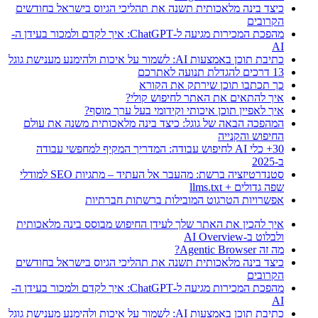
כיצד בינה מלאכותית תשנה את תהליכי הגיוס בישראל בחודשים
הקרובים
מהפכת המכירות מגיעה ל-ChatGPT: איך לקדם ולמכור בעידן ה-
AI
כתיבת תוכן באמצעות AI: לשמור על איכות ולהימנע מענישת גוגל
13 דרכים להגדלת תנועה לאתרכם
כך תכתבו תוכן שירתק את הקורא
איך להתאים את האתר לחיפוש קולי?
איך לאפיין תוכן איכותי וקידומי בעל ערך מוסף?
המהפכה הבאה של גוגל: כיצד בינה מלאכותית משנה את עולם
החיפוש והקנייה
30+ כלי AI לחיפוש עבודה: המדריך המקיף למחפשי עבודה
ב-2025
סטנדרטיזציה ברשת: מהעבר אל העתיד – מתגיות SEO למודלי
שפה גדולים + llms.txt
אפשרויות הטרגוט המובילות ברשתות חברתיות
איך להכין את האתר שלך לעידן החיפוש מבוסס בינה מלאכותית
ולבלוט ב-AI Overview
מה זה Agentic Browser?
כיצד בינה מלאכותית תשנה את תהליכי הגיוס בישראל בחודשים
הקרובים
מהפכת המכירות מגיעה ל-ChatGPT: איך לקדם ולמכור בעידן ה-
AI
כתיבת תוכן באמצעות AI: לשמור על איכות ולהימנע מענישת גוגל