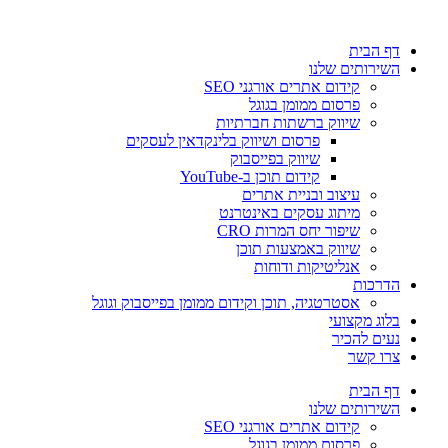
דלג
לתוכן
דף הבית
השירותים שלנו
קידום אתרים אורגני SEO
פרסום ממומן בגוגל
שיווק ברשתות חברתיות
פרסום ושיווק בלינקדאין לעסקים
שיווק בפייסבוק
קידום תוכן ב-YouTube
עיצוב ובניית אתרים
מיתוג עסקים באינטרנט
שיפור יחס המרות CRO
שיווק באמצעות תוכן
אנליטיקות ודוחות
הדרכות
אסטרטגיה, תוכן וקידום ממומן בפייסבוק וגוגל
בלוג מקצועי
נעים להכיר
צרו קשר
דף הבית
השירותים שלנו
קידום אתרים אורגני SEO
פרסום ממומן בגוגל