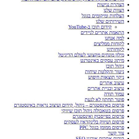
הצהרת נגישות
הצוות שלנו
הצלחות ומיקומים בגוגל
השירותים שלנו
קידום תוכן ב-YouTube
התאמת אתרים לניידים
למה אנחנו
לקוחות ממליצים
לקוחותינו
מילון מונחים מקצועי לעולם הדיגיטל
מיתוג עסקים באינטרנט
ניהול תוכן
ניטור והקלטת שיחות
ניקוי תוצאות חיפוש
עיצוב אתרים
עיצוב ובניית אתרים
עמוד תודה
פוטר תחתון לא לגעת
פרסום באינסטגרם – ניהול, קידום ועיצוב נראות באינסטגרם
פרסום בטאבולה ניהול תוכן שיווקי
פרסום בפייסבוק ואינסטגרם
פרסום ושיווק בלינקדאין לעסקים
פרסום ממומן בגוגל PPC
צור קשר
קידום אתרים אורגני SEO