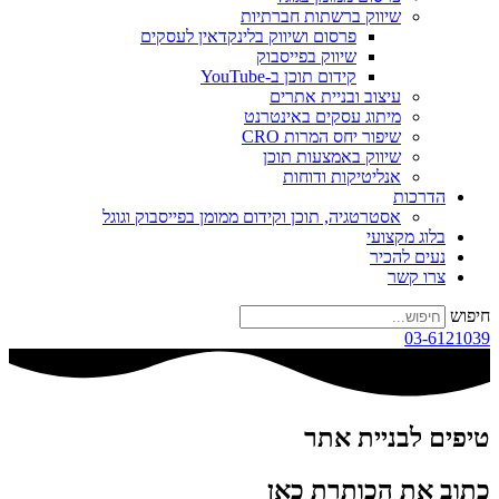
שיווק ברשתות חברתיות
פרסום ושיווק בלינקדאין לעסקים
שיווק בפייסבוק
קידום תוכן ב-YouTube
עיצוב ובניית אתרים
מיתוג עסקים באינטרנט
שיפור יחס המרות CRO
שיווק באמצעות תוכן
אנליטיקות ודוחות
הדרכות
אסטרטגיה, תוכן וקידום ממומן בפייסבוק וגוגל
בלוג מקצועי
נעים להכיר
צרו קשר
חיפוש
03-6121039
טיפים לבניית אתר
כתוב את הכותרת כאן