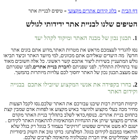
דף הבית
»
בלוג קידום אתרים מקצועי
»
טיפים לבניית אתר
הטיפים שלנו לבניית אתר ידידותי לגולש
1.
תכנון נכון של מבנה האתר ומיקוד לקהל יעד
נסו להגדיר לעצמכם מראש את מטרות האתר,מדוע אתם בונים אתר
חדש? מה היעדים שאליהם אתם מכוונים, למי מיועד האתר וכיצד תביאו
גולש המתעניין בשירות ליצור אתכם קשר ראשוני. כל אלה חשובים מאוד
עוד בתחילת התהליך. לפני שפניתם ל
חברת
בניית אתרים
,לפני שסגרתם
עם מעצב.תכנון נכון של האתר יחסוך לכם עלויות מיותרות בהמשך.
2.
בחרו בקפידה את אנשי המקצוע שיובילו אתכם בבנייה
וקידום האתר
קיימות חברות רבות שיבנו עבורכם את האתר שלכם.נסו לקבל הצעות
מחיר מכה בעלי מקצוע ולהיעזר באיש מקצוע או לפחות אדם שמבין קצת
בתחום בניית אתרים. בנוסף,כדאי לשלב בתהליך בניית האתר מקדם
אתרים מקצועי שיתן את ההנחיות המתאימות להתאמת האתר לקידום .
ישנם לא מעט אתרים שפשוט "זרוקים" בעמוד 5 בגוגל רק בגלל שלא
הותאמו במבנם לקידום בגוגל. המלצתנו: בדקו טוב את השוק ביסודיות
לפני שמחליטים איזו חברת טכנולוגיה מתאימה לצרכים שלכם.