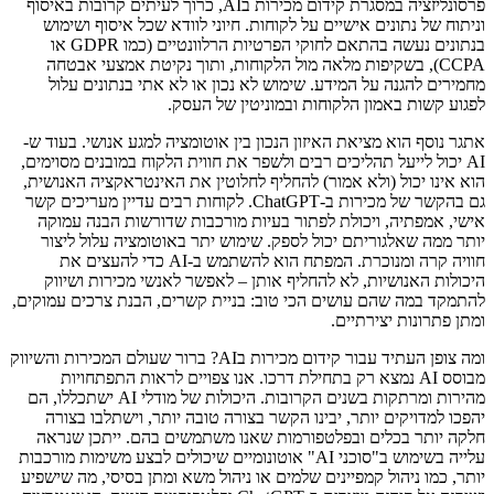
פרסונליזציה במסגרת קידום מכירות בAI, כרוך לעיתים קרובות באיסוף
וניתוח של נתונים אישיים על לקוחות. חיוני לוודא שכל איסוף ושימוש
בנתונים נעשה בהתאם לחוקי הפרטיות הרלוונטיים (כמו GDPR או
CCPA), בשקיפות מלאה מול הלקוחות, ותוך נקיטת אמצעי אבטחה
מחמירים להגנה על המידע. שימוש לא נכון או לא אתי בנתונים עלול
לפגוע קשות באמון הלקוחות ובמוניטין של העסק.
אתגר נוסף הוא מציאת האיזון הנכון בין אוטומציה למגע אנושי. בעוד ש-
AI יכול לייעל תהליכים רבים ולשפר את חווית הלקוח במובנים מסוימים,
הוא אינו יכול (ולא אמור) להחליף לחלוטין את האינטראקציה האנושית,
גם בהקשר של מכירות ב-ChatGPT. לקוחות רבים עדיין מעריכים קשר
אישי, אמפתיה, ויכולת לפתור בעיות מורכבות שדורשות הבנה עמוקה
יותר ממה שאלגוריתם יכול לספק. שימוש יתר באוטומציה עלול ליצור
חוויה קרה ומנוכרת. המפתח הוא להשתמש ב-AI כדי להעצים את
היכולות האנושיות, לא להחליף אותן – לאפשר לאנשי מכירות ושיווק
להתמקד במה שהם עושים הכי טוב: בניית קשרים, הבנת צרכים עמוקים,
ומתן פתרונות יצירתיים.
ומה צופן העתיד עבור קידום מכירות בAI? ברור שעולם המכירות והשיווק
מבוסס AI נמצא רק בתחילת דרכו. אנו צפויים לראות התפתחויות
מהירות ומרתקות בשנים הקרובות. היכולות של מודלי AI ישתכללו, הם
יהפכו למדויקים יותר, יבינו הקשר בצורה טובה יותר, וישתלבו בצורה
חלקה יותר בכלים ובפלטפורמות שאנו משתמשים בהם. ייתכן שנראה
עלייה בשימוש ב"סוכני AI" אוטונומיים שיכולים לבצע משימות מורכבות
יותר, כמו ניהול קמפיינים שלמים או ניהול משא ומתן בסיסי, מה שישפיע