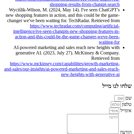
shopping-results-from-chatgpt-search
Wyciślik-Wilson, M. (2024, May 14). I've seen ChatGPT's
new shopping features in action, and this could be the game-
changer we've been waiting for. TechRadar. Retrieved from
https://www.techradar.com/computing/artificial-
intelligence/ive-seen-chatgpts-new-shopping-features-in-
action-and-this-could-be-the-game-changer-weve-been-
waiting-for
AI-powered marketing and sales reach new heights with
generative AI. (2023, July 27). McKinsey & Company.
Retrieved from
https://www.mckinsey.com/capabilities/growth-marketing-
and-sales/our-insights/ai-powered-marketing-and-sales-reach-
new-heights-with-generative-ai
שלחו לנו מייל
שם
טלפון
אימייל
הודעה