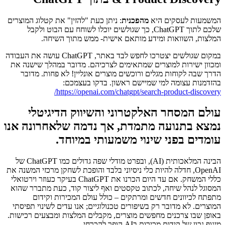
המשמעות לעסקים היא
מהפכנית
: ניתן כעת "להזין" את קטלוג המוצרים
שלכם לתוך ChatGPT, כך שגולשים יוכלו לשוחח עם הבוט ולקבל
המלצות, השוואות ומידע מותאם אישית- ממש מתוך השיחה.
במקום שגולשים יצטרכו לחפש לבד באתר, ChatGPT עושה את העבודה
ומכוון ישירות למוצרים שמתאימים לצרכיהם. מדובר במהלך שישנה את
הדרך שבה לקוחות מגלים ורוכשים מוצרים אונליין! לא פחות. מדובר
בהזדמנות עצומה למי שמיישם ראשון. בדקו בעצמכם:
https://openai.com/chatgpt/search-product-discovery/
עולם המסחר האלקטרוני והשיווק הדיגיטלי
נמצא בתנועה מתמדת, אך נדמה שלאחרונה אנו
עומדים בפני שינוי משמעותי במיוחד.
הבינה המלאכותית (AI), ובפרט מודלי שפה גדולים כמו ChatGPT של
OpenAI, חדלה להיות כלי ניסיוני בלבד והופכת לשחקן מרכזי המשנה את
כללי המשחק. אם עד היום הכרנו את ChatGPT בעיקר כעוזר וירטואלי
המסוגל לנהל שיחה, לכתוב טקסטים ואף ליצור קוד, כעת מתברר שהוא
מתפתח לכיוונים חדשים ומרתקים – כולל עולם המכירות וקידום
המוצרים. לא מדובר רק בשיפורים טכנולוגיים; אנו עדים לשינוי תפיסתי
באופן שבו צרכנים מחפשים מוצרים, מקבלים המלצות ומבצעים רכישות.
מינוף נכון של קידום מכירות בAI הופך להכרחי.