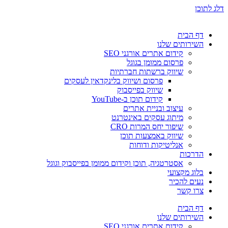
דלג לתוכן
דף הבית
השירותים שלנו
קידום אתרים אורגני SEO
פרסום ממומן בגוגל
שיווק ברשתות חברתיות
פרסום ושיווק בלינקדאין לעסקים
שיווק בפייסבוק
קידום תוכן ב-YouTube
עיצוב ובניית אתרים
מיתוג עסקים באינטרנט
שיפור יחס המרות CRO
שיווק באמצעות תוכן
אנליטיקות ודוחות
הדרכות
אסטרטגיה, תוכן וקידום ממומן בפייסבוק וגוגל
בלוג מקצועי
נעים להכיר
צרו קשר
דף הבית
השירותים שלנו
קידום אתרים אורגני SEO