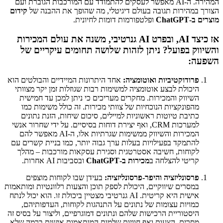
המהירה. ה-AI מאפשר לעסקים להתמודד עם המורכבות הגוברת ועם
הצורך במהירות תגובה בעולם דיגיטלי, מה שהופך את ההבנה של
קידום
מוצרים ב-ChatGPT
ופלטפורמות דומות לחיונית.
אז כיצד AI, ובפרט AI גנרטיבי, משנה את עולם המכירות
והשיווק בפועל? ניתן לזהות שלושה תחומים עיקריים של
השפעה:
פרודוקטיביות ואוטומציה:
אחד היתרונות המיידיים והבולטים הוא
היכולת לבצע אוטומציה למשימות רבות שגוזלות זמן יקר מצוותי
השיווק והמכירות. מחקרים מעריכים כי ניתן למכן עד חמישית
מהפונקציות הנוכחיות של צוותי מכירות. זה כולל משימות כמו
כתיבת טיוטות ראשוניות למיילים, סיכום שיחות, הזנת נתונים
למערכות CRM, ואף יצירת דוחות בסיסיים. על ידי שחרור אנשי
המכירות והשיווק ממשימות שגרתיות אלו, ה-AI מאפשר להם
להתמקד בפעילויות בעלות ערך גבוה יותר, כמו בניית קשרים עם
לקוחות, חשיבה אסטרטגית וסגירת עסקאות מורכבות – מהלך
קריטי להצלחה ב
מכירות ב-ChatGPT
ובסביבות AI אחרות.
פרסונליזציה והיפר-פרסונליזציה:
בעידן שבו לקוחות מוצפים
במסרים שיווקיים, היכולת לספק תוכן והצעות רלוונטיות ומותאמות
אישית היא קריטית. AI גנרטיבי מצטיין ביכולת זו. הוא יכול לנתח
כמויות עצומות של נתונים על התנהגות לקוחות, העדפותיהם,
היסטוריית הרכישות שלהם ונתונים דמוגרפיים, וליצור על בסיס זה
מסרים, הצעות ואף חוויות שלמות המותאמות אישית ברמה שלא