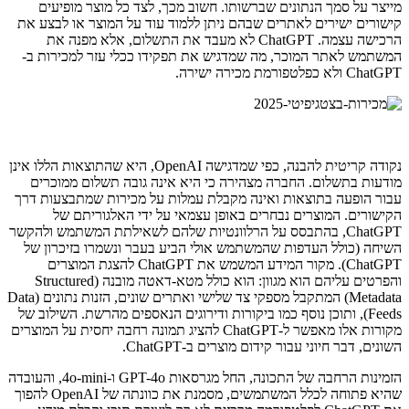
מייצר על סמך הנתונים שברשותו. חשוב מכך, לצד כל מוצר מופיעים
קישורים ישירים לאתרים שבהם ניתן ללמוד עוד על המוצר או לבצע את
הרכישה עצמה. ChatGPT לא מעבד את התשלום, אלא מפנה את
המשתמש לאתר המוכר, מה שמדגיש את תפקידו ככלי עזר למכירות ב-
ChatGPT ולא כפלטפורמת מכירה ישירה.
נקודה קריטית להבנה, כפי שמדגישה OpenAI, היא שהתוצאות הללו אינן
מודעות בתשלום. החברה מצהירה כי היא אינה גובה תשלום ממוכרים
עבור הופעה בתוצאות ואינה מקבלת עמלות על מכירות שמתבצעות דרך
הקישורים. המוצרים נבחרים באופן עצמאי על ידי האלגוריתם של
ChatGPT, בהתבסס על הרלוונטיות שלהם לשאילתת המשתמש ולהקשר
השיחה (כולל העדפות שהמשתמש אולי הביע בעבר ונשמרו בזיכרון של
ChatGPT). מקור המידע המשמש את ChatGPT להצגת המוצרים
והפרטים עליהם הוא מגוון: הוא כולל מטא-דאטה מובנה (Structured
Metadata) המתקבל מספקי צד שלישי ואתרים שונים, הזנות נתונים (Data
Feeds), ותוכן נוסף כמו ביקורות ודירוגים הנאספים מהרשת. השילוב של
מקורות אלו מאפשר ל-ChatGPT להציג תמונה רחבה יחסית על המוצרים
השונים, דבר חיוני עבור קידום מוצרים ב-ChatGPT.
הזמינות הרחבה של התכונה, החל מגרסאות GPT-4o ו-4o-mini, והעובדה
שהיא פתוחה לכלל המשתמשים, מסמנת את כוונתה של OpenAI להפוך