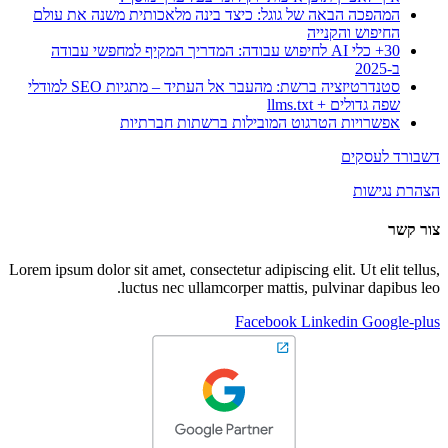
המהפכה הבאה של גוגל: כיצד בינה מלאכותית משנה את עולם
החיפוש והקנייה
30+ כלי AI לחיפוש עבודה: המדריך המקיף למחפשי עבודה
ב-2025
סטנדרטיזציה ברשת: מהעבר אל העתיד – מתגיות SEO למודלי
שפה גדולים + llms.txt
אפשרויות הטרגוט המובילות ברשתות חברתיות
דשבורד לעסקים
הצהרת נגישות
צור קשר
Lorem ipsum dolor sit amet, consectetur adipiscing elit. Ut elit tellus,
luctus nec ullamcorper mattis, pulvinar dapibus leo.
Facebook
Linkedin
Google-plus