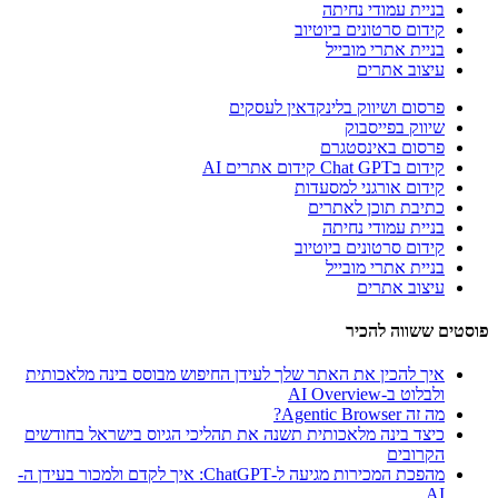
בניית עמודי נחיתה
קידום סרטונים ביוטיוב
בניית אתרי מובייל
עיצוב אתרים
פרסום ושיווק בלינקדאין לעסקים
שיווק בפייסבוק
פרסום באינסטגרם
קידום בChat GPT קידום אתרים AI
קידום אורגני למסעדות
כתיבת תוכן לאתרים
בניית עמודי נחיתה
קידום סרטונים ביוטיוב
בניית אתרי מובייל
עיצוב אתרים
פוסטים ששווה להכיר
איך להכין את האתר שלך לעידן החיפוש מבוסס בינה מלאכותית
ולבלוט ב-AI Overview
מה זה Agentic Browser?
כיצד בינה מלאכותית תשנה את תהליכי הגיוס בישראל בחודשים
הקרובים
מהפכת המכירות מגיעה ל-ChatGPT: איך לקדם ולמכור בעידן ה-
AI