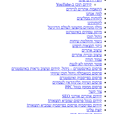
קידום תוכן ב-YouTube
התאמת אתרים לניידים
למה אנחנו
לקוחות ממליצים
לקוחותינו
מילון מונחים מקצועי לעולם הדיגיטל
מיתוג עסקים באינטרנט
ניהול תוכן
ניטור והקלטת שיחות
ניקוי תוצאות חיפוש
עיצוב אתרים
עיצוב ובניית אתרים
עמוד תודה
פוטר תחתון לא לגעת
פרסום באינסטגרם – ניהול, קידום ועיצוב נראות באינסטגרם
פרסום בטאבולה ניהול תוכן שיווקי
פרסום בפייסבוק ואינסטגרם
פרסום ושיווק בלינקדאין לעסקים
פרסום ממומן בגוגל PPC
צור קשר
קידום אתרים אורגני SEO
קידום בגוגל פרסום שמביא תוצאות!
קידום בפייסבוק פרסום בפייסבוק שמביא תוצאות!
קצת עלינו