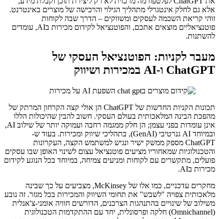
את ChatGPT לפלטפורמה מרכזית לא רק ליצירת תוכן וקבלת מידע,
אלא גם לחלק אינטגרלי מתהליך הגילוי והרכישה של מוצרים באינטרנט.
זוהי קריאת השכמה לעסקים ומשווקים – הדרך שבה לקוחות
פוטנציאליים מוצאים אתכם, והפוטנציאל לקידום מכירות בAI, עומדים
להשתנות.
מעבר לקניות: הפוטנציאל העסקי של
ChatGPT ו-AI במכירות ושיווק
תכונות הקניות החדשות של ChatGPT הן אולי קצה הקרחון המרתק של
מהפכת הבינה המלאכותית בעולם העסקי. חשוב להבין שהיכולות הללו
אינן עומדות בפני עצמן; הן חלק ממגמה רחבה ועמוקה יותר של שילוב AI,
ובמיוחד AI גנרטיבי (GenAI), בתהליכי שיווק ומכירות. בעוד ש-
ChatGPT מספק ממשק ישיר ונגיש למשתמש הקצה, העקרונות
והטכנולוגיות שמאחוריו מציעים פוטנציאל עצום לשינוי האופן שבו עסקים
פועלים, מתקשרים עם לקוחות ומניעים צמיחה, במיוחד בכל הנוגע לקידום
מכירות בAI.
מחקרים עדכניים, כמו אלו של McKinsey, מצביעים על כך שבינה
מלאכותית צפויה "לשבש" את תחומי השיווק והמכירות בכל מגזר. זה נובע
משילוב של שינויים בהתנהגות הצרכנים, הדורשים חוויה אומני-צ'אנלית
(Omnichannel) חלקה ופרסונלית, יחד עם ההתקדמות הטכנולוגית