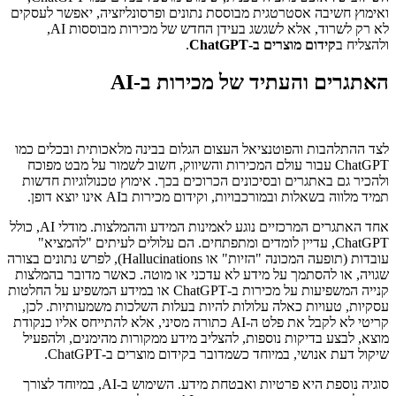
ואימוץ חשיבה אסטרטגית מבוססת נתונים ופרסונליזציה, יאפשר לעסקים
לא רק לשרוד, אלא לשגשג בעידן החדש של מכירות מבוססות AI,
ולהצליח ב
קידום מוצרים ב-ChatGPT
.
האתגרים והעתיד של מכירות ב-AI
לצד ההתלהבות והפוטנציאל העצום הגלום בבינה מלאכותית ובכלים כמו
ChatGPT עבור עולם המכירות והשיווק, חשוב לשמור על מבט מפוכח
ולהכיר גם באתגרים ובסיכונים הכרוכים בכך. אימוץ טכנולוגיות חדשות
תמיד מלווה בשאלות ובמורכבויות, וקידום מכירות בAI אינו יוצא דופן.
אחד האתגרים המרכזיים נוגע לאמינות המידע וההמלצות. מודלי AI, כולל
ChatGPT, עדיין לומדים ומתפתחים. הם עלולים לעיתים "להמציא"
עובדות (תופעה המכונה "הזיות" או Hallucinations), לפרש נתונים בצורה
שגויה, או להסתמך על מידע לא עדכני או מוטה. כאשר מדובר בהמלצות
קנייה המשפיעות על מכירות ב-ChatGPT או במידע המשפיע על החלטות
עסקיות, טעויות כאלה עלולות להיות בעלות השלכות משמעותיות. לכן,
קריטי לא לקבל את פלט ה-AI כתורה מסיני, אלא להתייחס אליו כנקודת
מוצא, לבצע בדיקות נוספות, להצליב מידע ממקורות מהימנים, ולהפעיל
שיקול דעת אנושי, במיוחד כשמדובר בקידום מוצרים ב-ChatGPT.
סוגיה נוספת היא פרטיות ואבטחת מידע. השימוש ב-AI, במיוחד לצורך