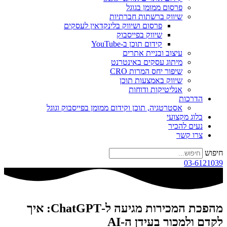
פרסום ממומן בגוגל
שיווק ברשתות חברתיות
פרסום ושיווק בלינקדאין לעסקים
שיווק בפייסבוק
קידום תוכן ב-YouTube
עיצוב ובניית אתרים
מיתוג עסקים באינטרנט
שיפור יחס המרות CRO
שיווק באמצעות תוכן
אנליטיקות ודוחות
הדרכות
אסטרטגיה, תוכן וקידום ממומן בפייסבוק וגוגל
בלוג מקצועי
נעים להכיר
צרו קשר
חיפוש
03-6121039
מהפכת המכירות מגיעה ל-ChatGPT: איך
לקדם ולמכור בעידן ה-AI