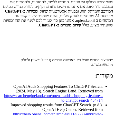
שהמהפכה תחלוף על פניכם. התחילו ללמוד, להתנסות, ולהתאים את
עצמכם עוד היום. אם אתם מרגישים שאתם זקוקים לעזרה בניווט בעולם
המורכב והמרתק הזה, ובבניית אסטרטגיית שיווק ו
מכירות ב-ChatGPT
מבוססת AI שתתאים לעסק שלכם, אתם מוזמנים ליצור קשר עם
המומחים ב-uplead.co.il. אנחנו כאן כדי לעזור לכם למנף את ההזדמנויות
שהעתיד מציע, כולל
קידום מוצרים ב-ChatGPT
.
*הפיצ'ר החדש פעיל רק בארצות הברית (נכון לעכשיו) ולחלק
מהמשתמשים.
מקורות:
OpenAI Adds Shopping Features To ChatGPT Search.
(2024, May 13). Search Engine Land. Retrieved from
https://searchengineland.com/openai-adds-shopping-features-
to-chatgpt-search-454714
Improved shopping results from ChatGPT Search. (n.d.).
OpenAI Help Center. Retrieved from
https://help.openai.com/en/articles/11146633-improved-