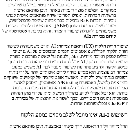
הייתה אפשרית בעבר. זה יכול לבוא לידי ביטוי במיילים שיווקיים
ממוקדים, המלצות מוצר דינמיות באתר, תוכן מותאם אישית
ברשתות חברתיות, ואפילו תסריטי שיחה מותאמים אישית לנציגי
מכירות. חברות B2B מובילות כבר מבינות שהיפר-פרסונליזציה,
מעבר לשיווק מבוסס חשבון (ABM), היא המפתח לבניית קשרים
משמעותיים ולהגדלת שיעורי ההמרה, והיא בליבת האסטרטגיה של
קידום מכירות בAI
.
שיפור חווית הלקוח (UX) והאצת צמיחה:
AI תורם משמעותית לשיפור
חווית הלקוח הכוללת. צ'אטבוטים חכמים המבוססים על AI גנרטיבי
יכולים לספק תמיכה מיידית, 24/7, ולענות על שאלות מורכבות בצורה
טבעית ושיחתית. בנוסף, AI יכול לנתח נתונים כדי לזהות נקודות חיכוך
במסע הלקוח ולהציע פתרונות לשיפור. מעבר לכך, AI משמש כמנוע
צמיחה רב עוצמה. הוא מסייע בזיהוי לידים איכותיים יותר על ידי ניתוח
דפוסים בנתוני שוק ולקוחות, מאפשר אופטימיזציה של קמפיינים שיווקיים
בזמן אמת (למשל, באמצעות A/B testing אוטומטי), ומספק לאנשי
מכירות תובנות מעמיקות לגבי הלקוחות והזדמנויות המכירה הטובות
ביותר. הוא יכול אפילו לסייע בתהליך המשא ומתן על ידי מתן הנחיות
מבוססות נתונים היסטוריים, ובכך לשפר את התוצאות של
מכירות ב-
ChatGPT
ובפלטפורמות אחרות.
השימוש ב-AI אינו מוגבל לשלב מסוים במסע הלקוח
החל מזיהוי הליד הראשוני, דרך טיפוחו באמצעות תוכן מותאם אישית,