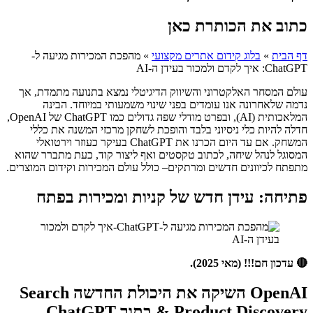
כתוב את הכותרת כאן
דף הבית
»
בלוג קידום אתרים מקצועי
»
מהפכת המכירות מגיעה ל-
ChatGPT: איך לקדם ולמכור בעידן ה-AI
עולם המסחר האלקטרוני והשיווק הדיגיטלי נמצא בתנועה מתמדת, אך
נדמה שלאחרונה אנו עומדים בפני שינוי משמעותי במיוחד. הבינה
המלאכותית (AI), ובפרט מודלי שפה גדולים כמו ChatGPT של OpenAI,
חדלה להיות כלי ניסיוני בלבד והופכת לשחקן מרכזי המשנה את כללי
המשחק. אם עד היום הכרנו את ChatGPT בעיקר כעוזר וירטואלי
המסוגל לנהל שיחה, לכתוב טקסטים ואף ליצור קוד, כעת מתברר שהוא
מתפתח לכיוונים חדשים ומרתקים– כולל עולם המכירות וקידום המוצרים.
פתיחה: עידן חדש של קניות ומכירות בפתח
🔴 עדכון חם!!! (מאי 2025).
OpenAI השיקה את היכולת החדשה
Search
& Product Discovery
בתוך ChatGPT