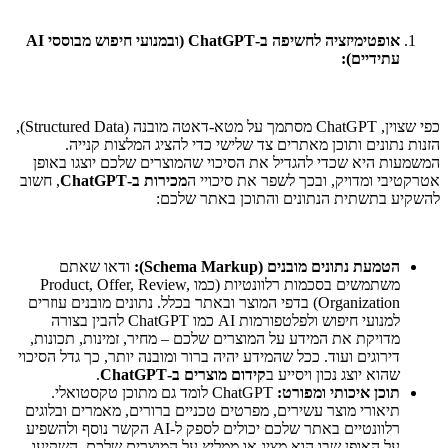
אופטימיזציה לחשיפה ב-ChatGPT (ובמנועי חיפוש מבוססי AI
עתידיים):
כפי שצוין, ChatGPT מסתמך על מטא-דאטה מובנה (Structured Data),
הזנות נתונים ותוכן מאתרים צד שלישי כדי להציג המלצות קנייה.
המשמעות היא שכדי להגדיל את הסיכוי שהמוצרים שלכם יוצגו באופן
אטרקטיבי ומדויק, ובכך לשפר את סיכויי ה
מכירות ב-ChatGPT
, חשוב
להשקיע בתשתית הנתונים והתוכן באתר שלכם:
הטמעת נתונים מובנים (Schema Markup):
ודאו שאתם
משתמשים בסכמות רלוונטיות (כמו
,
Review
,
Offer
,
Product
Organization
) בדפי המוצר ובאתר בכלל. נתונים מובנים עוזרים
למנועי חיפוש ולפלטפורמות AI כמו ChatGPT להבין בצורה
מדויקת את המידע על המוצרים שלכם – מחיר, זמינות, תכונות,
דירוגים ועוד. ככל שהמידע יהיה ברור ומובנה יותר, כך גדל הסיכוי
שהוא יוצג נכון ויסייע ב
קידום מוצרים ב-ChatGPT
.
תוכן איכותי ומפורט:
ChatGPT לומד גם מתוכן טקסטואלי.
תיאורי מוצר עשירים, מפרטים טכניים ברורים, מאמרים ובלוגים
רלוונטיים באתר שלכם יכולים לספק ל-AI הקשר נוסף ולהשפיע
על האופן שבו הוא מציג או ממליץ על המוצרים שלכם. השקיעו