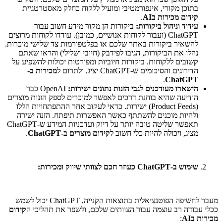
בתוכן מקורי, אינפורמטיבי ומועיל ללקוח כחלק מאסטרטגיית
קידום מכירות בAI
.
עידוד וניהול ביקורות:
ביקורות הן מקור מידע חשוב עבור
ChatGPT (ועבור לקוחות אנושיים, כמובן). עודדו לקוחות מרוצים
להשאיר ביקורות באתר שלכם או בפלטפורמות צד שלישי מוכרות.
נהלו את הביקורות, הגיבו לפידבק (חיובי ושלילי) והראו שאתם
קשובים ללקוחות. ביקורות חיוביות ומפורטות יכולות להשפיע על
הדירוגים והסיכומים ש-ChatGPT יציג, ולתרום ל
מכירות ב-
.
ChatGPT
הישארו מעודכנים לגבי הזנות נתונים ישירות:
OpenAI כבר
הודיעה שהיא בוחנת דרכים לאפשר למוכרים לספק הזנות מוצרים
(Product Feeds) ישירות. כדאי לעקוב אחר ההתפתחויות הללו
ולהיות מוכנים להשתתף כאשר האפשרות תיפתח. הזנה ישירה
תאפשר שליטה טובה יותר על דיוק ועדכניות המידע ש-ChatGPT
מציג, ויכולה להיות כלי חשוב ל
קידום מוצרים ב-ChatGPT
.
שימוש ב-ChatGPT כעוזר חכם לצוותי שיווק ומכירות:
מעבר לחשיפה הפוטנציאלית בתוצאות הקנייה, ChatGPT יכול לשמש
ככלי עבודה רב עוצמה עבור הצוותים שלכם, ולשפר את תהליכי ה
קידום
מכירות בAI
: