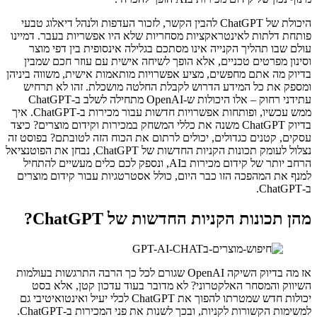
היכולת של ChatGPT להבין הקשר, לזכור העדפות ולנהל דיאלוג טבעי
פותחת דלתות לאינטראקציות מסחריות שלא היו אפשריות בעבר. דמיינו
עולם שבו תהליך הקנייה אינו מסתכם בגלילה אינסופית בין דפי מוצר
וסינון מפרטים טכניים, אלא הופך לשיחה אישית עם עוזר חכם שמבין
בדיוק מה אתם מחפשים, מציע אפשרויות מותאמות אישית, משווה ביניהן
ומספק את כל המידע הדרוש לקבלת החלטה מושכלת. זהו לא תרחיש
עתידני רחוק – אלו היכולות ש-OpenAI מתחילה לשלב ב-ChatGPT
ממש עכשיו, ופותחות אפשרויות חדשות עבור מכירות ב-ChatGPT. איך
בדיוק ChatGPT משנה את כללי המשחק במכירות וקידום מוצרים? כיצד
עסקים, קטנים כגדולים, יכולים לרתום את הכוח הזה לטובתם? בפוסט זה
נצלול לעומק תכונות הקניות החדשות של ChatGPT, נבחן את הפוטנציאל
הרחב יותר של קידום מכירות בAI, ונספק לכם כלים מעשיים להתחיל
למנף את המהפכה הזו כבר היום, כולל אסטרטגיות עבור קידום מוצרים
ב-ChatGPT.
מהן תכונות הקניות החדשות של ChatGPT?
אז מה בדיוק השיקה OpenAI שגורם לכל כך הרבה התרגשות בעולמות
השיווק והמסחר האלקטרוני? לא מדובר בעוד עדכון קטן, אלא בסט
יכולות חדש שמטרתו להפוך את ChatGPT לכלי יעיל ואינטואיטיבי גם
למשימות הקשורות לקניות, ובכך לשנות את פני המכירות ב-ChatGPT.