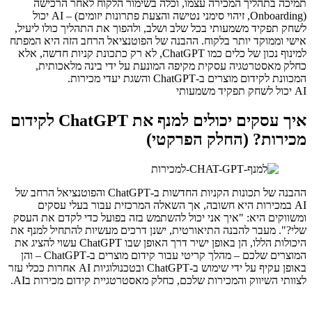
תמיכה בתהליך המכירה עצמו, וכלה בשימור הלקוח לאחר הרכישה
(Onboarding, זיהוי סימני נטישה והצעת פתרונות יזומים) – AI יכול
לשחק תפקיד משמעותי בכל שלב ושלב, ולהפוך את התהליך כולו ליעיל,
אישי וממוקד יותר בלקוח. ההבנה של הפוטנציאל הרחב הזה היא המפתח
למינוף נכון של כלים כמו ChatGPT, לא רק כתכונת קניות חדשה, אלא
כחלק מאסטרטגיה עסקית מקיפה המונעת על ידי בינה מלאכותית,
המכוונת לקידום מוצרים ב-ChatGPT והשגת יעדי מכירות.
AI יכול לשחק תפקיד משמעותי
איך עסקים יכולים למנף את ChatGPT לקידום
מכירות? (החלק הפרקטי)
ההבנה של תכונות הקניות החדשות ב-ChatGPT והפוטנציאל הרחב של
AI במכירות היא חשובה, אך השאלה המרכזית עבור בעלי עסקים
ומשווקים היא: "איך אני יכול להשתמש בזה בפועל כדי לקדם את העסק
שלי?". מעבר להבנה התיאורטית, ישנן דרכים מעשיות להתחיל למנף את
היכולות הללו, הן באופן ישיר דרך האופן שבו ChatGPT עשוי להציג את
המוצרים שלכם – מהלך קריטי עבור קידום מוצרים ב-ChatGPT – והן
באופן עקיף על ידי שימוש ב-ChatGPT ובטכנולוגיות AI אחרות ככלי עזר
לצוותי השיווק והמכירות שלכם, כחלק מאסטרטגיית קידום מכירות בAI.