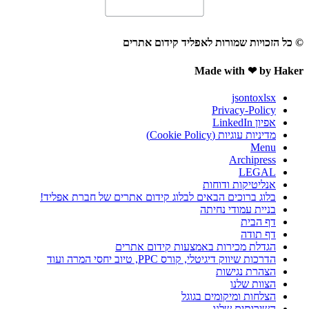
© כל הזכויות שמורות לאפליד קידום אתרים
Made with ❤ by Haker
jsontoxlsx
Privacy-Policy
אפיון LinkedIn
מדיניות עוגיות (Cookie Policy)
Menu
Archipress
LEGAL
אנליטיקות ודוחות
בלוג ברוכים הבאים לבלוג קידום אתרים של חברת אפליד!
בניית עמודי נחיתה
דף הבית
דף תודה
הגדלת מכירות באמצעות קידום אתרים
הדרכות שיווק דיגיטלי, קורס PPC, טיוב יחסי המרה ועוד
הצהרת נגישות
הצוות שלנו
הצלחות ומיקומים בגוגל
השירותים שלנו