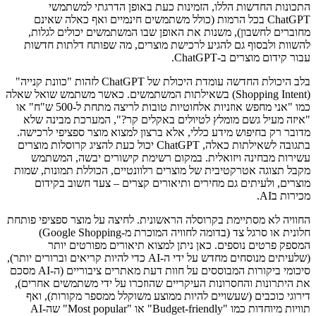
התכונות החדשות הללו, הזמינות כעת באופן הדרגתי למשתמשי
ChatGPT בכל הרמות (כולל משתמשים חינמיים ואף כאלה שאינם
מחוברים לחשבון), משנות את האופן שבו המשתמשים יכולים לגלות,
להשוות ולבסוף גם להגיע לרכישת מוצרים, מה שפותח דלתות חדשות
עבור קידום מוצרים ב-ChatGPT.
בלב היכולת החדשה עומדת היכולת של ChatGPT לזהות "כוונת קנייה"
(Shopping Intent) בשאילתות המשתמשים. כאשר משתמש שואל שאלה
כמו "אני מחפש אוזניות אלחוטיות טובות לריצה מתחת ל-500 ש"ח" או
"איזה מעיל גשם מומלץ לטיולים באקלים קר?", המערכת מבינה שלא
מדובר רק בחיפוש מידע כללי, אלא ברצון למצוא מוצר ספציפי לרכישה.
בתגובה לשאילתות כאלה, ChatGPT יכול כעת להציג קרוסלות מוצרים
עשירות מבחינה ויזואלית. במקום רשימת קישורים יבשה, המשתמש
מקבל תצוגה אטרקטיבית של מוצרים רלוונטיים, הכוללת תמונות, שמות
מוצרים, ולעיתים גם מחירים ותיאורים קצרים – צעד חשוב בקידום
מכירות בAI.
החוויה לא מסתיימת בקרוסלה הראשונית. לחיצה על מוצר ספציפי פותחת
חלונית או סרגל צד (בדומה לחוויה המוכרת מ-Google Shopping)
המספק פרטים נוספים. כאן ניתן למצוא תיאורים מפורטים יותר
(שלעיתים מנוסחים מחדש על ידי ה-AI כדי להיות קריאים וברורים יותר),
סיכומי ביקורות המבוססים על חוות דעת מאתרים ציבוריים (ה-AI מסכם
את היתרונות והחסרונות העיקריים שהוזכרו על ידי משתמשים אחרים),
דירוגי כוכבים (שעשויים להיות ממוצע משוקלל ממספר מקורות), ואף
תוויות מיוחדות כמו "Budget-friendly" או "Most popular" שה-AI