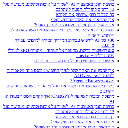
כתיבת תוכן באמצעות AI: לשמור על איכות ולהימנע מענישת גוגל
13 דרכים להגדלת תנועה לאתרכם
כך תכתבו תוכן שירתק את הקורא
איך להתאים את האתר לחיפוש קולי?
איך לאפיין תוכן איכותי וקידומי בעל ערך מוסף?
המהפכה הבאה של גוגל: כיצד בינה מלאכותית משנה את עולם
החיפוש והקנייה
30+ כלי AI לחיפוש עבודה: המדריך המקיף למחפשי עבודה
ב-2025
סטנדרטיזציה ברשת: מהעבר אל העתיד – מתגיות SEO למודלי
שפה גדולים + llms.txt
אפשרויות הטרגוט המובילות ברשתות חברתיות
איך להכין את האתר שלך לעידן החיפוש מבוסס בינה מלאכותית
ולבלוט ב-AI Overview
מה זה Agentic Browser?
כיצד בינה מלאכותית תשנה את תהליכי הגיוס בישראל בחודשים
הקרובים
מהפכת המכירות מגיעה ל-ChatGPT: איך לקדם ולמכור בעידן ה-
AI
כתיבת תוכן באמצעות AI: לשמור על איכות ולהימנע מענישת גוגל
13 דרכים להגדלת תנועה לאתרכם
כך תכתבו תוכן שירתק את הקורא
איך להתאים את האתר לחיפוש קולי?
איך לאפיין תוכן איכותי וקידומי בעל ערך מוסף?