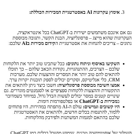
אימוץ עקרונות AI באסטרטגיית המכירות הכוללת:
גם אם אינכם משתמשים ישירות ב-ChatGPT בכל אינטראקציה,
העקרונות שהוא מייצג – פרסונליזציה, הבנת הקשר, ותגובה מבוססת
נתונים – צריכים להנחות את אסטרטגיית ה
קידום מכירות בAI
שלכם:
השקיעו באיסוף וניתוח נתונים:
ככל שתבינו טוב יותר את הלקוחות
שלכם – הצרכים, ההתנהגויות, נקודות הכאב שלהם – כך תוכלו
להתאים להם טוב יותר את המסרים וההצעות שלכם. מערכות
CRM, כלי אנליטיקס, וסקרים יכולים לספק תובנות יקרות ערך.
אמצו חשיבה מבוססת פרסונליזציה:
חשבו כיצד ניתן להתאים את
התקשורת וההצעות ללקוחות ספציפיים או לסגמנטים מוגדרים. גם
שינויים קטנים במסר יכולים לעשות הבדל גדול, במיוחד כשמדובר
ב
מכירות ב-ChatGPT
או בפלטפורמות דומות.
היו קשובים וגמישים:
עולם ה-AI מתפתח במהירות. היו פתוחים
ללמוד, להתנסות בכלים חדשים, ולהתאים את האסטרטגיות
שלכם בהתאם למגמות המשתנות ולפידבק מהלקוחות.
השילוב של אופטימיזציה טכנית, שימוש מושכל בכלים כמו ChatGPT,