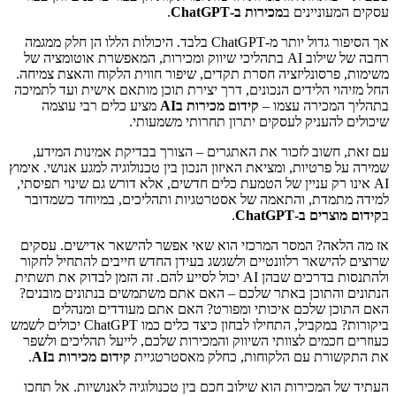
עסקים המעוניינים ב
מכירות ב-ChatGPT
.
אך הסיפור גדול יותר מ-ChatGPT בלבד. היכולות הללו הן חלק ממגמה
רחבה של שילוב AI בתהליכי שיווק ומכירות, המאפשרת אוטומציה של
משימות, פרסונליזציה חסרת תקדים, שיפור חווית הלקוח והאצת צמיחה.
החל מזיהוי הלידים הנכונים, דרך יצירת תוכן מותאם אישית ועד לתמיכה
בתהליך המכירה עצמו –
קידום מכירות בAI
מציע כלים רבי עוצמה
שיכולים להעניק לעסקים יתרון תחרותי משמעותי.
עם זאת, חשוב לזכור את האתגרים – הצורך בבדיקת אמינות המידע,
שמירה על פרטיות, ומציאת האיזון הנכון בין טכנולוגיה למגע אנושי. אימוץ
AI אינו רק עניין של הטמעת כלים חדשים, אלא דורש גם שינוי תפיסתי,
למידה מתמדת, והתאמה של אסטרטגיות ותהליכים, במיוחד כשמדובר
ב
קידום מוצרים ב-ChatGPT
.
אז מה הלאה? המסר המרכזי הוא שאי אפשר להישאר אדישים. עסקים
שרוצים להישאר רלוונטיים ולשגשג בעידן החדש חייבים להתחיל לחקור
ולהתנסות בדרכים שבהן AI יכול לסייע להם. זה הזמן לבדוק את תשתית
הנתונים והתוכן באתר שלכם – האם אתם משתמשים בנתונים מובנים?
האם התוכן שלכם איכותי ומפורט? האם אתם מעודדים ומנהלים
ביקורות? במקביל, התחילו לבחון כיצד כלים כמו ChatGPT יכולים לשמש
כעוזרים חכמים לצוותי השיווק והמכירות שלכם, לייעל תהליכים ולשפר
את התקשורת עם הלקוחות, כחלק מאסטרטגיית
קידום מכירות בAI
.
העתיד של המכירות הוא שילוב חכם בין טכנולוגיה לאנושיות. אל תחכו