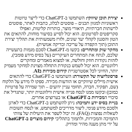
יצירת תוכן שיווקי:
השתמשו ב-ChatGPT כדי לייצר טיוטות
ראשוניות למגוון תכנים – פוסטים לבלוג, כתבות לאתר, פוסטים
לרשתות חברתיות, תיאורי מוצר, כותרות קליטות, ואפילו
סקריפטים לסרטונים. הוא יכול לסייע בסיעור מוחות, להתאים את
הטון והסגנון לקהלי יעד שונים, ולזרז משמעותית את תהליך יצירת
התוכן (תוך הקפדה על עריכה ובדיקה אנושית).
מחקר שוק ומתחרים:
בקשו מ-ChatGPT לסכם מגמות בתעשייה
שלכם, לנתח את המתחרים העיקריים (על בסיס מידע פומבי),
לזהות נקודות חוזק וחולשה, או למצוא מאמרים ומחקרים
רלוונטיים. הוא יכול לשמש כנקודת התחלה מצוינת למחקר מעמיק
יותר, החיוני לכל אסטרטגיית
קידום מכירות בAI
.
פרסונליזציה של תקשורת:
השתמשו ב-ChatGPT כדי להתאים
אישית מיילים שיווקיים או הודעות מכירה. ספקו לו מידע על הלקוח
(שם, תפקיד, חברה, תחומי עניין ידועים – תוך שמירה על פרטיות
כמובן) ובקשו ממנו לנסח פנייה אישית ורלוונטית יותר, שתגדיל את
סיכויי ה
מכירות ב-ChatGPT
או בערוצים אחרים.
בניית בסיס ידע ותמיכה:
ניתן להשתמש ב-ChatGPT כדי לארגן
ולסכם מידע פנימי, ליצור מדריכים למשתמש, או לנסח תשובות
לשאלות נפוצות (FAQ). זה יכול לשפר את היעילות של צוותי
התמיכה והמכירות, ולתמוך בתהליכי
קידום מוצרים ב-ChatGPT
על ידי מתן מענה מהיר ומדויק.