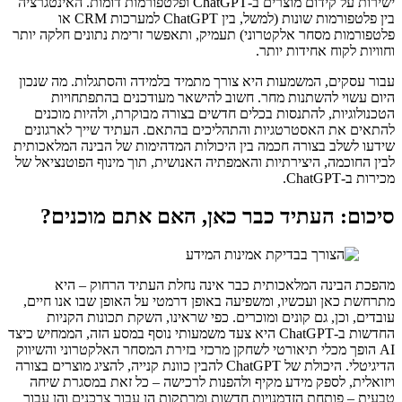
ישירות על קידום מוצרים ב-ChatGPT ופלטפורמות דומות. האינטגרציה
בין פלטפורמות שונות (למשל, בין ChatGPT למערכות CRM או
פלטפורמות מסחר אלקטרוני) תעמיק, ותאפשר זרימת נתונים חלקה יותר
וחוויות לקוח אחידות יותר.
עבור עסקים, המשמעות היא צורך מתמיד בלמידה והסתגלות. מה שנכון
היום עשוי להשתנות מחר. חשוב להישאר מעודכנים בהתפתחויות
הטכנולוגיות, להתנסות בכלים חדשים בצורה מבוקרת, ולהיות מוכנים
להתאים את האסטרטגיות והתהליכים בהתאם. העתיד שייך לארגונים
שידעו לשלב בצורה חכמה בין היכולות המדהימות של הבינה המלאכותית
לבין החוכמה, היצירתיות והאמפתיה האנושית, תוך מינוף הפוטנציאל של
מכירות ב-ChatGPT.
סיכום: העתיד כבר כאן, האם אתם מוכנים?
מהפכת הבינה המלאכותית כבר אינה נחלת העתיד הרחוק – היא
מתרחשת כאן ועכשיו, ומשפיעה באופן דרמטי על האופן שבו אנו חיים,
עובדים, וכן, גם קונים ומוכרים. כפי שראינו, השקת תכונות הקניות
החדשות ב-ChatGPT היא צעד משמעותי נוסף במסע הזה, הממחיש כיצד
AI הופך מכלי תיאורטי לשחקן מרכזי בזירת המסחר האלקטרוני והשיווק
הדיגיטלי. היכולת של ChatGPT להבין כוונת קנייה, להציג מוצרים בצורה
ויזואלית, לספק מידע מקיף ולהפנות לרכישה – כל זאת במסגרת שיחה
טבעית – פותחת הזדמנויות חדשות ומרתקות הן עבור צרכנים והן עבור