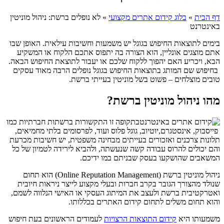
דף הבית
»
בלוג קידום אתרים מקצועי
»
לא נופלים ברשת: ניהול מוניטין
באינטרנט
בימים לתוצאות החיפוש בגוגל יש משמעות וחשיבות עילאית. האופן שבו
אתם מוצגים אונליין, הוא הצורה בה יתפוס אתכם הלקוח או המשקיע
הבא, ויכריע האם יהפוך ללקוח שלכם או יעבור לתוצאת החיפוש הבאה.
בחיפוש שם המותג בתוצאות החיפוש בגוגל נופלים הרבה מאוד עסקים
טובים מוצלחים – פשוט בשל מוניטין בעייתי ברשת.
מהו ניהול מוניטין ברשת?
בתקופה זו התקשורות ברשתות חברתיות כמו
פייסבוק, אינסטגרם,יוטיוב, גוגל פלוס ועוד, לפרסומים בלתי מחמיאים,
תלונות צרכנים ואזכורים בעייתים מבחינה משפטית, יש חשיבות מכרעת
והם יכולים להרוס עבודה קשה שנעשתה, ולהביא לירידה לטמיון של כל
המשאבים שהושקעו בעסק שבניתם במו ידיכם.
ניהול מוניטין ברשת (
Online Reputation Management
) הוא תחום
שנולד מהצורך הגובר בקרב חברות ובעלי מקצוע לייצר ניראות חיובית
ואטרקטיבית ברשת ולעצב את המיתוג העסקי או האישי הנלווה לשמם,
והוא תחום משלים לתחום קידום האתרים בכללותו.
משמעותו היא
קידום התוצאות הרצויות
לעמודים הראשונים בעת חיפוש