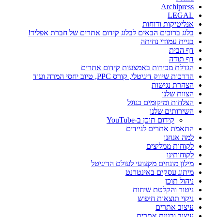
Archipress
LEGAL
אנליטיקות ודוחות
בלוג ברוכים הבאים לבלוג קידום אתרים של חברת אפליד!
בניית עמודי נחיתה
דף הבית
דף תודה
הגדלת מכירות באמצעות קידום אתרים
הדרכות שיווק דיגיטלי, קורס PPC, טיוב יחסי המרה ועוד
הצהרת נגישות
הצוות שלנו
הצלחות ומיקומים בגוגל
השירותים שלנו
קידום תוכן ב-YouTube
התאמת אתרים לניידים
למה אנחנו
לקוחות ממליצים
לקוחותינו
מילון מונחים מקצועי לעולם הדיגיטל
מיתוג עסקים באינטרנט
ניהול תוכן
ניטור והקלטת שיחות
ניקוי תוצאות חיפוש
עיצוב אתרים
עיצוב ובניית אתרים