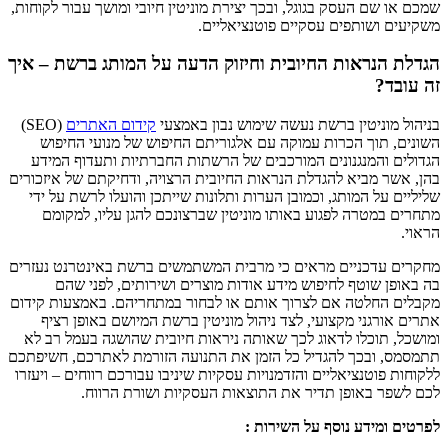
שמכם או שם העסק בגוגל, ובכך יצירת מוניטין חיובי ומושך עבור לקוחות,
משקיעים ושותפים עסקיים פוטנציאליים.
הגדלת הנראות החיובית וחיזוק הדעה על המותג ברשת – איך
זה עובד?
בניהול מוניטין ברשת נעשה שימוש נבון באמצעי
קידום האתרים
(
SEO
)
השונים, תוך הכרות עמוקה עם אלגוריתם החיפוש של מנועי החיפוש
הגדולים והמנגנונים המורכבים של הרשתות החברתיות ותעדוף המידע
בהן, אשר מביא להגדלת הנראות החיובית הרצויה, ודחיקתם של איזכורים
שליליים על המותג, וכמובן הערות ותלונות שייתכן והועלו לרשת על ידי
מתחרים במטרה לפגוע באותו מוניטין שברצונכם להגן עליו, למקומם
הראוי.
מחקרים עדכניים מראים כי מרבית המשתמשים ברשת באינטרנט נעזרים
בה באופן שוטף לחיפוש מידע אודות מוצרים ושירותים, לפני שהם
מקבלים החלטה אם לצרוך אותם או לבחור במתחריהם. באמצעות קידום
אתרים אורגני מקצועי, לצד ניהול מוניטין ברשת המיושם באופן רציף
ומושכל, תוכלו לדאוג לכך שאותה ניראות חיובית שהושגה בעמל רב לא
תתמסמס, ובכך להגדיל כל הזמן את התנועה הזורמת לאתרכם, חשיפתכם
ללקוחות פוטנציאליים והזדמנויות עסקיות שיניבו עבורכם רווחים – ויעזרו
לכם לשפר באופן תדיר את התוצאות העסקיות ושורת הרווח.
לפרטים ומידע נוסף על השירות :