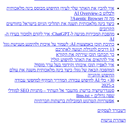
איך להכין את האתר שלך לעידן החיפוש מבוסס בינה מלאכותית
ולבלוט ב-AI Overview
מה זה Agentic Browser?
כיצד בינה מלאכותית תשנה את תהליכי הגיוס בישראל בחודשים
הקרובים
מהפכת המכירות מגיעה ל-ChatGPT: איך לקדם ולמכור בעידן ה-
AI
כתיבת תוכן באמצעות AI: לשמור על איכות ולהימנע מענישת גוגל
13 דרכים להגדלת תנועה לאתרכם
כך תכתבו תוכן שירתק את הקורא
איך להתאים את האתר לחיפוש קולי?
איך לאפיין תוכן איכותי וקידומי בעל ערך מוסף?
המהפכה הבאה של גוגל: כיצד בינה מלאכותית משנה את עולם
החיפוש והקנייה
30+ כלי AI לחיפוש עבודה: המדריך המקיף למחפשי עבודה
ב-2025
סטנדרטיזציה ברשת: מהעבר אל העתיד – מתגיות SEO למודלי
שפה גדולים + llms.txt
אפשרויות הטרגוט המובילות ברשתות חברתיות
דשבורד לעסקים
הצהרת נגישות