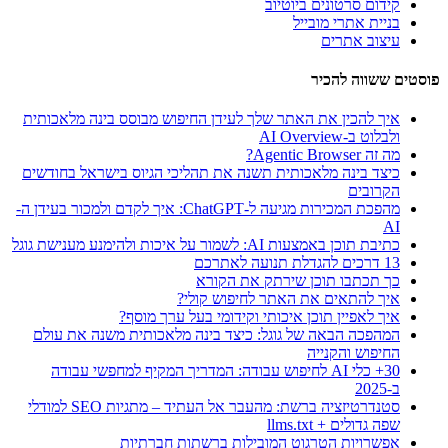
קידום סרטונים ביוטיוב
בניית אתרי מובייל
עיצוב אתרים
פוסטים ששווה להכיר
איך להכין את האתר שלך לעידן החיפוש מבוסס בינה מלאכותית
ולבלוט ב-AI Overview
מה זה Agentic Browser?
כיצד בינה מלאכותית תשנה את תהליכי הגיוס בישראל בחודשים
הקרובים
מהפכת המכירות מגיעה ל-ChatGPT: איך לקדם ולמכור בעידן ה-
AI
כתיבת תוכן באמצעות AI: לשמור על איכות ולהימנע מענישת גוגל
13 דרכים להגדלת תנועה לאתרכם
כך תכתבו תוכן שירתק את הקורא
איך להתאים את האתר לחיפוש קולי?
איך לאפיין תוכן איכותי וקידומי בעל ערך מוסף?
המהפכה הבאה של גוגל: כיצד בינה מלאכותית משנה את עולם
החיפוש והקנייה
30+ כלי AI לחיפוש עבודה: המדריך המקיף למחפשי עבודה
ב-2025
סטנדרטיזציה ברשת: מהעבר אל העתיד – מתגיות SEO למודלי
שפה גדולים + llms.txt
אפשרויות הטרגוט המובילות ברשתות חברתיות