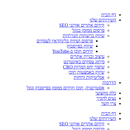
דלג
לתוכן
דף הבית
השירותים שלנו
קידום אתרים אורגני SEO
פרסום ממומן בגוגל
שיווק ברשתות חברתיות
פרסום ושיווק בלינקדאין לעסקים
שיווק בפייסבוק
קידום תוכן ב-YouTube
עיצוב ובניית אתרים
מיתוג עסקים באינטרנט
שיפור יחס המרות CRO
שיווק באמצעות תוכן
אנליטיקות ודוחות
הדרכות
אסטרטגיה, תוכן וקידום ממומן בפייסבוק וגוגל
בלוג מקצועי
נעים להכיר
צרו קשר
דף הבית
השירותים שלנו
קידום אתרים אורגני SEO
פרסום ממומן בגוגל