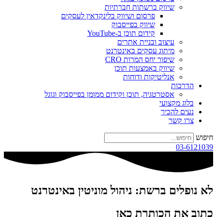
שיווק ברשתות חברתיות
פרסום ושיווק בלינקדאין לעסקים
שיווק בפייסבוק
קידום תוכן ב-YouTube
עיצוב ובניית אתרים
מיתוג עסקים באינטרנט
שיפור יחס המרות CRO
שיווק באמצעות תוכן
אנליטיקות ודוחות
הדרכות
אסטרטגיה, תוכן וקידום ממומן בפייסבוק וגוגל
בלוג מקצועי
נעים להכיר
צרו קשר
חיפוש
03-6121039
לא נופלים ברשת: ניהול מוניטין באינטרנט
כתוב את הכותרת כאן