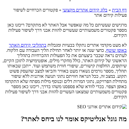
דף הבית
»
בלוג קידום אתרים מקצועי
»
פקטורים הכרחיים לשיפור
פעילות קידום אתר
מרגישים שעשיתם כל מה שאפשר אבל האתר לא מתקדם? ריכזנו כאן
מספר פקטורים משמעותיים שעשויים להוות אבני דרך לשיפור פעילות
הקידום.
לא מעט מקדמי אתרים נתקלו בבעיות ומגבלות
בתהליכי קידום האתר
באופן שוטף
, כחצי שנה או יותר לאחר תחילת הליך העבודה עם הלקוח.
לעתים נראה שכבר ביצעתם את כל הפעולות ההכרחיות בתהליך
הראשוני של קידום האתר, כולל מחקרי מילים, אופטימיזציה לתוכן הקיים,
שיתופים, החלפות קישורים, שיפורי חווית משתמש ועוד. ייתכן שבאותו
תהליך, מספר גורמים נשארו מעט באוויר והביאו למצב שהעסק פשוט
תקוע. במצב זה, ככל הנראה חוויתם נתוני תנועה אורגנית ללא שיפור
מתחילת הפרויקט, נתוני המרות דלים ובנוסף מילות מפתח שלא התקדמו
באופן הצפוי. בכדי לוודא שלא פספסנו משהו בדרך, ריכזנו כאן מספר
פקטורים משמעותיים שמצאנו העשויים להוות אבני דרך לשיפור פעילות
הקידום.
מה גוגל אנליטיקס אומר לנו ביחס לאתר?