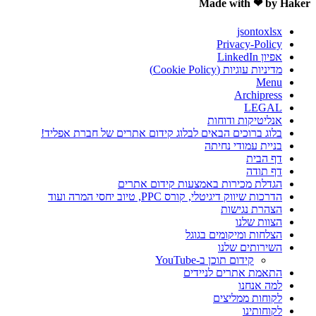
Made with ❤ by Haker
jsontoxlsx
Privacy-Policy
אפיון LinkedIn
מדיניות עוגיות (Cookie Policy)
Menu
Archipress
LEGAL
אנליטיקות ודוחות
בלוג ברוכים הבאים לבלוג קידום אתרים של חברת אפליד!
בניית עמודי נחיתה
דף הבית
דף תודה
הגדלת מכירות באמצעות קידום אתרים
הדרכות שיווק דיגיטלי, קורס PPC, טיוב יחסי המרה ועוד
הצהרת נגישות
הצוות שלנו
הצלחות ומיקומים בגוגל
השירותים שלנו
קידום תוכן ב-YouTube
התאמת אתרים לניידים
למה אנחנו
לקוחות ממליצים
לקוחותינו