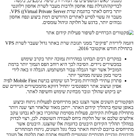
מנגנוני קאש המשפיעים על המהירות, טיפול בקבצים, בקשה
לבדיקה/הגדלת נפח אחסון ולרבות מעבר לשרת אחסון רלוונטי
יותר ביחס לאתר כדוגמת שרת VPS ((Virtual Private Server.
מעבר זה עשוי לסייע לאתרים הדורשים רמת ביצוע ונפח אחסון
גבוהים יותר, בדגש על חלוקה וניהול עומסים.
דוגמה לירידת "פיקים" בזמני תגובת שרת באתר גדול שעבר לשרת VPS
בתחילת חודש אוקטובר 2016.
במקרים רבים תבחינו במהירות נמוכה יותר בקרב שימוש
במכשירים ניידים. הסיבה לכך היא רוחב הפס הנמוך יותר ברמת
המובייל אשר יוצר הגבלה עבור המשתמש. הגבלה זו באה לידי
ביטוי בזמן טעינה ממושך יותר.
פתרון עתידי למהירות מובייל הנו שימוש בגישת Mobile First לפיה
אפיון ועיצוב אתר רספונסיבי יתחיל דווקא מהמכשירים הניידים שם
יש ביקוש שהולך וגובר מבחינת שימוש וחשיפה לאתר.
הפקטורים השונים אשר הצגנו כאן מתייחסים לפעולות ניתוח וביצוע
באופן שוטף בתהליך קידום האתר. ייתכן מאוד שלאחר חצי שנה ויותר
מתחילת פעילות הקידום, פעולות מסוימת שהוזכרו כאן לא נבחנו עקב
אילוצים שלכם או של הלקוח ביחס לעבודה השוטפת. לכן, רצוי לבדוק
במהלך תהליך הקידום היבטים כדוגמת אלו שהצגנו. היבטים אשר
מתייחסים ברובם לניתוח האתר בכלי גוגל השונים, ניתוח המתחרים
והיבטים טכניים מהותיים שעשויים לחשוף אתכם ואת הלקוח אל מעבר