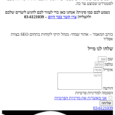
לסטנדרט שבוצע עד כה.
נשמע לכם כמו סינית? אנחנו כאן כדי לעזור לכם להגיע ליעדים שלכם
ולהצליח!
צרו קשר כבר היום
– 03-6121039
כותב המאמר – אהוד שמחי- מנהל תיקי לקוחות בתחום SEO בצוות
אפליד
שלחו לנו מייל
שם
טלפון
אימייל
הודעה
הסכמה למדיניות פרטיות
אני מאשר/ת את מדיניות הפרטיות
שליחה
03-6121039