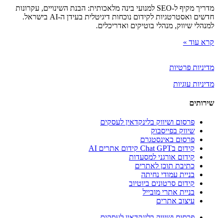
מדריך מקיף ל-SEO למנועי בינה מלאכותית: הבנת השינויים, עקרונות
חדשים ואסטרטגיות לקידום נוכחות דיגיטלית בעידן ה-AI בישראל.
למנהלי שיווק, מנהלי בוטיקים ואדריכלים.
קרא עוד »
מדיניות פרטיות
מדיניות עוגיות
שירותים
פרסום ושיווק בלינקדאין לעסקים
שיווק בפייסבוק
פרסום באינסטגרם
קידום בChat GPT קידום אתרים AI
קידום אורגני למסעדות
כתיבת תוכן לאתרים
בניית עמודי נחיתה
קידום סרטונים ביוטיוב
בניית אתרי מובייל
עיצוב אתרים
פרסום ושיווק בלינקדאין לעסקים