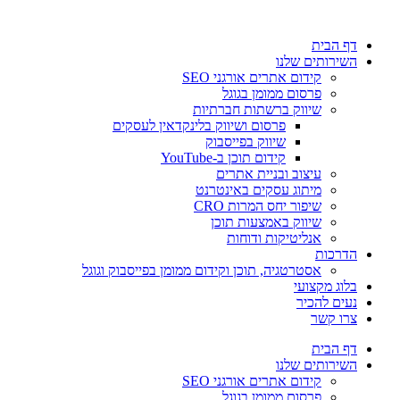
דלג
לתוכן
דף הבית
השירותים שלנו
קידום אתרים אורגני SEO
פרסום ממומן בגוגל
שיווק ברשתות חברתיות
פרסום ושיווק בלינקדאין לעסקים
שיווק בפייסבוק
קידום תוכן ב-YouTube
עיצוב ובניית אתרים
מיתוג עסקים באינטרנט
שיפור יחס המרות CRO
שיווק באמצעות תוכן
אנליטיקות ודוחות
הדרכות
אסטרטגיה, תוכן וקידום ממומן בפייסבוק וגוגל
בלוג מקצועי
נעים להכיר
צרו קשר
דף הבית
השירותים שלנו
קידום אתרים אורגני SEO
פרסום ממומן בגוגל