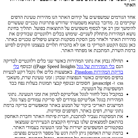
האתר
אחד הגורמים שמשפיעים על קידום האתר הנו מהירות טעינת הדפים
שקיימים בו. מדובר בנושא משמעותי שדורש פתרונות טכניים שעשויים
להימשך זמן רב אך לבסוף משפיעים על התוצאות בפועל. תהליך בחינת
נושא המהירות מתחלק לשניים- שימוש בכלים רלוונטיים שבודקים את
מהירות האתר ולאחר מכן הסקת מסקנות וביצוע טיפולים טכניים באתר.
כאן נכנס הקטע הטריקי בו אנו לא בהכרח תלויים בעצמנו וזקוקים לסיוע
ברמת השרת, המתכנת או מפתחי האתר.
תחילה נבחן את נתוני המהירות כאשר שני כלים רלוונטיים לבדיקה
הנם
כלי המהירות של גוגל
Page Speed Insights)) ובנוסף
כלי
בדיקת המהירות Pingdom
. באמצעות כלים אלו נקבל רקע לבעיות
בדפים מסוימים כאשר הנפוצות שבהן : זמני טעינת שרת, משאבי
css ו- javascript חסומים ובנוסף קבצי תמונות בעלות נפח כבד
המשפיעות על הטעינה.
במקביל נוכל לחזור לגוגל אנליטיקס לבחון את זמני הטעינה. נתוני
המהירות בגוגל אנליטיקס נמדדים לפי סריקת עמודים מצד גוגל,
המייצגים תאריכי ביקור של המנוע באתר ומאפשרים בדיקה ברמת
נתוני שרת, דפים באתר, דפדפנים ומדינות.
את המסקנות נעביר למתכנת, חברת פיתוח האתר וחברת האחסון
בהתאם לממצאים שלנו בצירוף הקבצים הבעייתיים שנמצאו
כפקטורים המשפיעים ישירות על זמני הטעינה בעמודי האתר.
ברמת שרת האחסון ניתן לתת דגש על מספר היבטים נפוצים: