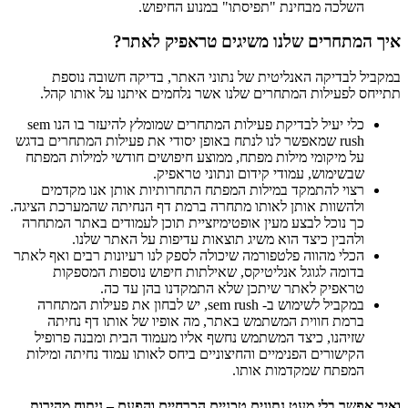
השלכה מבחינת "תפיסתו" במנוע החיפוש.
איך המתחרים שלנו משיגים טראפיק לאתר?
במקביל לבדיקה האנליטית של נתוני האתר, בדיקה חשובה נוספת
תתייחס לפעילות המתחרים שלנו אשר נלחמים איתנו על אותו קהל.
כלי יעיל לבדיקת פעילות המתחרים שמומלץ להיעזר בו הנו sem
rush שמאפשר לנו לנתח באופן יסודי את פעילות המתחרים בדגש
על מיקומי מילות מפתח, ממוצע חיפושים חודשי למילות המפתח
שבשימוש, עמודי קידום ונתוני טראפיק.
רצוי להתמקד במילות המפתח התחרותיות אותן אנו מקדמים
ולהשוות אותן לאותו מתחרה ברמת דף הנחיתה שהמערכת הציגה.
כך נוכל לבצע מעין אופטימיזציית תוכן לעמודים באתר המתחרה
ולהבין כיצד הוא משיג תוצאות עדיפות על האתר שלנו.
הכלי מהווה פלטפורמה שיכולה לספק לנו רעיונות רבים ואף לאתר
בדומה לגוגל אנליטיקס, שאילתות חיפוש נוספות המספקות
טראפיק לאתר שיתכן שלא התמקדנו בהן עד כה.
במקביל לשימוש ב- sem rush, יש לבחון את פעילות המתחרה
ברמת חווית המשתמש באתר, מה אופיו של אותו דף נחיתה
שזיהנו, כיצד המשתמש נחשף אליו מעמוד הבית ומבנה פרופיל
הקישורים הפנימיים והחיצוניים ביחס לאותו עמוד נחיתה ומילות
המפתח שמקדמות אותו.
ואיך אפשר בלי מעט נתונים טכניים הכרחיים והפעם – ניתוח מהירות