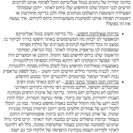
בחינה יסודית של נתונים בגוגל אנליטיקס תוכל לפתוח אותנו לכיוונים
חדשים לגבי הקהל שלנו והחיפוש שלו ביחס לאתר. ייתכן שבמהלך
הפעילות השוטפת התעלמנו מנתונים אלה ולכן בדיקה מחודשת או
ראשונית תפתח אותנו למסקנות משמעותיות ביחס לקידום. איך נעשה
את זה בפועל?
בדיקת שאילתות חיפוש
– כלי בדיקה חשוב בגוגל אנליטיקס
המאפשר לנו לבחון מה המשתמשים באתר חיפשו בדרך לביקור בו.
במצב זה נוכל להיחשף לנתונים מעניינים של מילות מפתח
שמספקות לנו טראפיק איכותי לאתר. ככל הנראה, המחקר
הראשוני שלנו ביחס לחיפוש מצד הקהל, התוכן או המוצרים היה
לקוי ובפועל התמקדנו לאו דווקא במילות המפתח הרלוונטיות.
באמצעות שאילתות החיפוש נוכל לשלב מילות מפתח רלוונטיות
יותר, לבנות מחקרי מילים חדשים והכי חשוב – נוכל לספק טראפיק
גבוה לאתר ושיפור במיקומים רלוונטיים יותר במנוע החיפוש.
בדיקת תוכן האתר ונתוני דפים
– יש לכם באתר מגוון דפים
שמקבלים חשיפה, חלקם מהווים דפי נחיתה בקידום האורגני
וחלקם לא מקבלים יחס מיוחד. בדיקה של איכות הדפים מבחינת
הצגות ייחודיות, משך זמן ביקור, אחוזי נטישה והמרות, יוכלו לתת
לכם רקע על מה הקהל שלכם באמת מחפש באתר. כמו כן, תוכלו
לקבל רקע על עמודים חלשים בהם ייתכן וקיימות בעיות טכניות
שונות. על אותן בעיות יש לתת דגש ברמת אופטימיזציית התוכן
בעמוד וברמת טיפולים טכניים במבנה וקוד האתר. קיים סיכוי גדול
שתגיעו למסקנה שהתוכן בעמוד שחשיפתו נמוכה, כלל לא רלוונטי
לאתר ולמיתוג העסק מבחינת התפיסה של הלקוח וכך גם ישנה