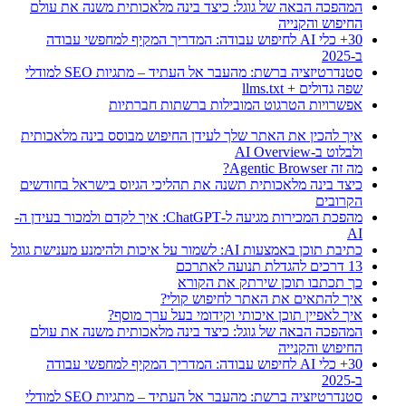
המהפכה הבאה של גוגל: כיצד בינה מלאכותית משנה את עולם
החיפוש והקנייה
30+ כלי AI לחיפוש עבודה: המדריך המקיף למחפשי עבודה
ב-2025
סטנדרטיזציה ברשת: מהעבר אל העתיד – מתגיות SEO למודלי
שפה גדולים + llms.txt
אפשרויות הטרגוט המובילות ברשתות חברתיות
איך להכין את האתר שלך לעידן החיפוש מבוסס בינה מלאכותית
ולבלוט ב-AI Overview
מה זה Agentic Browser?
כיצד בינה מלאכותית תשנה את תהליכי הגיוס בישראל בחודשים
הקרובים
מהפכת המכירות מגיעה ל-ChatGPT: איך לקדם ולמכור בעידן ה-
AI
כתיבת תוכן באמצעות AI: לשמור על איכות ולהימנע מענישת גוגל
13 דרכים להגדלת תנועה לאתרכם
כך תכתבו תוכן שירתק את הקורא
איך להתאים את האתר לחיפוש קולי?
איך לאפיין תוכן איכותי וקידומי בעל ערך מוסף?
המהפכה הבאה של גוגל: כיצד בינה מלאכותית משנה את עולם
החיפוש והקנייה
30+ כלי AI לחיפוש עבודה: המדריך המקיף למחפשי עבודה
ב-2025
סטנדרטיזציה ברשת: מהעבר אל העתיד – מתגיות SEO למודלי