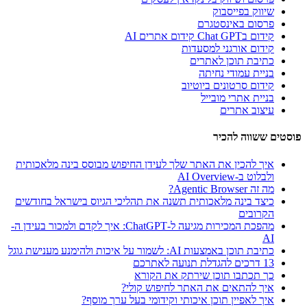
שיווק בפייסבוק
פרסום באינסטגרם
קידום בChat GPT קידום אתרים AI
קידום אורגני למסעדות
כתיבת תוכן לאתרים
בניית עמודי נחיתה
קידום סרטונים ביוטיוב
בניית אתרי מובייל
עיצוב אתרים
פוסטים ששווה להכיר
איך להכין את האתר שלך לעידן החיפוש מבוסס בינה מלאכותית
ולבלוט ב-AI Overview
מה זה Agentic Browser?
כיצד בינה מלאכותית תשנה את תהליכי הגיוס בישראל בחודשים
הקרובים
מהפכת המכירות מגיעה ל-ChatGPT: איך לקדם ולמכור בעידן ה-
AI
כתיבת תוכן באמצעות AI: לשמור על איכות ולהימנע מענישת גוגל
13 דרכים להגדלת תנועה לאתרכם
כך תכתבו תוכן שירתק את הקורא
איך להתאים את האתר לחיפוש קולי?
איך לאפיין תוכן איכותי וקידומי בעל ערך מוסף?