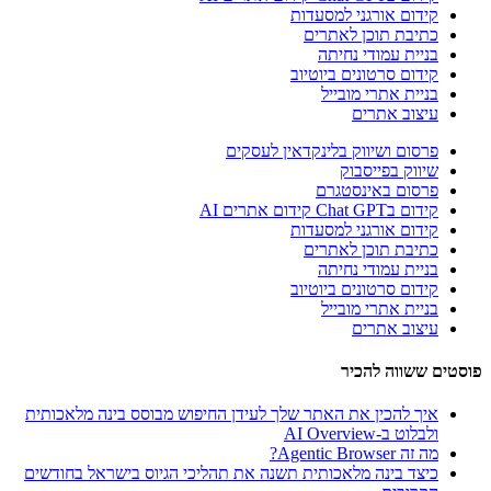
קידום אורגני למסעדות
כתיבת תוכן לאתרים
בניית עמודי נחיתה
קידום סרטונים ביוטיוב
בניית אתרי מובייל
עיצוב אתרים
פרסום ושיווק בלינקדאין לעסקים
שיווק בפייסבוק
פרסום באינסטגרם
קידום בChat GPT קידום אתרים AI
קידום אורגני למסעדות
כתיבת תוכן לאתרים
בניית עמודי נחיתה
קידום סרטונים ביוטיוב
בניית אתרי מובייל
עיצוב אתרים
פוסטים ששווה להכיר
איך להכין את האתר שלך לעידן החיפוש מבוסס בינה מלאכותית
ולבלוט ב-AI Overview
מה זה Agentic Browser?
כיצד בינה מלאכותית תשנה את תהליכי הגיוס בישראל בחודשים