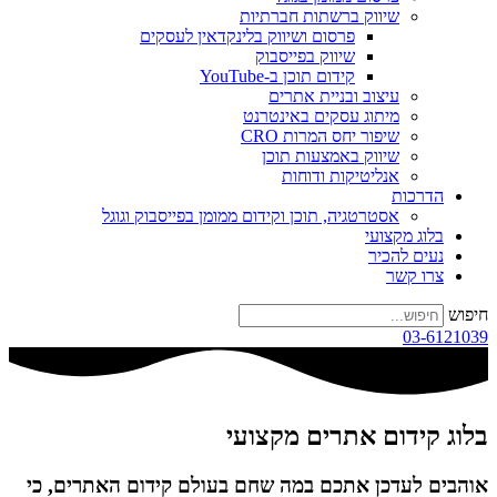
שיווק ברשתות חברתיות
פרסום ושיווק בלינקדאין לעסקים
שיווק בפייסבוק
קידום תוכן ב-YouTube
עיצוב ובניית אתרים
מיתוג עסקים באינטרנט
שיפור יחס המרות CRO
שיווק באמצעות תוכן
אנליטיקות ודוחות
הדרכות
אסטרטגיה, תוכן וקידום ממומן בפייסבוק וגוגל
בלוג מקצועי
נעים להכיר
צרו קשר
חיפוש
03-6121039
בלוג קידום אתרים מקצועי
אוהבים לעדכן אתכם במה שחם בעולם קידום האתרים, כי