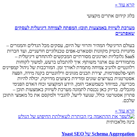
קרא עוד »
בלוג קידום אתרים מקצועי
מערכת לשיווק באמצעות תוכן: המפתח לצמיחה דיגיטלית לעסקים
שאפתניים
בעולם הדיגיטלי המהיר והרווי של היום, עסקים מכל הגדלים והמגזרים –
מחנויות בוטיק מקוונות וסטארט-אפים טכנולוגיים חדשניים, ועד חברות
SaaS גלובליות וארגונים מסורתיים המבקשים להתחדש דיגיטלית –
מתמודדים עם אתגר משותף: איך להתבלט ברעש, למשוך לקוחות
רלוונטיים ולהניב צמיחה מתמדת לאורך זמן. המורכבות של ניהול קמפיינים
חוצי-פלטפורמות, יצירת תכנים מגוונים ורלוונטיים בקנה מידה, הפצה
אסטרטגית בערוצים שונים ומדידת ביצועים מדויקת, יכולה להיות
מכריעה, במיוחד כשמשאבי הזמן, הידע המקצועי וכוח האדם הפנימי
מוגבלים. בדיוק כאן נכנסת לתמונה מערכת לשיווק באמצעות תוכן –
פתרון אסטרטגי כולל, שנועד לייעל, להגביר ולמקסם את כל מאמצי התוכן
שלכם.
קרא עוד »
בינה מלאכותית
Schema Aggregation של Yoast SEO