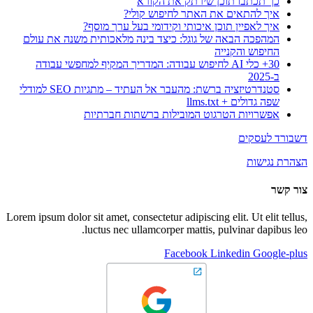
כך תכתבו תוכן שירתק את הקורא
איך להתאים את האתר לחיפוש קולי?
איך לאפיין תוכן איכותי וקידומי בעל ערך מוסף?
המהפכה הבאה של גוגל: כיצד בינה מלאכותית משנה את עולם
החיפוש והקנייה
30+ כלי AI לחיפוש עבודה: המדריך המקיף למחפשי עבודה
ב-2025
סטנדרטיזציה ברשת: מהעבר אל העתיד – מתגיות SEO למודלי
שפה גדולים + llms.txt
אפשרויות הטרגוט המובילות ברשתות חברתיות
דשבורד לעסקים
הצהרת נגישות
צור קשר
Lorem ipsum dolor sit amet, consectetur adipiscing elit. Ut elit tellus,
luctus nec ullamcorper mattis, pulvinar dapibus leo.
Facebook
Linkedin
Google-plus