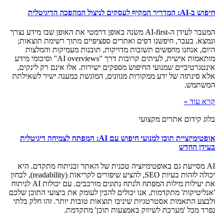
חיפוש ב-AI: המדריך המקיף לעסקים לניצול המהפכה הדיגיטלית
המעבר לעידן ה-AI-first משנה באופן דרמטי את האופן שבו מידע נצרך
ונמצא. בעבר, חיפשנו דפים ואתרים ספציפיים מתוך רשימת תוצאות;
היום, אנחנו מחפשים תשובות מדויקות, תובנות מעמיקות והמלצות
מותאמות אישית, לעיתים קרובות דרך "AI overviews" וסיכומי מידע
אינטגרטיביים שמנועי החיפוש מספקים ישירות. אלו אינם רק לינקים,
אלא סינתזה של ידע ממקורות מגוונים, המוגשת כמענה ישיר לשאילתת
המשתמש.
קרא עוד »
בלוג קידום אתרים מקצועי
אופטימיזציית תוכן למנועי חיפוש עם AI: המפתח לצמיחה דיגיטלית
בעידן החדש
AI מסייעת גם באופטימיזציה טכנית של האתר ובניתוח מתקדם. היא
יכולה לזהות בעיות SEO, להציע שיפורים לקריאות (readability), לבחון
את יעילות מילות המפתח ולנתח נתונים מורכבים. עם יכולות AI לניתוח
'אנליטיקות' מתקדמות, אנו יכולים להבין לעומק את ביצועי התוכן שלכם
ולבצע התאמות אסטרטגיות שיניבו תוצאות טובות יותר. זהו חלק בלתי
נפרד מכל 'מערכת לשיווק באמצעות תוכן' מתקדמת.