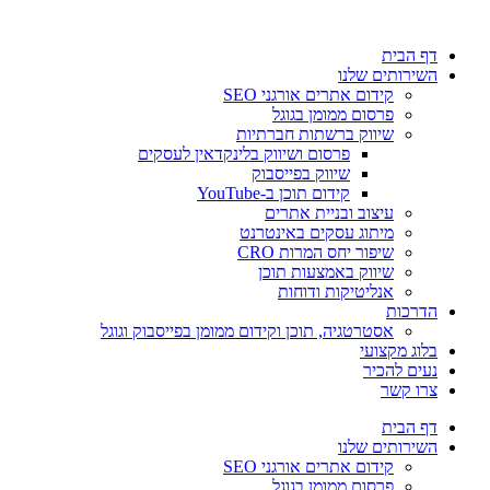
דלג
לתוכן
דף הבית
השירותים שלנו
קידום אתרים אורגני SEO
פרסום ממומן בגוגל
שיווק ברשתות חברתיות
פרסום ושיווק בלינקדאין לעסקים
שיווק בפייסבוק
קידום תוכן ב-YouTube
עיצוב ובניית אתרים
מיתוג עסקים באינטרנט
שיפור יחס המרות CRO
שיווק באמצעות תוכן
אנליטיקות ודוחות
הדרכות
אסטרטגיה, תוכן וקידום ממומן בפייסבוק וגוגל
בלוג מקצועי
נעים להכיר
צרו קשר
דף הבית
השירותים שלנו
קידום אתרים אורגני SEO
פרסום ממומן בגוגל