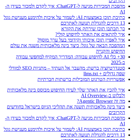
הקרובים
מהפכת המכירות מגיעה ל-ChatGPT: איך לקדם ולמכור בעידן ה-
AI
כתיבת תוכן באמצעות AI: לשמור על איכות ולהימנע מענישת גוגל
13 דרכים להגדלת תנועה לאתרכם
כך תכתבו תוכן שירתק את הקורא
איך להתאים את האתר לחיפוש קולי?
איך לאפיין תוכן איכותי וקידומי בעל ערך מוסף?
המהפכה הבאה של גוגל: כיצד בינה מלאכותית משנה את עולם
החיפוש והקנייה
30+ כלי AI לחיפוש עבודה: המדריך המקיף למחפשי עבודה
ב-2025
סטנדרטיזציה ברשת: מהעבר אל העתיד – מתגיות SEO למודלי
שפה גדולים + llms.txt
אפשרויות הטרגוט המובילות ברשתות חברתיות
איך להכין את האתר שלך לעידן החיפוש מבוסס בינה מלאכותית
ולבלוט ב-AI Overview
מה זה Agentic Browser?
כיצד בינה מלאכותית תשנה את תהליכי הגיוס בישראל בחודשים
הקרובים
מהפכת המכירות מגיעה ל-ChatGPT: איך לקדם ולמכור בעידן ה-
AI
כתיבת תוכן באמצעות AI: לשמור על איכות ולהימנע מענישת גוגל
13 דרכים להגדלת תנועה לאתרכם