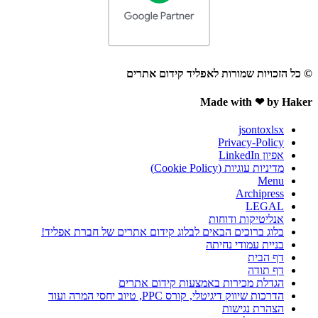
© כל הזכויות שמורות לאפליד קידום אתרים
Made with ❤ by Haker
jsontoxlsx
Privacy-Policy
אפיון LinkedIn
מדיניות עוגיות (Cookie Policy)
Menu
Archipress
LEGAL
אנליטיקות ודוחות
בלוג ברוכים הבאים לבלוג קידום אתרים של חברת אפליד!
בניית עמודי נחיתה
דף הבית
דף תודה
הגדלת מכירות באמצעות קידום אתרים
הדרכות שיווק דיגיטלי, קורס PPC, טיוב יחסי המרה ועוד
הצהרת נגישות