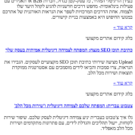
בעידן הדיגיטלי המהיר, כל עסק-קטן כגדול, חברות B2B או תאגידים עם
פעילות בינלאומית- מחפש דרכים חדשניות להגיע לקהל היעד שלו
ולצמוח. אחת הדרכים המרכזיות לשפר את הנראות האורגנית של אתרכם
במנועי החיפוש היא באמצעות בניית קישורים.
קרא עוד »
בלוג קידום אתרים מקצועי
כתיבת תוכן SEO מנצח: המפתח לצמיחה דיגיטלית אמיתית בעסק שלך
Uplead מציעה שירותי כתיבת תוכן SEO מקצועיים לעסקים. הגבירו את
הנראות, צרו סמכות והביאו לידים מוסמכים עם אסטרטגיה ממוקדת
תוצאות ושירות מכל הלב.
קרא עוד »
בלוג קידום אתרים מקצועי
צטבוט עברית: המפתח שלכם לצמיחה דיגיטלית ו'שירות מכל הלב'
גלו איך צ'טבוט בעברית יניע צמיחה דיגיטלית לעסק שלכם. שיפור שירות
לקוחות, ייעול תהליכים והגדלת לידים, עם פתרונות מתקדמים ושירות
מכל הלב מאפליד.