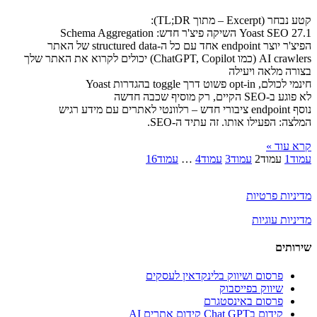
קטע נבחר (Excerpt – מתוך TL;DR):
Yoast SEO 27.1 השיקה פיצ'ר חדש: Schema Aggregation
הפיצ'ר יוצר endpoint אחד עם כל ה-structured data של האתר
AI crawlers (כמו ChatGPT, Copilot) יכולים לקרוא את האתר שלך
בצורה מלאה ויעילה
חינמי לכולם, opt-in פשוט דרך toggle בהגדרות Yoast
לא פוגע ב-SEO הקיים, רק מוסיף שכבה חדשה
נוסף endpoint ציבורי חדש – רלוונטי לאתרים עם מידע רגיש
המלצה: הפעילו אותו. זה עתיד ה-SEO.
קרא עוד »
עמוד
1
עמוד
2
עמוד
3
עמוד
4
…
עמוד
16
מדיניות פרטיות
מדיניות עוגיות
שירותים
פרסום ושיווק בלינקדאין לעסקים
שיווק בפייסבוק
פרסום באינסטגרם
קידום בChat GPT קידום אתרים AI