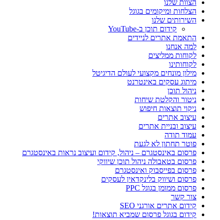
הצוות שלנו
הצלחות ומיקומים בגוגל
השירותים שלנו
קידום תוכן ב-YouTube
התאמת אתרים לניידים
למה אנחנו
לקוחות ממליצים
לקוחותינו
מילון מונחים מקצועי לעולם הדיגיטל
מיתוג עסקים באינטרנט
ניהול תוכן
ניטור והקלטת שיחות
ניקוי תוצאות חיפוש
עיצוב אתרים
עיצוב ובניית אתרים
עמוד תודה
פוטר תחתון לא לגעת
פרסום באינסטגרם – ניהול, קידום ועיצוב נראות באינסטגרם
פרסום בטאבולה ניהול תוכן שיווקי
פרסום בפייסבוק ואינסטגרם
פרסום ושיווק בלינקדאין לעסקים
פרסום ממומן בגוגל PPC
צור קשר
קידום אתרים אורגני SEO
קידום בגוגל פרסום שמביא תוצאות!