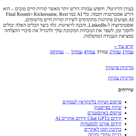
בעידן הדיגיטלי, חיפוש עבודה דורש יותר מאשר קורות חיים טובים – הוא
דורש אסטרטגיה חכמה. כלי AI כמו Kickresume, Rezi ו-Final Round
AI מציעים פתרונות מתקדמים ליצירת קורות חיים מרשימים,
אופטימיזציה ל-LinkedIn, והכנה לראיונות. גלה כיצד הכלים האלה יכולים
לחסוך זמן, לשפר את הנוכחות המקוונת שלך ולהגדיל את סיכויי ההצלחה
במציאת העבודה המושלמת.
קרא עוד »
עמוד
1
עמוד
2
עמוד
3
עמוד
4
עמוד
5
…
עמוד
16
מדיניות פרטיות
מדיניות עוגיות
שירותים
פרסום ושיווק בלינקדאין לעסקים
שיווק בפייסבוק
פרסום באינסטגרם
קידום בChat GPT קידום אתרים AI
קידום אורגני למסעדות
כתיבת תוכן לאתרים
בניית עמודי נחיתה