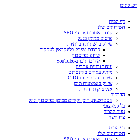
דלג לתוכן
דף הבית
השירותים שלנו
קידום אתרים אורגני SEO
פרסום ממומן בגוגל
שיווק ברשתות חברתיות
פרסום ושיווק בלינקדאין לעסקים
שיווק בפייסבוק
קידום תוכן ב-YouTube
עיצוב ובניית אתרים
מיתוג עסקים באינטרנט
שיפור יחס המרות CRO
שיווק באמצעות תוכן
אנליטיקות ודוחות
הדרכות
אסטרטגיה, תוכן וקידום ממומן בפייסבוק וגוגל
בלוג מקצועי
נעים להכיר
צרו קשר
דף הבית
השירותים שלנו
קידום אתרים אורגני SEO