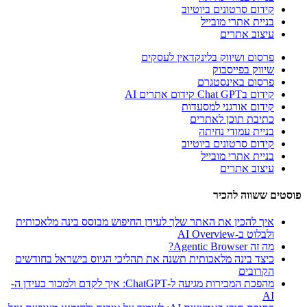
קידום סרטונים ביוטיוב
בניית אתרי מובייל
עיצוב אתרים
פרסום ושיווק בלינקדאין לעסקים
שיווק בפייסבוק
פרסום באינסטגרם
קידום בChat GPT קידום אתרים AI
קידום אורגני למסעדות
כתיבת תוכן לאתרים
בניית עמודי נחיתה
קידום סרטונים ביוטיוב
בניית אתרי מובייל
עיצוב אתרים
פוסטים ששווה להכיר
איך להכין את האתר שלך לעידן החיפוש מבוסס בינה מלאכותית
ולבלוט ב-AI Overview
מה זה Agentic Browser?
כיצד בינה מלאכותית תשנה את תהליכי הגיוס בישראל בחודשים
הקרובים
מהפכת המכירות מגיעה ל-ChatGPT: איך לקדם ולמכור בעידן ה-
AI