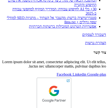
המהפכה הבאה של גוגל: כיצד בינה מלאכותית משנה את עולם
החיפוש והקנייה
30+ כלי AI לחיפוש עבודה: המדריך המקיף למחפשי עבודה
ב-2025
סטנדרטיזציה ברשת: מהעבר אל העתיד – מתגיות SEO למודלי
שפה גדולים + llms.txt
אפשרויות הטרגוט המובילות ברשתות חברתיות
דשבורד לעסקים
הצהרת נגישות
צור קשר
Lorem ipsum dolor sit amet, consectetur adipiscing elit. Ut elit tellus,
luctus nec ullamcorper mattis, pulvinar dapibus leo.
Facebook
Linkedin
Google-plus