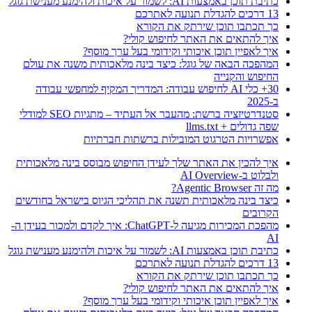
כתיבת תוכן באמצעות AI: לשמור על איכות ולהימנע מענישת גוגל
13 דרכים להגדלת תנועה לאתרכם
כך תכתבו תוכן שירתק את הקורא
איך להתאים את האתר לחיפוש קולי?
איך לאפיין תוכן איכותי וקידומי בעל ערך מוסף?
המהפכה הבאה של גוגל: כיצד בינה מלאכותית משנה את עולם
החיפוש והקנייה
30+ כלי AI לחיפוש עבודה: המדריך המקיף למחפשי עבודה
ב-2025
סטנדרטיזציה ברשת: מהעבר אל העתיד – מתגיות SEO למודלי
שפה גדולים + llms.txt
אפשרויות הטרגוט המובילות ברשתות חברתיות
איך להכין את האתר שלך לעידן החיפוש מבוסס בינה מלאכותית
ולבלוט ב-AI Overview
מה זה Agentic Browser?
כיצד בינה מלאכותית תשנה את תהליכי הגיוס בישראל בחודשים
הקרובים
מהפכת המכירות מגיעה ל-ChatGPT: איך לקדם ולמכור בעידן ה-
AI
כתיבת תוכן באמצעות AI: לשמור על איכות ולהימנע מענישת גוגל
13 דרכים להגדלת תנועה לאתרכם
כך תכתבו תוכן שירתק את הקורא
איך להתאים את האתר לחיפוש קולי?
איך לאפיין תוכן איכותי וקידומי בעל ערך מוסף?