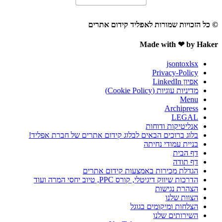
© כל הזכויות שמורות לאפליד קידום אתרים
Made with ❤ by Haker
jsontoxlsx
Privacy-Policy
אפיון LinkedIn
מדיניות עוגיות (Cookie Policy)
Menu
Archipress
LEGAL
אנליטיקות ודוחות
בלוג ברוכים הבאים לבלוג קידום אתרים של חברת אפליד!
בניית עמודי נחיתה
דף הבית
דף תודה
הגדלת מכירות באמצעות קידום אתרים
הדרכות שיווק דיגיטלי, קורס PPC, טיוב יחסי המרה ועוד
הצהרת נגישות
הצוות שלנו
הצלחות ומיקומים בגוגל
השירותים שלנו