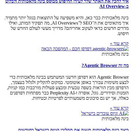
איך להכין את האתר שלך לעידן החיפוש מבוסס בינה מלאכותית ולבלוט
ב-AI Overview
בינה מלאכותית כבר כאן, והיא משפיעה על התוצאות בגוגל יותר מתמיד.
איך מתאימים את ה־SEO ל־AI Overviews, מה תפקיד המותג, ואילו
מדדים חדשים כדאי לעקוב אחריהם? מדריך מעשי לעולם החדש של
חיפוש.
קרא עוד »
בינה מלאכותית
מה זה Agentic Browser?
Agentic Browser הוא דפדפן חדשני המשתמש בבינה מלאכותית כדי
לבצע משימות עבורך באופן אוטומטי. במקום להקליק ולגלול בעצמך,
הדפדפן מבין הוראות בשפה טבעית ומבצע פעולות מורכבות כמו קניות,
הזמנות וסידורים. גוגל, אופרה ו-Perplexity AI כבר מפתחות דפדפנים
כאלה, אך יש גם סיכונים משמעותיים לפרטיות ובטיחות.
קרא עוד »
בינה מלאכותית
כיצד בינה מלאכותית תשנה את תהליכי הגיוס בישראל בחודשים