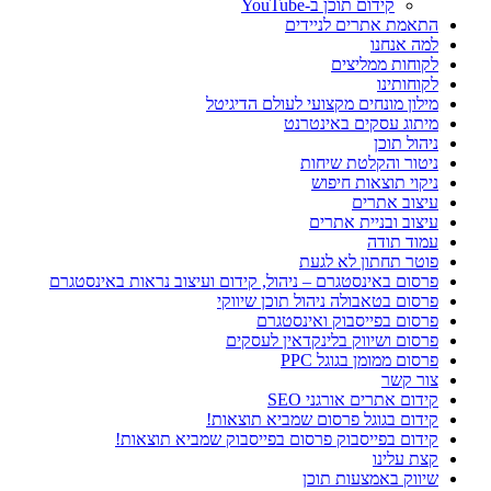
קידום תוכן ב-YouTube
התאמת אתרים לניידים
למה אנחנו
לקוחות ממליצים
לקוחותינו
מילון מונחים מקצועי לעולם הדיגיטל
מיתוג עסקים באינטרנט
ניהול תוכן
ניטור והקלטת שיחות
ניקוי תוצאות חיפוש
עיצוב אתרים
עיצוב ובניית אתרים
עמוד תודה
פוטר תחתון לא לגעת
פרסום באינסטגרם – ניהול, קידום ועיצוב נראות באינסטגרם
פרסום בטאבולה ניהול תוכן שיווקי
פרסום בפייסבוק ואינסטגרם
פרסום ושיווק בלינקדאין לעסקים
פרסום ממומן בגוגל PPC
צור קשר
קידום אתרים אורגני SEO
קידום בגוגל פרסום שמביא תוצאות!
קידום בפייסבוק פרסום בפייסבוק שמביא תוצאות!
קצת עלינו
שיווק באמצעות תוכן