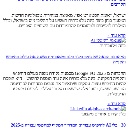
הקרובים
ישראל, "אומת הסטארט-אפ", מאמצת במהירות טכנולוגיות חדשות.
המסמך בוחן כיצד בינה מלאכותית תשפיע על תהליכי גיוס בישראל, וכולל
המלצות למגייסים ולמועמדים להתמודדות עם השינויים הצפויים.
קרא עוד »
בינה מלאכותית
המהפכה הבאה של גוגל: כיצד בינה מלאכותית משנה את עולם החיפוש
והקנייה
ההכרזות מ-Google I/O 2025 מסמנות נקודת מפנה בעולם החיפוש
והקנייה המקוונת. בינה מלאכותית אינה עוד תוספת לחיפוש – היא הופכת
להיות החיפוש עצמו. עסקים שיתאימו את עצמם במהירות לפרדיגמה
החדשה ישגשגו, בעוד אלה שיישארו מאחור עלולים להיעלם מהמפה
הדיגיטלית.
קרא עוד »
בלוג קידום אתרים מקצועי
30+ כלי AI לחיפוש עבודה: המדריך המקיף למחפשי עבודה ב-2025