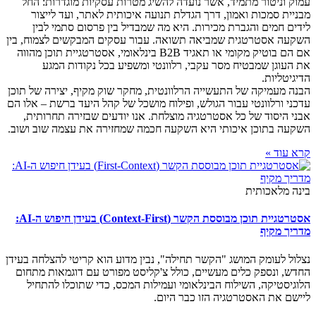
עמוק וניטור מתמיד, אשר נועדה להשיג מטרות עסקיות מוגדרות: החל
מבניית סמכות ואמון, דרך הגדלת תנועה איכותית לאתר, ועד לייצור
לידים חמים והגברת מכירות. היא מה שמבדיל בין פרסום סתמי לבין
השקעה אסטרטגית שמביאה תשואה. עבור עסקים המבקשים לצמוח, בין
אם הם בוטיק מקומי או תאגיד B2B בינלאומי, אסטרטגיית תוכן מהווה
את העוגן שמבטיח מסר עקבי, רלוונטי ומשפיע בכל נקודות המגע
הדיגיטליות.
הבנה מעמיקה של התעשייה הרלוונטית, מחקר שוק מקיף, יצירה של תוכן
עדכני ורלוונטי עבור הגולש, ופילוח מושכל של קהל היעד ברשת – אלו הם
אבני היסוד של כל אסטרטגיה מוצלחת. אנו יודעים שבזירה תחרותית,
השקעה בתוכן איכותי היא השקעה חכמה שמחזירה את עצמה שוב ושוב.
קרא עוד »
בינה מלאכותית
אסטרטגיית תוכן מבוססת הקשר (Context-First) בעידן חיפוש ה-AI:
מדריך מקיף
נצלול לעומק המושג "הקשר תחילה", נבין מדוע הוא קריטי להצלחה בעידן
החדש, ונספק כלים מעשיים, כולל צ'קליסט מפורט עם דוגמאות מתחום
הלוגיסטיקה, השילוח הבינלאומי ועמילות המכס, כדי שתוכלו להתחיל
ליישם את האסטרטגיה הזו כבר היום.