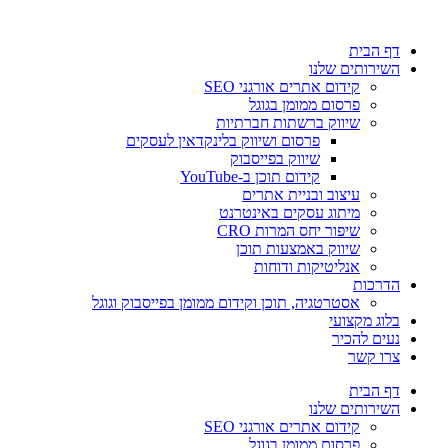
דלג
לתוכן
דף הבית
השירותים שלנו
קידום אתרים אורגני SEO
פרסום ממומן בגוגל
שיווק ברשתות חברתיות
פרסום ושיווק בלינקדאין לעסקים
שיווק בפייסבוק
קידום תוכן ב-YouTube
עיצוב ובניית אתרים
מיתוג עסקים באינטרנט
שיפור יחס המרות CRO
שיווק באמצעות תוכן
אנליטיקות ודוחות
הדרכות
אסטרטגיה, תוכן וקידום ממומן בפייסבוק וגוגל
בלוג מקצועי
נעים להכיר
צרו קשר
דף הבית
השירותים שלנו
קידום אתרים אורגני SEO
פרסום ממומן בגוגל