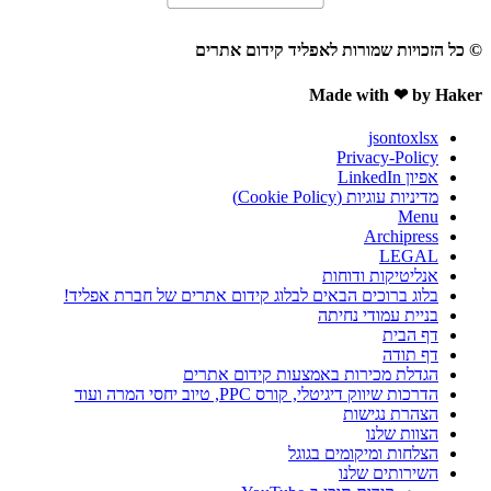
© כל הזכויות שמורות לאפליד קידום אתרים
Made with ❤ by Haker
jsontoxlsx
Privacy-Policy
אפיון LinkedIn
מדיניות עוגיות (Cookie Policy)
Menu
Archipress
LEGAL
אנליטיקות ודוחות
בלוג ברוכים הבאים לבלוג קידום אתרים של חברת אפליד!
בניית עמודי נחיתה
דף הבית
דף תודה
הגדלת מכירות באמצעות קידום אתרים
הדרכות שיווק דיגיטלי, קורס PPC, טיוב יחסי המרה ועוד
הצהרת נגישות
הצוות שלנו
הצלחות ומיקומים בגוגל
השירותים שלנו