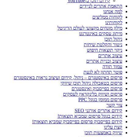
קידום תוכן ב-YouTube
התאמת אתרים לניידים
למה אנחנו
לקוחות ממליצים
לקוחותינו
מילון מונחים מקצועי לעולם הדיגיטל
מיתוג עסקים באינטרנט
ניהול תוכן
ניטור והקלטת שיחות
ניקוי תוצאות חיפוש
עיצוב אתרים
עיצוב ובניית אתרים
עמוד תודה
פוטר תחתון לא לגעת
פרסום באינסטגרם – ניהול, קידום ועיצוב נראות באינסטגרם
פרסום בטאבולה ניהול תוכן שיווקי
פרסום בפייסבוק ואינסטגרם
פרסום ושיווק בלינקדאין לעסקים
פרסום ממומן בגוגל PPC
צור קשר
קידום אתרים אורגני SEO
קידום בגוגל פרסום שמביא תוצאות!
קידום בפייסבוק פרסום בפייסבוק שמביא תוצאות!
קצת עלינו
שיווק באמצעות תוכן