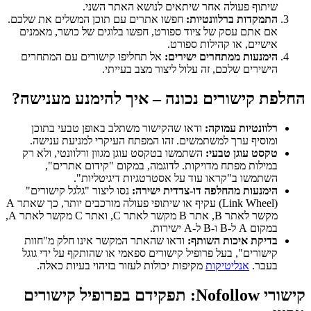
שיתוף פעולה אחר שיתאים לנושא האתר השני.
התמקדות ברלוונטיות:
חפשו אתרים עם תוכן המשלים את שלכם.
אם אתם עסק של ציוד ספורט, חפשו בלוגים של כושר, מאמנים
אישיים, או קהילות ספורט.
הימנעות ממתחרים ישירים:
אל תחליפו קישורים עם המתחרים
הישירים שלכם, זה עלול ליצור מצב בעייתי.
החלפת קישורים נכונה – איך להימנע מענישה?
רלוונטיות עמוקה:
ודאו שהקישור משתלב באופן טבעי בתוכן
ומוסיף ערך למשתמשים. זהו המפתח העיקרי למניעת ענישה.
טקסט עוגן טבעי:
השתמשו בטקסט עוגן מגוון ורלוונטי, ולא רק
במילות מפתח מדויקות. לדוגמה, במקום "קידום אתרים",
השתמשו ב"קראו עוד על אסטרטגיות דיגיטליות".
הימנעות מהחלפה דו-צדדית ישירה:
נסו ליצור "גלגל קישורים"
(Link Wheel) עקיף או שיתופי פעולה מורכבים יותר, כך שאתר A
מקשר לאתר B, אתר B מקשר לאתר C, ואתר C מקשר לאתר A,
במקום A ל-B ו-B ל-A ישירות.
בדיקת איכות השותף:
ודאו שהאתר המקשר אינו חלק מ"חוות
קישורים", בעל פרופיל קישורים ספאמי או שהותקף על ידי גוגל
בעבר.
אנליטיקות
מקיפות יכולות לעזור בזיהוי בעיות כאלה.
קישורי Nofollow: תפקידם בפרופיל קישורים