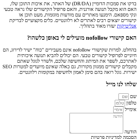
בדקו את סמכות הדומיין (DR/DA) של האתר, את איכות התוכן שלו,
האם הוא מקבל תנועה אורגנית, והאם פרופיל הקישורים שלו נראה טבעי
ונקי מספאם. הימנעו מאתרים עם מודעות מוגזמות, מעט תוכן או
קישורים יוצאים רבים לאתרים לא רלוונטיים. כלים מקצועיים לבדיקת
אנליטיקות
יעזרו מאוד בתהליך.
האם קישורי nofollow מועילים לי באופן כלשהו?
בהחלט. למרות שקישורי nofollow אינם מעבירים "כוח" ישיר לדירוג, הם
חיוניים לפרופיל קישורים טבעי. הם יכולים להביא תנועה איכותית
לאתרכם, לשפר את המיתוג והחשיפה שלכם, ולשדר לגוגל שאתם
מקבלים קישורים ממגוון מקורות, גם כאלה שאינם מיועדים למטרות SEO
ישירות. גוגל רואה בהם סימן לאמון ולחשיפה במקומות רלוונטיים.
שלחו לנו מייל
שם
טלפון
אימייל
הודעה
הסכמה למדיניות פרטיות