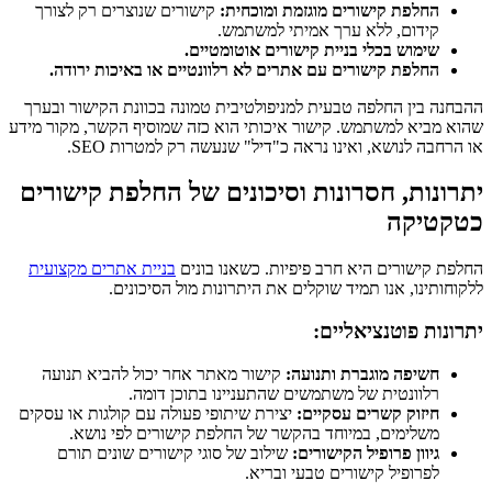
החלפת קישורים מוגזמת ומוכחית:
קישורים שנוצרים רק לצורך
קידום, ללא ערך אמיתי למשתמש.
שימוש בכלי בניית קישורים אוטומטיים.
החלפת קישורים עם אתרים לא רלוונטיים או באיכות ירודה.
ההבחנה בין החלפה טבעית למניפולטיבית טמונה בכוונת הקישור ובערך
שהוא מביא למשתמש. קישור איכותי הוא כזה שמוסיף הקשר, מקור מידע
או הרחבה לנושא, ואינו נראה כ"דיל" שנעשה רק למטרות SEO.
יתרונות, חסרונות וסיכונים של החלפת קישורים
כטקטיקה
החלפת קישורים היא חרב פיפיות. כשאנו בונים
בניית אתרים מקצועית
ללקוחותינו, אנו תמיד שוקלים את היתרונות מול הסיכונים.
יתרונות פוטנציאליים:
חשיפה מוגברת ותנועה:
קישור מאתר אחר יכול להביא תנועה
רלוונטית של משתמשים שהתעניינו בתוכן דומה.
חיזוק קשרים עסקיים:
יצירת שיתופי פעולה עם קולגות או עסקים
משלימים, במיוחד בהקשר של החלפת קישורים לפי נושא.
גיוון פרופיל הקישורים:
שילוב של סוגי קישורים שונים תורם
לפרופיל קישורים טבעי ובריא.