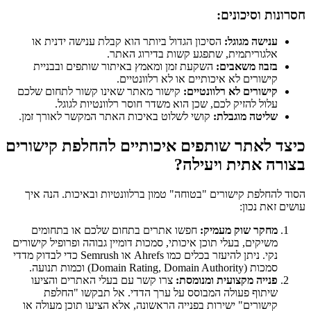
חסרונות וסיכונים:
ענישה מגוגל:
הסיכון הגדול ביותר הוא קבלת ענישה ידנית או
אלגוריתמית, שתפגע קשות בדירוג האתר.
בזבוז משאבים:
השקעת זמן ומאמץ באיתור שותפים ובבניית
קישורים לא איכותיים או לא רלוונטיים.
קישורים לא רלוונטיים:
קישור מאתר שאינו קשור לתחום שלכם
עלול להזיק לכם, שכן הוא משדר חוסר רלוונטיות לגוגל.
שליטה מוגבלת:
קושי לשלוט באיכות האתר המקשר לאורך זמן.
כיצד לאתר שותפים איכותיים להחלפת קישורים
בצורה אתית ויעילה?
הסוד להחלפת קישורים "בטוחה" טמון ברלוונטיות ובאיכות. הנה איך
עושים זאת נכון:
מחקר שוק מעמיק:
חפשו אתרים בתחום שלכם או בתחומים
משיקים, בעלי תוכן איכותי, סמכות דומיין גבוהה ופרופיל קישורים
נקי. ניתן להיעזר בכלים כמו Ahrefs או Semrush כדי לבדוק מדדי
סמכות (Domain Rating, Domain Authority) וכמות תנועה.
פנייה מקצועית ומנומסת:
צרו קשר עם בעלי האתרים והציעו
שיתוף פעולה המבוסס על ערך הדדי. אל תבקשו "החלפת
קישורים" ישירות בפנייה הראשונה, אלא הציעו תוכן מעולה או