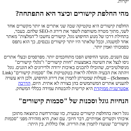
יקרות.
מהי החלפת קישורים וכיצד היא התפתחה?
החלפת קישורים היא טקטיקה שבה שני אתרים או יותר מקשרים אחד
לשני, מתוך מטרה משותפת לשפר את דירוג ה-SEO שלהם. בעבר,
בתחילת דרכו של מנוע החיפוש גוגל, קישורים נחשבו ל"המלצות" מאתר
אחד למשנהו, וככל שלאתר היו יותר קישורים נכנסים, כך הוא נתפס
כסמכותי ואמין יותר.
עם השנים, מנועי החיפוש הפכו מתוחכמים יותר. מפרסמים ובעלי אתרים
ניסו לנצל את השיטה באמצעות "חוות קישורים" ו"גלגלי קישורים"
מניפולטיביים, שהובילו לתכנים באיכות ירודה ולדירוגים לא הוגנים. גוגל
זיהתה את הבעיה והחלה לראות בטקטיקות אלו "סכמות קישורים" (Link
Schemes) – פעולות שמטרתן לתמרן את דירוג החיפוש, ולכן היא עשויה
להעניש אתרים המשתמשים בהן בצורה לא אתית. היום,
הדרכה
אסטרטגית ממוקדת
היא קריטית להבטחת עמידה בכללי המשחק.
הנחיות גוגל וסכנות של "סכמות קישורים"
גוגל רואה בהחלפת קישורים טבעית, כזו שמתרחשת כתוצאה מתוכן
איכותי וקשרים אמיתיים, דבר חיובי. עם זאת, היא מזהירה מפני "סכמות
קישורים" שנועדו לתמרן את הדירוג. אלו כוללות, בין היתר: