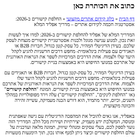
כתוב את הכותרת כאן
דף הבית
»
בלוג קידום אתרים מקצועי
»
החלפת קישורים ב-2026:
אסטרטגיה חכמה לקידום אתרים – מדריך אפליד המלא
המדריך המלא של אפליד להחלפת קישורים ב-2026: למדו איך לעשות
זאת נכון, למנוע ענישה מגוגל ולבנות אסטרטגיית קישורים מנצחת לעסק
שלכם. בעידן הדיגיטלי המהיר, כל עסק-קטן כגדול, חברות B2B או
תאגידים עם פעילות בינלאומית- מחפש דרכים חדשניות להגיע לקהל
היעד שלו ולצמוח. אחת הדרכים המרכזיות לשפר את הנראות האורגנית
של אתרכם במנועי החיפוש היא באמצעות בניית קישורים.
בעידן הדיגיטלי המהיר, כל עסק-קטן כגדול, חברות B2B או תאגידים עם
פעילות בינלאומית- מחפש דרכים חדשניות להגיע לקהל היעד שלו
ולצמוח. אחת הדרכים המרכזיות לשפר את הנראות האורגנית של אתרכם
במנועי החיפוש היא באמצעות בניית קישורים. המונח "
החלפת קישורים
"
(או "החלפת לינקים", "החלפות קישורים") עלה וירד מפופולריות במהלך
השנים, וכיום, יותר מתמיד, הוא דורש הבנה מעמיקה, עשייה זהירה
והכוונה מקצועית.
באפליד, אנו גאים להוביל את המהפכה הדיגיטלית עם גישה שאפתנית
ומנוסה, המשלבת ידע מעמיק, יצירתיות ושירות מכל הלב. המדריך הזה
נועד לספק לכם, בעלי עסקים ומנהלי שיווק, תמונה מלאה ועדכנית על
עולם החלפת קישורים וכיצד ניתן למנף אותו נכון, תוך הימנעות מטעויות