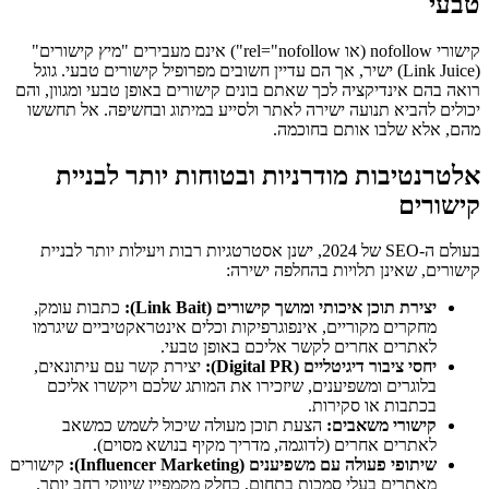
טבעי
קישורי nofollow (או rel="nofollow") אינם מעבירים "מיץ קישורים"
(Link Juice) ישיר, אך הם עדיין חשובים מפרופיל קישורים טבעי. גוגל
רואה בהם אינדיקציה לכך שאתם בונים קישורים באופן טבעי ומגוון, והם
יכולים להביא תנועה ישירה לאתר ולסייע במיתוג ובחשיפה. אל תחששו
מהם, אלא שלבו אותם בחוכמה.
אלטרנטיבות מודרניות ובטוחות יותר לבניית
קישורים
בעולם ה-SEO של 2024, ישנן אסטרטגיות רבות ויעילות יותר לבניית
קישורים, שאינן תלויות בהחלפה ישירה:
יצירת תוכן איכותי ומושך קישורים (Link Bait):
כתבות עומק,
מחקרים מקוריים, אינפוגרפיקות וכלים אינטראקטיביים שיגרמו
לאתרים אחרים לקשר אליכם באופן טבעי.
יחסי ציבור דיגיטליים (Digital PR):
יצירת קשר עם עיתונאים,
בלוגרים ומשפיענים, שיזכירו את המותג שלכם ויקשרו אליכם
בכתבות או סקירות.
קישורי משאבים:
הצעת תוכן מעולה שיכול לשמש כמשאב
לאתרים אחרים (לדוגמה, מדריך מקיף בנושא מסוים).
שיתופי פעולה עם משפיענים (Influencer Marketing):
קישורים
מאתרים בעלי סמכות בתחום, כחלק מקמפיין שיווקי רחב יותר.