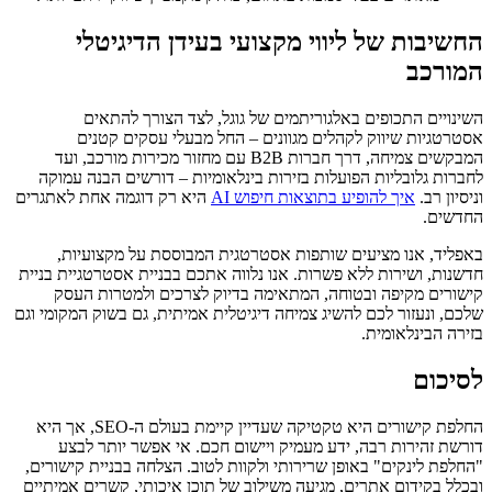
החשיבות של ליווי מקצועי בעידן הדיגיטלי
המורכב
השינויים התכופים באלגוריתמים של גוגל, לצד הצורך להתאים
אסטרטגיות שיווק לקהלים מגוונים – החל מבעלי עסקים קטנים
המבקשים צמיחה, דרך חברות B2B עם מחזור מכירות מורכב, ועד
לחברות גלובליות הפועלות בזירות בינלאומיות – דורשים הבנה עמוקה
וניסיון רב.
איך להופיע בתוצאות חיפוש AI
היא רק דוגמה אחת לאתגרים
החדשים.
באפליד, אנו מציעים שותפות אסטרטגית המבוססת על מקצועיות,
חדשנות, ושירות ללא פשרות. אנו נלווה אתכם בבניית אסטרטגיית בניית
קישורים מקיפה ובטוחה, המתאימה בדיוק לצרכים ולמטרות העסק
שלכם, ונעזור לכם להשיג צמיחה דיגיטלית אמיתית, גם בשוק המקומי וגם
בזירה הבינלאומית.
לסיכום
החלפת קישורים היא טקטיקה שעדיין קיימת בעולם ה-SEO, אך היא
דורשת זהירות רבה, ידע מעמיק ויישום חכם. אי אפשר יותר לבצע
"החלפת לינקים" באופן שרירותי ולקוות לטוב. הצלחה בבניית קישורים,
ובכלל בקידום אתרים, מגיעה משילוב של תוכן איכותי, קשרים אמיתיים