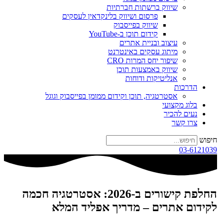
שיווק ברשתות חברתיות
פרסום ושיווק בלינקדאין לעסקים
שיווק בפייסבוק
קידום תוכן ב-YouTube
עיצוב ובניית אתרים
מיתוג עסקים באינטרנט
שיפור יחס המרות CRO
שיווק באמצעות תוכן
אנליטיקות ודוחות
הדרכות
אסטרטגיה, תוכן וקידום ממומן בפייסבוק וגוגל
בלוג מקצועי
נעים להכיר
צרו קשר
חיפוש
03-6121039
החלפת קישורים ב-2026: אסטרטגיה חכמה
לקידום אתרים – מדריך אפליד המלא