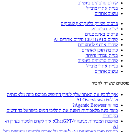
קידום סרטונים ביוטיוב
בניית אתרי מובייל
עיצוב אתרים
פרסום ושיווק בלינקדאין לעסקים
שיווק בפייסבוק
פרסום באינסטגרם
קידום בChat GPT קידום אתרים AI
קידום אורגני למסעדות
כתיבת תוכן לאתרים
בניית עמודי נחיתה
קידום סרטונים ביוטיוב
בניית אתרי מובייל
עיצוב אתרים
פוסטים ששווה להכיר
איך להכין את האתר שלך לעידן החיפוש מבוסס בינה מלאכותית
ולבלוט ב-AI Overview
מה זה Agentic Browser?
כיצד בינה מלאכותית תשנה את תהליכי הגיוס בישראל בחודשים
הקרובים
מהפכת המכירות מגיעה ל-ChatGPT: איך לקדם ולמכור בעידן ה-
AI
כתיבת תוכן באמצעות AI: לשמור על איכות ולהימנע מענישת גוגל