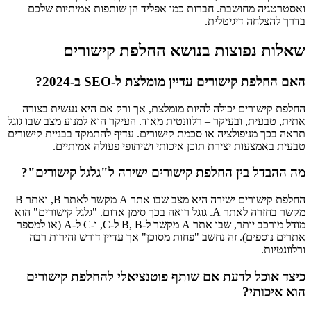
ואסטרטגיה מחושבת. חברות כמו אפליד הן שותפות אמיתיות שלכם
בדרך להצלחה דיגיטלית.
שאלות נפוצות בנושא החלפת קישורים
האם החלפת קישורים עדיין מומלצת ל-SEO ב-2024?
החלפת קישורים יכולה להיות מומלצת, אך ורק אם היא נעשית בצורה
אתית, טבעית, ובעיקר – רלוונטית מאוד. העיקר הוא למנוע מצב שבו גוגל
תראה בכך מניפולציה או סכמת קישורים. עדיף להתמקד בבניית קישורים
טבעית באמצעות יצירת תוכן איכותי ושיתופי פעולה אמיתיים.
מה ההבדל בין החלפת קישורים ישירה ל"גלגל קישורים"?
החלפת קישורים ישירה היא מצב שבו אתר A מקשר לאתר B, ואתר B
מקשר בחזרה לאתר A. גוגל רואה בכך סימן אדום. "גלגל קישורים" הוא
מודל מורכב יותר, שבו אתר A מקשר ל-B, B ל-C, ו-C ל-A (או למספר
אתרים נוספים). זה נחשב "פחות מסוכן" אך עדיין דורש זהירות רבה
ורלוונטיות.
כיצד אוכל לדעת אם שותף פוטנציאלי להחלפת קישורים
הוא איכותי?