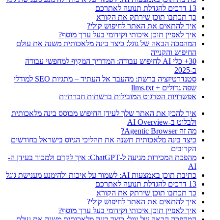
13 דרכים להגדלת תנועה לאתרכם
כך תכתבו תוכן שירתק את הקורא
איך להתאים את האתר לחיפוש קולי?
איך לאפיין תוכן איכותי וקידומי בעל ערך מוסף?
המהפכה הבאה של גוגל: כיצד בינה מלאכותית משנה את עולם
החיפוש והקנייה
30+ כלי AI לחיפוש עבודה: המדריך המקיף למחפשי עבודה
ב-2025
סטנדרטיזציה ברשת: מהעבר אל העתיד – מתגיות SEO למודלי
שפה גדולים + llms.txt
אפשרויות הטרגוט המובילות ברשתות חברתיות
איך להכין את האתר שלך לעידן החיפוש מבוסס בינה מלאכותית
ולבלוט ב-AI Overview
מה זה Agentic Browser?
כיצד בינה מלאכותית תשנה את תהליכי הגיוס בישראל בחודשים
הקרובים
מהפכת המכירות מגיעה ל-ChatGPT: איך לקדם ולמכור בעידן ה-
AI
כתיבת תוכן באמצעות AI: לשמור על איכות ולהימנע מענישת גוגל
13 דרכים להגדלת תנועה לאתרכם
כך תכתבו תוכן שירתק את הקורא
איך להתאים את האתר לחיפוש קולי?
איך לאפיין תוכן איכותי וקידומי בעל ערך מוסף?
המהפכה הבאה של גוגל: כיצד בינה מלאכותית משנה את עולם