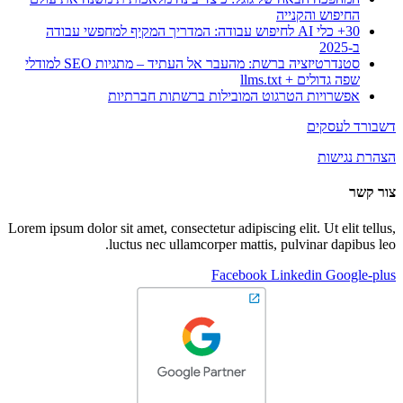
החיפוש והקנייה
30+ כלי AI לחיפוש עבודה: המדריך המקיף למחפשי עבודה
ב-2025
סטנדרטיזציה ברשת: מהעבר אל העתיד – מתגיות SEO למודלי
שפה גדולים + llms.txt
אפשרויות הטרגוט המובילות ברשתות חברתיות
דשבורד לעסקים
הצהרת נגישות
צור קשר
Lorem ipsum dolor sit amet, consectetur adipiscing elit. Ut elit tellus,
luctus nec ullamcorper mattis, pulvinar dapibus leo.
Facebook
Linkedin
Google-plus