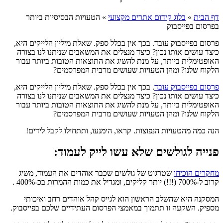
דף הבית
»
בלוג קידום אתרים מקצועי
»
הטעויות הבסיסיות ביותר
בפרסום בפייסבוק
פרסום בפייסבוק עובד. בכך אין בכלל ספק. שאלת מיליון הלייקים היא,
כיצד עושים אותו נכון? כיצד מנצלים את המשאבים שניתנו לנו בצורה
האופטימלית ביותר, על מנת להשיג את התוצאות הטובות ביותר עבור
הלקוח שלנו? ומהן הטעויות שעושים מרבית המפרסמים?
פרסום בפייסבוק עובד
. בכך אין בכלל ספק. שאלת מיליון הלייקים היא,
כיצד עושים אותו נכון? כיצד מנצלים את המשאבים שניתנו לנו בצורה
האופטימלית ביותר, על מנת להשיג את התוצאות הטובות ביותר עבור
הלקוח שלנו? ומהן הטעויות שעושים מרבית המפרסמים?
הנה כמה מהטעויות הנפוצות. קראו, הימנעו, ותתחילו לקבל לידים!
פנייה לגולשים שלא עשו לייק לעמוד:
מחקרים הוכיחו
שטרגוט של גולשים שכבר אוהדים את העמוד, משיג
קרוב ל-700% (!!!) יותר קליקים, ומגדיל את כמות ההמרות בכ-400% .
המסקנה היא שהשלב הראשון הוא לגייס קהל אוהדים רחב ואיכותי
מספיק. השקעה זו תתמוך במאמצי הפרסום העתידיים שלכם בפייסבוק.