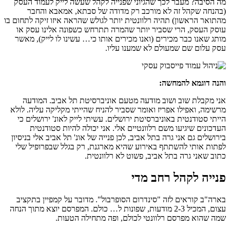
מה הסיבה? מעבר לכך שהגיוני שפנייה לקהל שעשה לייק לעמוד העסק
(בהנחה שקהל זה לא מורכב רק מדודה של סבתא, אמאבא והחבר
מהתואר הראשון) תהיה רלוונטית יותר לגולש שהראה איזו זיקה לתחום בו
עוסק העסק, הרי שסביר יותר שהמרה תתרחש כשפונה אלינו עסק או
מותג שאנו כבר מכירים (ואנו מכירים אותו כי… עשינו לו לייק), מאשר
עסק עלום שם שמעולם לא שמענו עליו.
והנה דוגמא להמחשה:
אני מקבלת שוב ושוב מודעה מטעם אוניברסיטת תל אביב. המודעה
מרשימה, ואפילו אפריז ואומר שסביר להניח שהייתי מקליקה עליה. לולא
הייתי סטודנטית באוניברסיטת ירושלים. עשיתי לייק לאונ' ירושלים כי
העדכונים שיגיעו משם רלוונטיים אלי. אני יכולה להיות סטודנטית
בירושלים גם אני גרה בתל אביב, לכן פנייה של אונ' תל אביב אלי בניסיון
לפתות אותי להשתתף באירוע שהיא מארגנת, רק בגלל שבפרופיל שלי
כתוב שאני גרה בתל אביב, פשוט לא רלוונטית.
פנייה לקהל רחב מדי
בארה"ב קוראים לזה "סינדרום הסופרבול". מדובר על קמפיין בתקציב
עצום, המכיל 2-3 מודעות, שפונות ל… כולם. המפרסם יוצא מתוך הנחה
שמה שהוא מפרסם רלוונטי לכולם, ופה מתחילה הטעות.