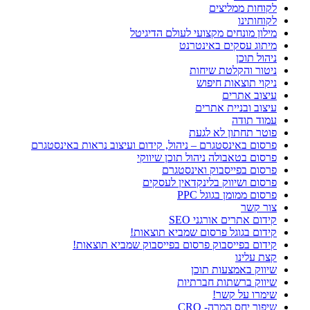
לקוחות ממליצים
לקוחותינו
מילון מונחים מקצועי לעולם הדיגיטל
מיתוג עסקים באינטרנט
ניהול תוכן
ניטור והקלטת שיחות
ניקוי תוצאות חיפוש
עיצוב אתרים
עיצוב ובניית אתרים
עמוד תודה
פוטר תחתון לא לגעת
פרסום באינסטגרם – ניהול, קידום ועיצוב נראות באינסטגרם
פרסום בטאבולה ניהול תוכן שיווקי
פרסום בפייסבוק ואינסטגרם
פרסום ושיווק בלינקדאין לעסקים
פרסום ממומן בגוגל PPC
צור קשר
קידום אתרים אורגני SEO
קידום בגוגל פרסום שמביא תוצאות!
קידום בפייסבוק פרסום בפייסבוק שמביא תוצאות!
קצת עלינו
שיווק באמצעות תוכן
שיווק ברשתות חברתיות
שימרו על קשר!
שיפור יחס המרה- CRO