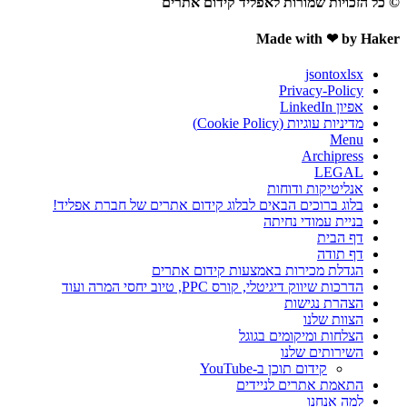
© כל הזכויות שמורות לאפליד קידום אתרים
Made with ❤ by Haker
jsontoxlsx
Privacy-Policy
אפיון LinkedIn
מדיניות עוגיות (Cookie Policy)
Menu
Archipress
LEGAL
אנליטיקות ודוחות
בלוג ברוכים הבאים לבלוג קידום אתרים של חברת אפליד!
בניית עמודי נחיתה
דף הבית
דף תודה
הגדלת מכירות באמצעות קידום אתרים
הדרכות שיווק דיגיטלי, קורס PPC, טיוב יחסי המרה ועוד
הצהרת נגישות
הצוות שלנו
הצלחות ומיקומים בגוגל
השירותים שלנו
קידום תוכן ב-YouTube
התאמת אתרים לניידים
למה אנחנו