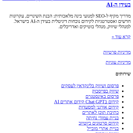
בעידן ה-AI
מדריך מקיף ל-SEO למנועי בינה מלאכותית: הבנת השינויים, עקרונות
חדשים ואסטרטגיות לקידום נוכחות דיגיטלית בעידן ה-AI בישראל.
למנהלי שיווק, מנהלי בוטיקים ואדריכלים.
קרא עוד »
מדיניות פרטיות
מדיניות עוגיות
שירותים
פרסום ושיווק בלינקדאין לעסקים
שיווק בפייסבוק
פרסום באינסטגרם
קידום בChat GPT קידום אתרים AI
קידום אורגני למסעדות
כתיבת תוכן לאתרים
בניית עמודי נחיתה
קידום סרטונים ביוטיוב
בניית אתרי מובייל