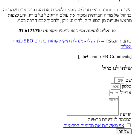
השורה התחתונה היא: תנו למקצוענים לעשות את העבודה! צוות שמנוסה
בניהול של מדיה חברתית ומכיר את עולם הדיגיטל על בוריו, ידע לצפות
מראש טעויות מן הסוג הזה, להימנע מהן, ולחסוך לכם הרבה כסף.
פנו אלינו להצעת מחיר או לייעוץ מקצועי! 03-6121039
כותבת המאמר –
לנה צלר- מנהלת תיקי לקוחות בתחום SEO בצוות
אפליד
[TheChamp-FB-Comments]
שלחו לנו מייל
שם
טלפון
אימייל
הודעה
הסכמה למדיניות פרטיות
אני מאשר/ת את מדיניות הפרטיות
שליחה