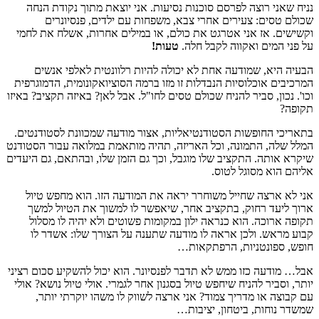
נניח שאני רוצה לפרסם סוכנות נסיעות. אני יוצאת מתוך נקודת הנחה
שכולם טסים: צעירים אחרי צבא, משפחות עם ילדים, פנסיונרים
וקשישים. אז אני אטרגט את כולם, או במילים אחרות, אשלח את לחמי
על פני המים ואקווה לקבל חלה.
טעות!
הבעיה היא, שמודעה אחת לא יכולה להיות רלוונטית לאלפי אנשים
המרכיבים אוכלוסיות הנבדלות זו מזו ברמה הסוציואקונומית, הדמוגרפית
וכו'. נכון, סביר להניח שכולם טסים לחו"ל. אבל לאן? באיזה תקציב? באיזו
תקופה?
בתאריכי החופשות הסטודנטיאליות, אצור מודעה שמכוונת לסטודנטים.
המלל שלה, התמונה, וכל האריזה, תהיה מותאמת במלואה עבור הסטודנט
שיקרא אותה. התקציב שלו מוגבל, וכך גם הזמן שלו, ובהתאם, גם היעדים
אליהם הוא מסוגל לטוס.
אני לא ארצה שחייל משוחרר יראה את המודעה הזו. הוא מחפש טיול
ארוך ליעד רחוק, בתקציב אחר, שיאפשר לו למשוך את הטיול למשך
תקופה ארוכה. הוא כנראה ילון במקומות פשוטים ולא יהיה לו מסלול
קבוע מראש. ולכן אראה לו מודעה שתענה על הצורך שלו: אשדר לו
חופש, ספונטניות, הרפתקאות…
אבל… מודעה כזו ממש לא תדבר לפנסיונר. הוא יכול להשקיע סכום רציני
יותר, וסביר להניח שיחפש טיול בסגנון אחר לגמרי. אולי טיול נושא? אולי
עם קבוצה או מדריך צמוד? אני ארצה לשווק לו משהו יוקרתי יותר,
שמשדר נוחות, ביטחון, יציבות…