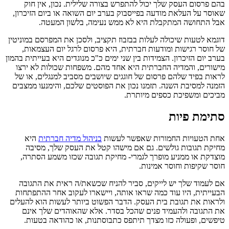
בהם פרסום העסק שלך יכול להתפרש בצורה שלילית. נכון, אין חוק
שאוסר על העלאת מודעה בפייסבוק בערב יום השואה או ביום הזיכרון,
אבל התחושה המתקבלת היא לא ממש נעימה, בלשון המעטה.
דוגמא לטעות שיכולה לעלות בבזבוז תקציב, ולסכן את המפרסם במוניטין
של חוסר רגישות ומודעות חברתית, היא פרסום לרגל יום העצמאות,
בערב יום הזיכרון. הצמידות בין שני ימים כ"כ מנוגדים היא בעייתית בהמון
מישורים, והמדיה החברתית היא אחד מהם. משפחות שכולות לא ירצו
לראות בפיד שלהם פרסום של חוגגים שיושבים מסביב למנגלים, או של
הזמנה למסיבת השנה. תזמנו נכון את הפוסטים שלכם, והימנעו ממצבים
מביכים ומשפיכת כספים מיותרת.
סתימת פיות
אחת הטעויות החמורות שאפשר לעשות
בניהול מדיה חברתית
היא
מחיקת תגובות גולשים. גם אם מישהו קטל את העסק שלך, מסיבה
מוצדקת או ממניע מופרך לגמרי- מחיקת תגובה שכזו משמע הסתרה,
חוסר שקיפות וחוסר אמינות.
אם לעמוד שלך יש לייקים, סביר להניח שכשאת/ה ראית את התגובה
הבעייתית, היו עוד כמה שראו אותה, ויישארו לעקוב אחר ההתפתחות
ולראות את תגובת בית העסק. הדבר הפשוט ביותר לעשות הוא להעלים
את התגובה ולהעמיד פנים שהכל בסדר. אלא שהאוהדים שלך אינם
טיפשים, ופעולה כזו מצדך תיתפס כתבוסתנות, או כהודאה בטעות.