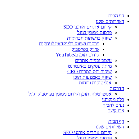
דלג
לתוכן
דף הבית
השירותים שלנו
קידום אתרים אורגני SEO
פרסום ממומן בגוגל
שיווק ברשתות חברתיות
פרסום ושיווק בלינקדאין לעסקים
שיווק בפייסבוק
קידום תוכן ב-YouTube
עיצוב ובניית אתרים
מיתוג עסקים באינטרנט
שיפור יחס המרות CRO
שיווק באמצעות תוכן
אנליטיקות ודוחות
הדרכות
אסטרטגיה, תוכן וקידום ממומן בפייסבוק וגוגל
בלוג מקצועי
נעים להכיר
צרו קשר
דף הבית
השירותים שלנו
קידום אתרים אורגני SEO
פרסום ממומן בגוגל