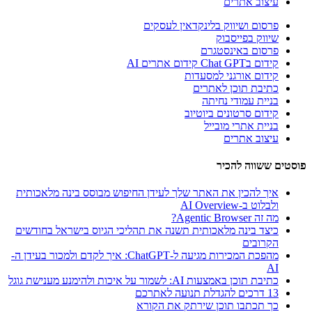
עיצוב אתרים
פרסום ושיווק בלינקדאין לעסקים
שיווק בפייסבוק
פרסום באינסטגרם
קידום בChat GPT קידום אתרים AI
קידום אורגני למסעדות
כתיבת תוכן לאתרים
בניית עמודי נחיתה
קידום סרטונים ביוטיוב
בניית אתרי מובייל
עיצוב אתרים
פוסטים ששווה להכיר
איך להכין את האתר שלך לעידן החיפוש מבוסס בינה מלאכותית
ולבלוט ב-AI Overview
מה זה Agentic Browser?
כיצד בינה מלאכותית תשנה את תהליכי הגיוס בישראל בחודשים
הקרובים
מהפכת המכירות מגיעה ל-ChatGPT: איך לקדם ולמכור בעידן ה-
AI
כתיבת תוכן באמצעות AI: לשמור על איכות ולהימנע מענישת גוגל
13 דרכים להגדלת תנועה לאתרכם
כך תכתבו תוכן שירתק את הקורא