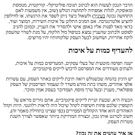
הדבר הנכון לעשות הוא לכתוב תגובה פוליטיקלי- קורקטית, מנומסת
ומאופקת, לגלות אמפתיה לתחושת הגולש (שוב, אין משמעות לאם
התחושה נכונה
בעיניך
) ולשאול כיצד ניתן לשפר את הרגשתו, או לחילופין
להציע אלטרנטיבה. אם המגיב התלונן על איכות השירות, המוצר ועוד,
כדאי מאד לפנות אליו באופן אישי ולהסדיר את העניין, וכמובן להגיב
לפוסט ולכתוב שהעניין נמצא בטיפול מול הלקוח, על מנת לשדר שהעסק
לוקח אחריות, ושחשוב לבעל העסק שלקוחותיו יהיו מרוצים.
להעדיף כמות על איכות
ישנה תפיסה מוטעית של בעלי עסקים, המעדיפים כמות על איכות,
ולעתים מעודדים את המפרסם לרכוש לייקים פיקטיביים.
יש היגיון בהנחה שכשגולש רואה תיבת לייקים באתר העסק, עם עשרות
אלפי אוהדים, משהו בתת מודע משדר לו שעמוד הפייסבוק של העסק
פופולארי, מעניין ובעל ערך מוסף, ושמדובר בעסק אמין ומוכר.
הבעיה היא, שבעת קניית לייקים פיקטיביים, אתם גוזרים מראש על
הקמפיין שלכם פחות חשיפות לקהל שיכול היה לראות רלוונטי. היות וקהל
האוהדים הוא אחד הקהלים הממירים (כפי שציינו בתחילת מאמר זה),
חשוב לטרגט אותו נכון, ובצורה המדויקת ביותר שאפשר לצורך השגת
מטרות העסק.
אז איך עושים את זה נכון?