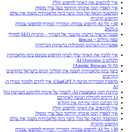
איך להתאים את האתר לחיפוש קולי?
איך לאפיין תוכן איכותי וקידומי בעל ערך מוסף?
המהפכה הבאה של גוגל: כיצד בינה מלאכותית משנה את עולם
החיפוש והקנייה
30+ כלי AI לחיפוש עבודה: המדריך המקיף למחפשי עבודה
ב-2025
סטנדרטיזציה ברשת: מהעבר אל העתיד – מתגיות SEO למודלי
שפה גדולים + llms.txt
אפשרויות הטרגוט המובילות ברשתות חברתיות
איך להכין את האתר שלך לעידן החיפוש מבוסס בינה מלאכותית
ולבלוט ב-AI Overview
מה זה Agentic Browser?
כיצד בינה מלאכותית תשנה את תהליכי הגיוס בישראל בחודשים
הקרובים
מהפכת המכירות מגיעה ל-ChatGPT: איך לקדם ולמכור בעידן ה-
AI
כתיבת תוכן באמצעות AI: לשמור על איכות ולהימנע מענישת גוגל
13 דרכים להגדלת תנועה לאתרכם
כך תכתבו תוכן שירתק את הקורא
איך להתאים את האתר לחיפוש קולי?
איך לאפיין תוכן איכותי וקידומי בעל ערך מוסף?
המהפכה הבאה של גוגל: כיצד בינה מלאכותית משנה את עולם
החיפוש והקנייה
30+ כלי AI לחיפוש עבודה: המדריך המקיף למחפשי עבודה