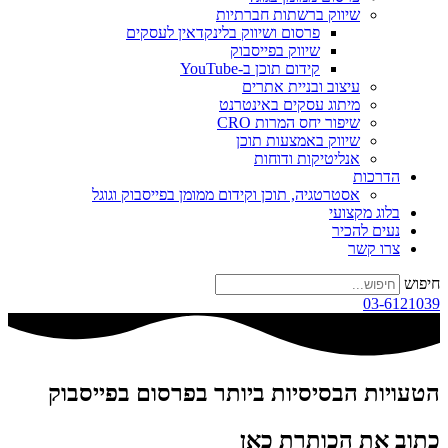
שיווק ברשתות חברתיות
פרסום ושיווק בלינקדאין לעסקים
שיווק בפייסבוק
קידום תוכן ב-YouTube
עיצוב ובניית אתרים
מיתוג עסקים באינטרנט
שיפור יחס המרות CRO
שיווק באמצעות תוכן
אנליטיקות ודוחות
הדרכות
אסטרטגיה, תוכן וקידום ממומן בפייסבוק וגוגל
בלוג מקצועי
נעים להכיר
צרו קשר
חיפוש
03-6121039
הטעויות הבסיסיות ביותר בפרסום בפייסבוק
כתוב את הכותרת כאן