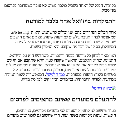
בקיצור, הכלל של "אחד בשביל כולם" פשוט לא עובד כשמדובר בפרסום
בפייסבוק.
התמקדות בויז'ואל אחד בלבד למודעה
אחד הכלים הנהדרים בהם אנו יכולים להשתמש הוא ה- a/b testing,
שמאפשר לבחון תגובת גולשים למודעות שונות. גם אם אתם חושבים
שהתמונה שבחרתם היא המוצלחת ביותר, והיא זו שתביא להמרה
המיוחלת, בסופו של דבר מה שקובע הוא הניסיון בשטח.
רצוי מאד לבחון כל מודעה בכמה וריאציות, כשהדגש הוא על הויז'ואל,
התמונה, שהיא האלמנט הראשון שקופץ לעין, והיא שתקבע אם הגולש
יטרח בכלל לקרוא את הקופי הגאוני שכתבתם. התמונות שאתם מעלים
למודעות צריכות להיות איכותיות, וכמובן בפרופורציות הנכונות. לא
בטוחים כיצד? היעזרו במערכות,
כמו זו למשל
, המאפשרות ליצור תמונות
ממותגות למדיה החברתית, במימדים המדויקים לכל סוג מדיה.
להתעלם ממועדים שאינם מתאימים לפרסום
בעוד שחשוב לנו לתזמן פרסומים לפי מועדים מסוימים, כמו חגים,
חופשות, עונות מסוימות בשנה ועוד, הרי שחשוב גם לזכור שיש מועדים